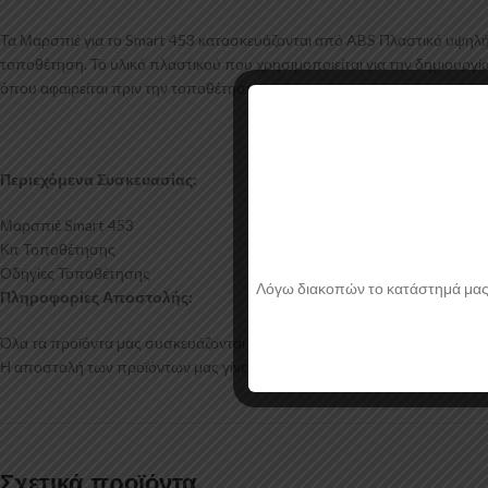
Τα Μαρσπιέ για το Smart 453 κατασκευάζονται από ABS Πλαστικό υψηλή
τοποθέτηση. Το υλικό πλαστικού που χρησιμοποιείται για την δημιουργ
όπου αφαιρείται πριν την τοποθέτηση.
Περιεχόμενα Συσκευασίας:
Μαρσπιέ Smart 453
Κιτ Τοποθέτησης
Οδηγίες Τοποθέτησης
Λόγω διακοπών το κατάστημά μας θα
Πληροφορίες Αποστολής:
Όλα τα προϊόντα μας συσκευάζονται και αποστέλλονται με προστατευτικό
Η αποστολή των προϊόντων μας γίνεται μέσα σε 2-4 εργάσιμες ημέρες.
Σχετικά προϊόντα