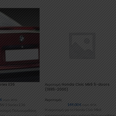
ries E36
Αεροτομή Honda Civic Mk6 5-doors
(1995-2000)
0
€
Αεροτομές
συμπ. ΦΠΑ
149,00
€
MW 3 Series E36
συμπ. ΦΠΑ
Η αεροτομή για το Honda Civic Mk6
 σκληρή Πολυουρεθάνη
κατασκευάζεται από σκληρή Πολυουρεθάνη