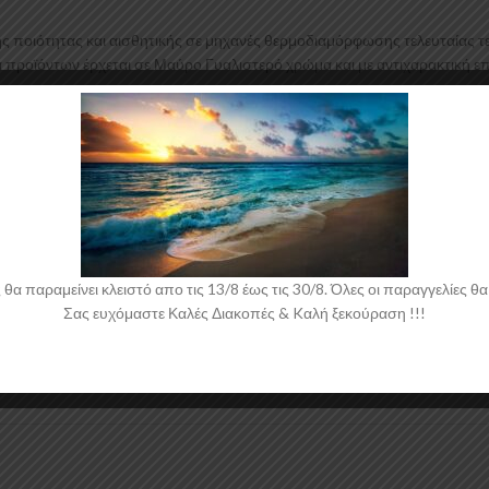
ς ποιότητας και αισθητικής σε μηχανές θερμοδιαμόρφωσης τελευταίας τ
ία προϊόντων έρχεται σε Μαύρο Γυαλιστερό χρώμα και με αντιχαρακτική 
 παραμείνει κλειστό απο τις 13/8 έως τις 30/8. Όλες οι παραγγελίες θα 
Σας ευχόμαστε Καλές Διακοπές & Kαλή ξεκούραση !!!
 νάιλον μέσα στο κουτί τους για μεγαλύτερη ασφάλεια κατά την αποστολ