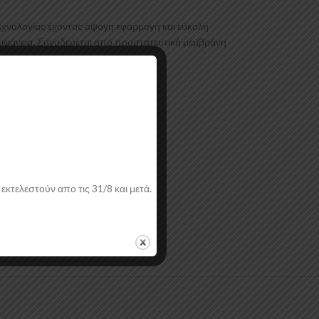
εχνολογίας έχοντας άψογη εφαρμογή και εύκολη
επιφάνεια. Συνοδεύεται από προστατευτική μεμβράνη
εκτελεστούν απο τις 31/8 και μετά.
ή.