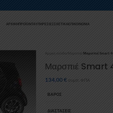
ΑΡΧΙΚΉ
ΠΡΟΪΌΝΤΑ
ΥΠΗΡΕΣΊΕΣ
ΣΧΕΤΙΚΆ
ΕΠΙΚΟΙΝΩΝΊΑ
Αρχική σελίδα
/
Μαρσπιέ
/
Μαρσπιέ Smart 4
Μαρσπιέ Smart 
134,00
€
συμπ. ΦΠΑ
ΒΆΡΟΣ
ΔΙΑΣΤΆΣΕΙΣ