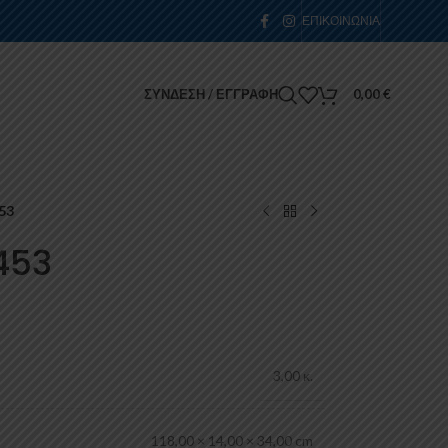
ΕΠΙΚΟΙΝΩΝΊΑ
ΣΎΝΔΕΣΗ / ΕΓΓΡΑΦΉ
0,00
€
53
453
3,00 κ.
118,00 × 14,00 × 34,00 cm