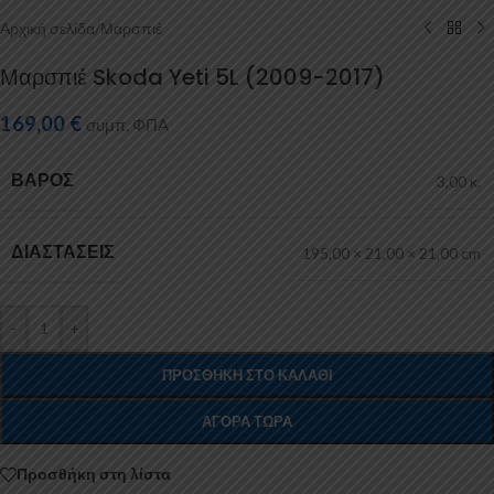
Αρχική σελίδα
/
Μαρσπιέ
Μαρσπιέ Skoda Yeti 5L (2009-2017)
169,00
€
συμπ. ΦΠΑ
ΒΆΡΟΣ
3,00 κ.
ΔΙΑΣΤΆΣΕΙΣ
195,00 × 21,00 × 21,00 cm
-
+
ΠΡΟΣΘΉΚΗ ΣΤΟ ΚΑΛΆΘΙ
ΑΓΟΡΆ ΤΏΡΑ
Προσθήκη στη λίστα