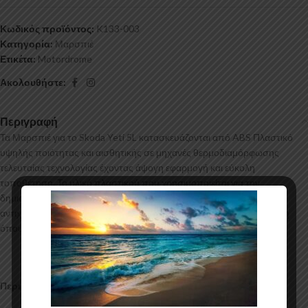
Κωδικός προϊόντος:
K133-003
Κατηγορία:
Μαρσπιέ
Ετικέτα:
Motordrome
Ακολουθήστε:
Περιγραφή
Τα Μαρσπιέ για το Skoda Yeti 5L κατασκευάζονται από ABS Πλαστικό
υψηλής ποιότητας και αισθητικής σε μηχανές θερμοδιαμόρφωσης
τελευταίας τεχνολογίας έχοντας άψογη εφαρμογή και εύκολη
τοποθέτηση. Το υλικό πλαστικού που χρησιμοποιείται για την
δημιουργία προϊόντων έρχεται σε Μαύρο Γυαλιστερό χρώμα και με
αντιχαρακτική επιφάνεια. Συνοδεύεται από προστατευτική μεμβράνη
όπου αφαιρείται πριν την τοποθέτηση.
Περιεχόμενα Συσκευασίας: