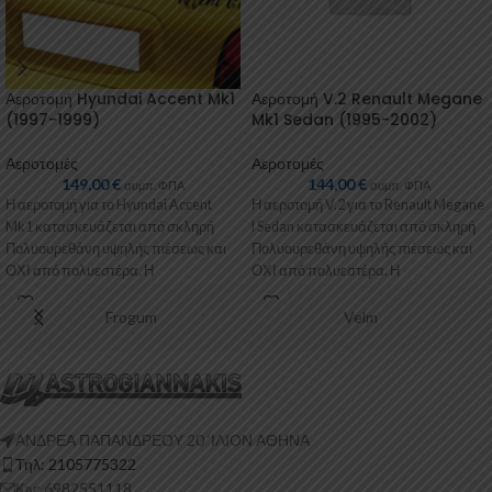
Αεροτομή Hyundai Accent Mk1
Αεροτομή V.2 Renault Megane
(1997-1999)
Mk1 Sedan (1995-2002)
Αεροτομές
Αεροτομές
149,00
€
144,00
€
συμπ. ΦΠΑ
συμπ. ΦΠΑ
Η αεροτομή για το Hyundai Accent
Η αεροτομή V.2 για το Renault Megane
Mk1 κατασκευάζεται από σκληρή
I Sedan κατασκευάζεται από σκληρή
Πολυουρεθάνη υψηλής πιέσεως και
Πολυουρεθάνη υψηλής πιέσεως και
ΟΧΙ από πολυεστέρα. Η
ΟΧΙ από πολυεστέρα. Η
Πολυουρεθάνη είναι
Frogum
Velm
ΑΝΔΡΕΑ ΠΑΠΑΝΔΡΕΟΥ 20 ‘ΙΛΙΟΝ ΑΘΗΝΑ
Τηλ: 2105775322
Κιν: 6982551118