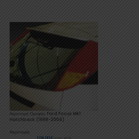
Αεροτομή Οροφής Ford Focus Mk1
Αεροτομή Οροφή
Hatchback (1998-2004)
Mk2 (1998-200
Αεροτομές
Αεροτομές
104,00
€
109
συμπ. ΦΠΑ