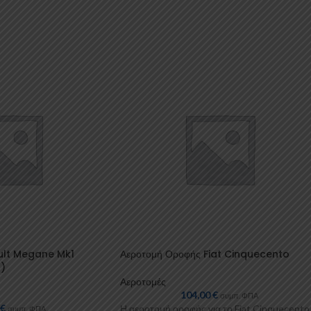
ult Megane Mk1
Αεροτομή Οροφής Fiat Cinquecento
)
Αεροτομές
104,00
€
συμπ. ΦΠΑ
0
€
Η αεροτομή οροφής για το Fiat Cinquecento
συμπ. ΦΠΑ