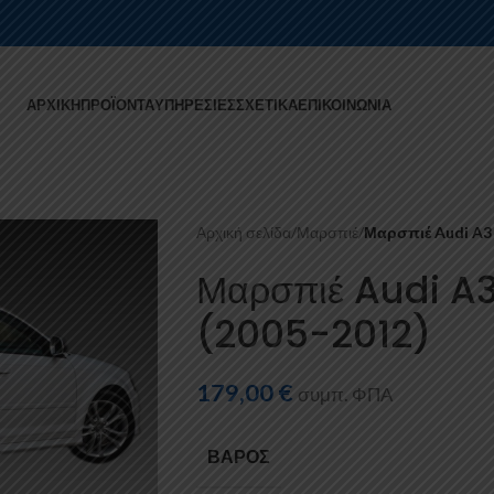
ΑΡΧΙΚΉ
ΠΡΟΪΌΝΤΑ
ΥΠΗΡΕΣΊΕΣ
ΣΧΕΤΙΚΆ
ΕΠΙΚΟΙΝΩΝΊΑ
Αρχική σελίδα
/
Μαρσπιέ
/
Μαρσπιέ Audi A3 
Μαρσπιέ Audi A
(2005-2012)
179,00
€
συμπ. ΦΠΑ
ΒΆΡΟΣ