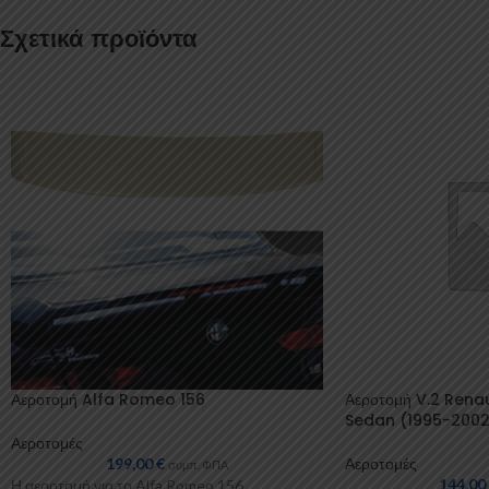
Σχετικά προϊόντα
Αεροτομή Alfa Romeo 156
Αεροτομή V.2 Rena
Sedan (1995-2002
Αεροτομές
199,00
€
Αεροτομές
συμπ. ΦΠΑ
144,0
Η αεροτομή για το Alfa Romeo 156