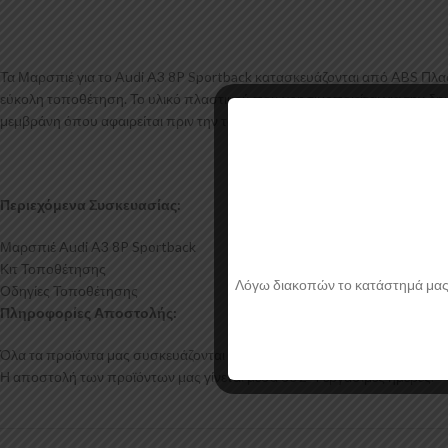
Τα Μαρσπιέ για το Audi A3 8P Sportback κατασκευάζονται από ABS Πλα
εύκολη τοποθέτηση. Το υλικό πλαστικού που χρησιμοποιείται για την δη
μεμβράνη όπου αφαιρείται πριν την τοποθέτηση.
Περιεχόμενα Συσκευασίας:
Μαρσπιέ Audi A3 8P Sportback
Κιτ Τοποθέτησης
Λόγω διακοπών το κατάστημά μας θα
Οδηγίες Τοποθέτησης
Πληροφορίες Αποστολής:
Όλα τα προϊόντα μας συσκευάζονται και αποστέλλονται με προστατευτικό
Η αποστολή των προϊόντων μας γίνεται μέσα σε 2-4 εργάσιμες ημέρες.