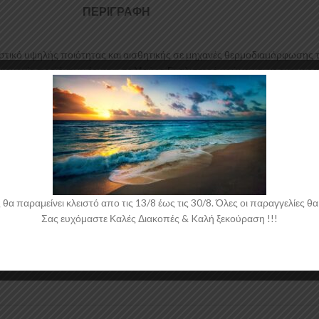
ΠΕΡΙΓΡΑΦΉ
στικό υψηλής ποιότητας και αισθητικής σε μηχανές θερμοδιαμόρφωσης τ
μιουργία προϊόντων έρχεται σε Μαύρο Γυαλιστερό χρώμα και με αντιχαρα
 παραμείνει κλειστό απο τις 13/8 έως τις 30/8. Όλες οι παραγγελίες θα 
Σας ευχόμαστε Καλές Διακοπές & Kαλή ξεκούραση !!!
 νάιλον μέσα στο κουτί τους για μεγαλύτερη ασφάλεια κατά την αποστολ