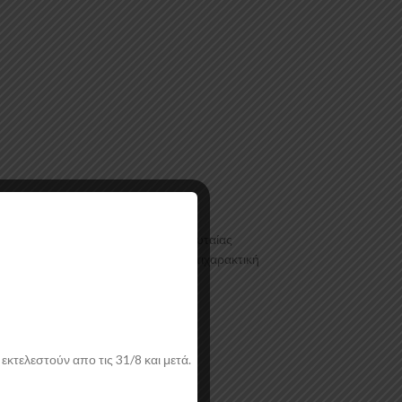
 σε μηχανές θερμοδιαμόρφωσης τελευταίας
 Μαύρο Γυαλιστερό χρώμα και με αντιχαρακτική
εκτελεστούν απο τις 31/8 και μετά.