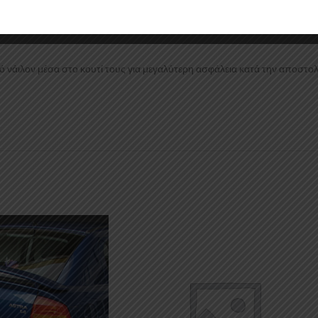
 νάιλον μέσα στο κουτί τους για μεγαλύτερη ασφάλεια κατά την αποστολ