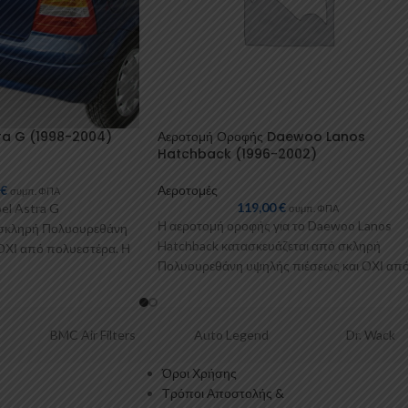
ra G (1998-2004)
Αεροτομή Οροφής Daewoo Lanos
Hatchback (1996-2002)
0
€
Αεροτομές
συμπ. ΦΠΑ
119,00
€
el Astra G
συμπ. ΦΠΑ
Η αεροτομή οροφής για το Daewoo Lanos
 σκληρή Πολυουρεθάνη
Hatchback κατασκευάζεται από σκληρή
ΟΧΙ από πολυεστέρα. Η
Πολυουρεθάνη υψηλής πιέσεως και ΟΧΙ απ
πολυεστέρα. Η Πολυουρεθάνη
 Filters
Auto Legend
Dr. Wack
Όροι Χρήσης
Τρόποι Αποστολής &