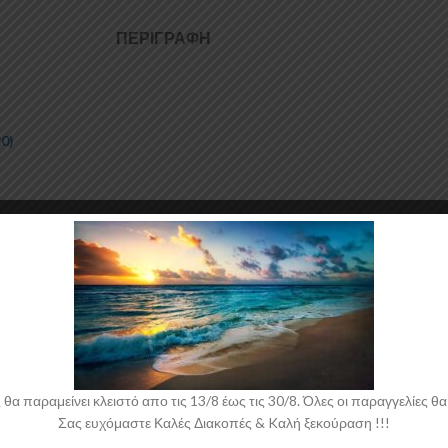
ΠΕΡΙΓΡΑΦΉ
20)
ne κατασκευάζονται από ABS Πλαστικό υψηλής ποιότητας και αισθητικής
λαστικού που χρησιμοποιείται για την δημιουργία προϊόντων έρχεται σε
ριν την τοποθέτηση.
 παραμείνει κλειστό απο τις 13/8 έως τις 30/8. Όλες οι παραγγελίες θα 
Σας ευχόμαστε Καλές Διακοπές & Kαλή ξεκούραση !!!