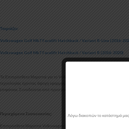
Ταιριάζει:
Volkswagen Golf Mk7 Facelift Hatchback / Variant R-Line (2016-20
Volkswagen Golf Mk7 Facelift Hatchback / Variant R (2016-2020)
Τα Επιπρόσθετα Μαρσπιέ για το Volkswagen Golf Mk7 Facelift R / R-Li
τεχνολογίας έχοντας άψογη εφαρμογή και εύκολη τοποθέτηση. Το υλικό π
επιφάνεια. Συνοδεύεται από προστατευτική μεμβράνη όπου αφαιρείται π
Περιεχόμενα Συσκευασίας:
Λόγω διακοπών το κατάστημά μας θα
Επιπρόσθετα Μαρσπιέ Volkswagen Golf Mk7 Facelift R / R-Line