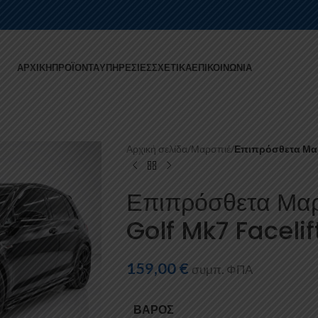
ΑΡΧΙΚΉ
ΠΡΟΪΌΝΤΑ
ΥΠΗΡΕΣΊΕΣ
ΣΧΕΤΙΚΆ
ΕΠΙΚΟΙΝΩΝΊΑ
Αρχική σελίδα
/
Μαρσπιέ
/
Επιπρόσθετα Μαρσ
Επιπρόσθετα Μα
Golf Mk7 Facelif
159,00
€
συμπ. ΦΠΑ
ΒΆΡΟΣ