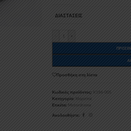
ΔΙΑΣΤΆΣΕΙΣ
-
+
ΠΡΟΣΘΉ
Α
Προσθήκη στη λίστα
Κωδικός προϊόντος:
K186-005
Κατηγορία:
Μαρσπιέ
Ετικέτα:
Motordrome
Ακολουθήστε: