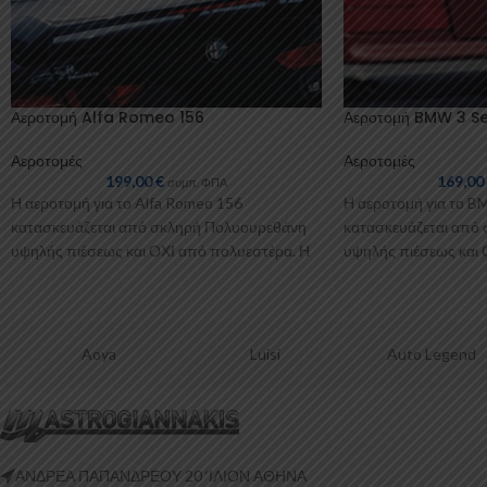
Αεροτομή Alfa Romeo 156
Αεροτομή BMW 3 Se
Αεροτομές
Αεροτομές
199,00
€
169,0
συμπ. ΦΠΑ
Η αεροτομή για το Alfa Romeo 156
Η αεροτομή για το B
κατασκευάζεται από σκληρή Πολυουρεθάνη
κατασκευάζεται από
υψηλής πιέσεως και ΟΧΙ από πολυεστέρα. Η
υψηλής πιέσεως και 
Πολυουρεθάνη είναι
Πολυουρεθάνη
Aoya
Luisi
Auto Legend
ΑΝΔΡΕΑ ΠΑΠΑΝΔΡΕΟΥ 20 ‘ΙΛΙΟΝ ΑΘΗΝΑ