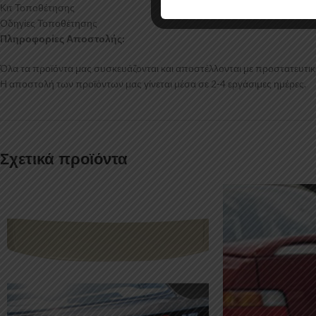
Κιτ Τοποθέτησης
Οδηγίες Τοποθέτησης
Πληροφορίες Αποστολής:
Όλα τα προϊόντα μας συσκευάζονται και αποστέλλονται με προστατευτικό
Η αποστολή των προϊόντων μας γίνεται μέσα σε 2-4 εργάσιμες ημέρες.
Σχετικά προϊόντα