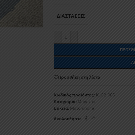
ΔΙΑΣΤΆΣΕΙΣ
-
+
ΠΡΟΣΘΉ
Α
Προσθήκη στη λίστα
Κωδικός προϊόντος:
K182-005
Κατηγορία:
Μαρσπιέ
Ετικέτα:
Motordrome
Ακολουθήστε: