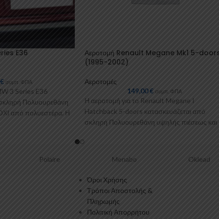
ries E36
Αεροτομή Renault Megane Mk1 5-door
(1995-2002)
0
€
Αεροτομές
συμπ. ΦΠΑ
149,00
€
MW 3 Series E36
συμπ. ΦΠΑ
Η αεροτομή για το Renault Megane I
 σκληρή Πολυουρεθάνη
Hatchback 5-doors κατασκευάζεται από
ΟΧΙ από πολυεστέρα. Η
σκληρή Πολυουρεθάνη υψηλής πιέσεως και
ΟΧΙ από πολυεστέρα. Η
Polaire
Menabo
Oklead
Όροι Χρήσης
Τρόποι Αποστολής &
Πληρωμής
Πολιτική Απορρήτου