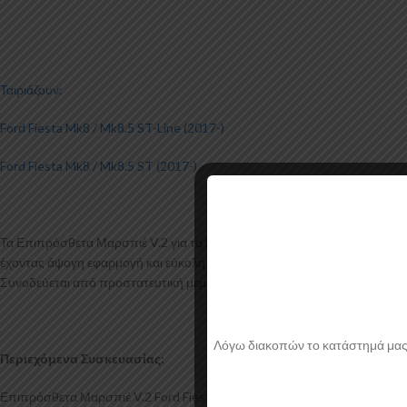
Ταιριάζουν:
Ford Fiesta Mk8 / Mk8.5 ST-Line (2017-)
Ford Fiesta Mk8 / Mk8.5 ST (2017-)
Τα Επιπρόσθετα Μαρσπιέ V.2 για το Ford Fiesta Mk8 ST / ST-Line κατα
έχοντας άψογη εφαρμογή και εύκολη τοποθέτηση. Το υλικό πλαστικού που
Συνοδεύεται από προστατευτική μεμβράνη όπου αφαιρείται πριν την το
Λόγω διακοπών το κατάστημά μας θα
Περιεχόμενα Συσκευασίας:
Επιπρόσθετα Μαρσπιέ V.2 Ford Fiesta Mk8 ST / ST-Line