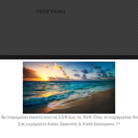
ΠΕΡΙΓΡΑΦΉ
σκευάζονται από ABS Πλαστικό υψηλής ποιότητας και αισθητικής σε μηχ
 χρησιμοποιείται για την δημιουργία προϊόντων έρχεται σε Μαύρο Γυαλι
ποθέτηση.
 παραμείνει κλειστό απο τις 13/8 έως τις 30/8. Όλες οι παραγγελίες θα 
Σας ευχόμαστε Καλές Διακοπές & Kαλή ξεκούραση !!!