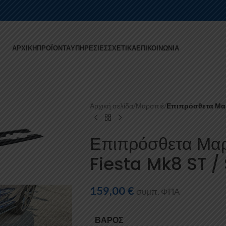
ΑΡΧΙΚΉ
ΠΡΟΪΌΝΤΑ
ΥΠΗΡΕΣΊΕΣ
ΣΧΕΤΙΚΆ
ΕΠΙΚΟΙΝΩΝΊΑ
Αρχική σελίδα
/
Μαρσπιέ
/
Επιπρόσθετα Μαρσ
Επιπρόσθετα Μαρ
Fiesta Mk8 ST /
159,00
€
συμπ. ΦΠΑ
ΒΆΡΟΣ