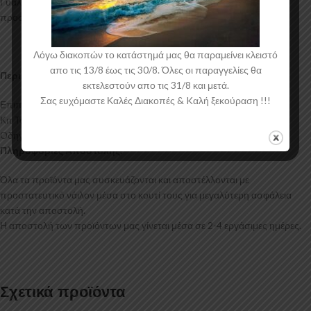
Γυαλιστερό χρώμα και με αντιχαρακτική επιφάνεια. Συνοδεύεται από
προστατευτική μεμβράνη όπου αφαιρείται πριν την τοποθέτηση.
Λόγω διακοπών το κατάστημά μας θα παραμείνει κλειστό
απο τις 13/8 έως τις 30/8. Όλες οι παραγγελίες θα
Περιεχόμενα Συσκευασίας:
εκτελεστούν απο τις 31/8 και μετά.
Σας ευχόμαστε Καλές Διακοπές & Kαλή ξεκούραση !!!
Επιπρόσθετα Μαρσπιέ Toyota Yaris Cross Mk1
Κιτ Τοποθέτησης
Οδηγίες Τοποθέτησης
Πληροφορίες Αποστολής:
Όλα τα προϊόντα μας συσκευάζονται και αποστέλλονται με
προστατευτικό νάιλον μέσα στο κουτί τους για μεγαλύτερη ασφάλεια
κατά την αποστολή.
Η αποστολή των προϊόντων μας γίνεται μέσα σε 2-4 εργάσιμες ημέρες.
Σχετικά προϊόντα