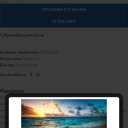
ΠΡΟΣΘΉΚΗ ΣΤΟ ΚΑΛΆΘΙ
ΑΓΟΡΆ ΤΏΡΑ
Προσθήκη στη λίστα
Κωδικός προϊόντος:
K213-002
Κατηγορία:
Μαρσπιέ
Ετικέτα:
Motordrome
Ακολουθήστε:
Περιγραφή
Τα Επιπρόσθετα Μαρσπιέ για το Toyota Yaris Cross Mk1
κατασκευάζονται από ABS Πλαστικό υψηλής ποιότητας και αισθητικής
σε μηχανές θερμοδιαμόρφωσης τελευταίας τεχνολογίας έχοντας άψογη
εφαρμογή και εύκολη τοποθέτηση. Το υλικό πλαστικού που
χρησιμοποιείται για την δημιουργία προϊόντων έρχεται σε Μαύρο