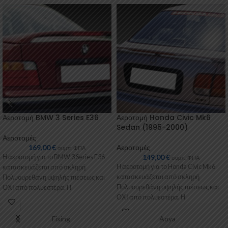
Αεροτομή BMW 3 Series E36
Αεροτομή Honda Civic Mk6
Sedan (1995-2000)
Αεροτομές
169,00
€
Αεροτομές
συμπ. ΦΠΑ
149,00
€
Η αεροτομή για το BMW 3 Series E36
συμπ. ΦΠΑ
Η αεροτομή για το Honda Civic Mk6
κατασκευάζεται από σκληρή
κατασκευάζεται από σκληρή
Πολυουρεθάνη υψηλής πιέσεως και
Πολυουρεθάνη υψηλής πιέσεως και
ΟΧΙ από πολυεστέρα. Η
ΟΧΙ από πολυεστέρα. Η
Πολυουρεθάνη
Πολυουρεθάνη είναι
Fixing
Aoya