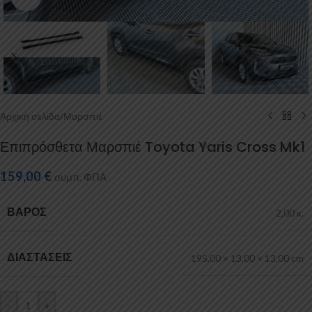
Αρχική σελίδα
/
Μαρσπιέ
Επιπρόσθετα Μαρσπιέ Toyota Yaris Cross Mk1
159,00
€
συμπ. ΦΠΑ
ΒΆΡΟΣ
2,00 κ.
ΔΙΑΣΤΆΣΕΙΣ
195,00 × 13,00 × 13,00 cm
-
+