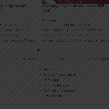
ult Megane Mk1
Αεροτομή Οροφής Citroen Saxo (1995-
)
1999)
Αεροτομές
0
€
119,00
€
συμπ. ΦΠΑ
συμπ. ΦΠΑ
ο Renault Megane I
Η αεροτομή οροφής για το Citroen Saxo
αι από σκληρή
κατασκευάζεται από σκληρή Πολυουρεθάνη
ς πιέσεως και ΟΧΙ από
υψηλής πιέσεως και ΟΧΙ από πολυεστέρα. Η
Πολυουρεθάνη είναι
BMC Air Filters
Colzani
Auto Legend
Όροι Χρήσης
Τρόποι Αποστολής &
Πληρωμής
Πολιτική Απορρήτου
Πολιτική επιστροφών
Επικοινωνία