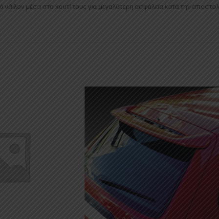
 νάιλον μέσα στο κουτί τους για μεγαλύτερη ασφάλεια κατά την αποστολ