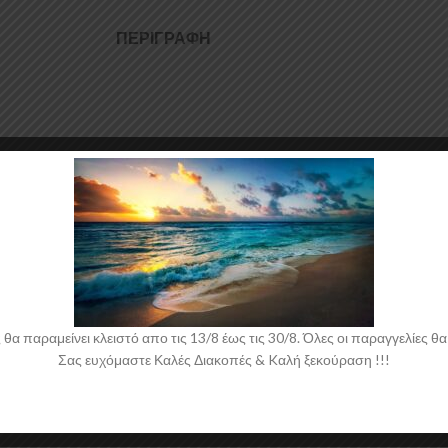
ΠΕΡΙΓΡΑΦΉ
από ABS Πλαστικό υψηλής ποιότητας και αισθητικής σε μηχανές θερμοδ
αι για την δημιουργία προϊόντων έρχεται σε Μαύρο Γυαλιστερό χρώμα κα
 παραμείνει κλειστό απο τις 13/8 έως τις 30/8. Όλες οι παραγγελίες θα 
Σας ευχόμαστε Καλές Διακοπές & Kαλή ξεκούραση !!!