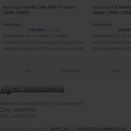
Αεροτομή Honda Civic Mk6 5-doors
Αεροτομή V.2 Rena
(1995-2000)
Sedan (1995-2002
Αεροτομές
Αεροτομές
149,00
€
144,0
συμπ. ΦΠΑ
Η αεροτομή για το Honda Civic Mk6
Η αεροτομή V.2 για τ
κατασκευάζεται από σκληρή Πολυουρεθάνη
Sedan κατασκευάζετ
υψηλής πιέσεως και ΟΧΙ από πολυεστέρα. Η
Πολυουρεθάνη υψηλή
Πολυουρεθάνη είναι
πολυεστέρα. Η
Luisi
Sprint Plus
Aoya
ΑΝΔΡΕΑ ΠΑΠΑΝΔΡΕΟΥ 20 ‘ΙΛΙΟΝ ΑΘΗΝΑ
Τηλ: 2105775322
Κιν: 6982551118
Development & Support by
MYPC24
2024
MASTROGIANNAKIS.GR
.