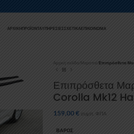
ΑΡΧΙΚΉ
ΠΡΟΪΌΝΤΑ
ΥΠΗΡΕΣΊΕΣ
ΣΧΕΤΙΚΆ
ΕΠΙΚΟΙΝΩΝΊΑ
Αρχική σελίδα
/
Μαρσπιέ
/
Επιπρόσθετα Μαρ
Επιπρόσθετα Μα
Corolla Mk12 H
159,00
€
συμπ. ΦΠΑ
ΒΆΡΟΣ