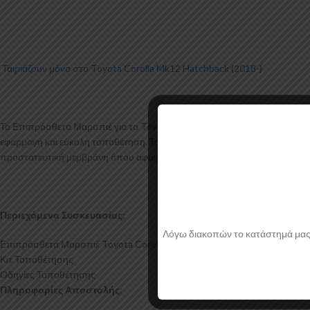
Ταιριάζουν μόνο στο Toyota Corolla Mk12 Hatchback (2018-)
Τα Επιπρόσθετα Μαρσπιέ για το Toyota Corolla Mk12 κατασκευάζονται 
εφαρμογή και εύκολη τοποθέτηση. Το υλικό πλαστικού που χρησιμοποιείτ
προστατευτική μεμβράνη όπου αφαιρείται πριν την τοποθέτηση.
Περιεχόμενα Συσκευασίας:
Λόγω διακοπών το κατάστημά μας θα
Επιπρόσθετα Μαρσπιέ Toyota Corolla Mk12
Κιτ Τοποθέτησης
Οδηγίες Τοποθέτησης
Πληροφορίες Αποστολής: