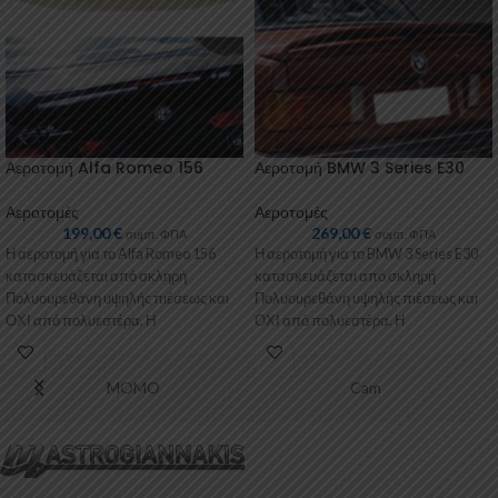
Αεροτομή Alfa Romeo 156
Αεροτομή BMW 3 Series E30
Αεροτομές
Αεροτομές
199,00
€
269,00
€
συμπ. ΦΠΑ
συμπ. ΦΠΑ
Η αεροτομή για το Alfa Romeo 156
Η αεροτομή για το BMW 3 Series E30
κατασκευάζεται από σκληρή
κατασκευάζεται από σκληρή
Πολυουρεθάνη υψηλής πιέσεως και
Πολυουρεθάνη υψηλής πιέσεως και
ΟΧΙ από πολυεστέρα. Η
ΟΧΙ από πολυεστέρα. Η
Πολυουρεθάνη είναι
Πολυουρεθάνη
MOMO
Cam