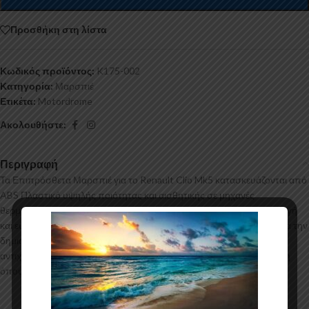
Προσθήκη στη λίστα
Κωδικός προϊόντος:
K175-002
Κατηγορία:
Μαρσπιέ
Ετικέτα:
Motordrome
Ακολουθήστε:
Περιγραφή
Τα Επιπρόσθετα Μαρσπιέ για το Renault Clio Mk5 κατασκευάζονται από
ABS Πλαστικό υψηλής ποιότητας και αισθητικής σε μηχανές
θερμοδιαμόρφωσης τελευταίας τεχνολογίας έχοντας άψογη εφαρμογή
και εύκολη τοποθέτηση. Το υλικό πλαστικού που χρησιμοποιείται για την
δημιουργία προϊόντων έρχεται σε Μαύρο Γυαλιστερό χρώμα και με
αντιχαρακτική επιφάνεια. Συνοδεύεται από προστατευτική μεμβράνη
όπου αφαιρείται πριν την τοποθέτηση.