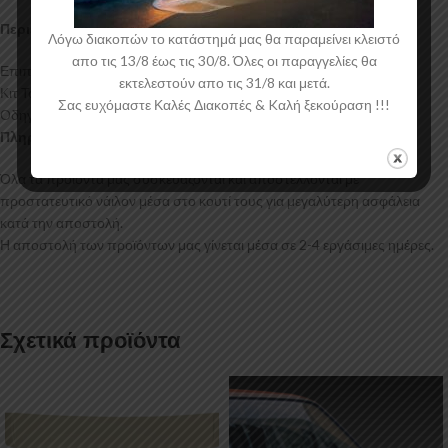
Περιεχόμενα Συσκευασίας:
Λόγω διακοπών το κατάστημά μας θα παραμείνει κλειστό
απο τις 13/8 έως τις 30/8. Όλες οι παραγγελίες θα
Επιπρόσθετα Μαρσπιέ Renault Clio Mk5
εκτελεστούν απο τις 31/8 και μετά.
Κιτ Τοποθέτησης
Σας ευχόμαστε Καλές Διακοπές & Kαλή ξεκούραση !!!
Οδηγίες Τοποθέτησης
Πληροφορίες Αποστολής:
Όλα τα προϊόντα μας συσκευάζονται και αποστέλλονται με
προστατευτικό νάιλον μέσα στο κουτί τους για μεγαλύτερη ασφάλεια
κατά την αποστολή.
Η αποστολή των προϊόντων μας γίνεται μέσα σε 2-4 εργάσιμες ημέρες.
Σχετικά προϊόντα