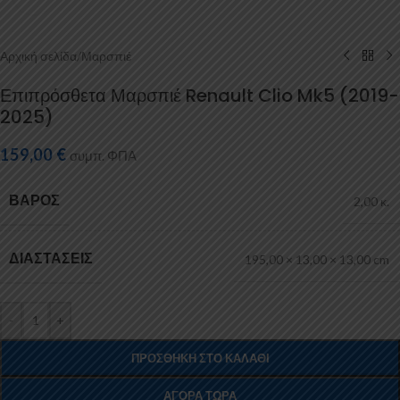
Αρχική σελίδα
/
Μαρσπιέ
Επιπρόσθετα Μαρσπιέ Renault Clio Mk5 (2019-
2025)
159,00
€
συμπ. ΦΠΑ
ΒΆΡΟΣ
2,00 κ.
ΔΙΑΣΤΆΣΕΙΣ
195,00 × 13,00 × 13,00 cm
-
+
ΠΡΟΣΘΉΚΗ ΣΤΟ ΚΑΛΆΘΙ
ΑΓΟΡΆ ΤΏΡΑ