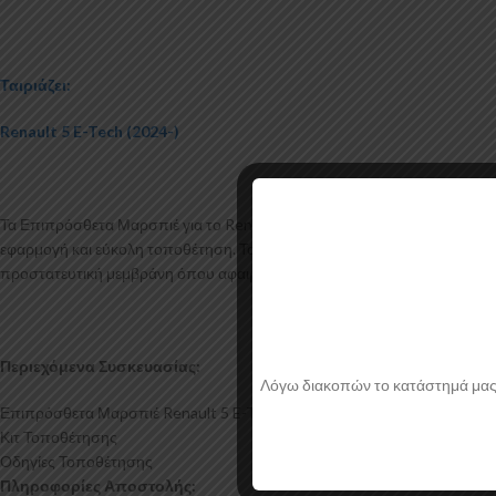
Ταιριάζει:
Renault 5 E-Tech (2024-)
Τα Επιπρόσθετα Μαρσπιέ για το Renault 5 E-Tech κατασκευάζονται από
εφαρμογή και εύκολη τοποθέτηση. Το υλικό πλαστικού που χρησιμοποιείτ
προστατευτική μεμβράνη όπου αφαιρείται πριν την τοποθέτηση.
Περιεχόμενα Συσκευασίας:
Λόγω διακοπών το κατάστημά μας θα
Επιπρόσθετα Μαρσπιέ Renault 5 E-Tech
Κιτ Τοποθέτησης
Οδηγίες Τοποθέτησης
Πληροφορίες Αποστολής: