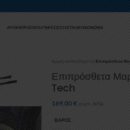
ΑΡΧΙΚΉ
ΠΡΟΪΌΝΤΑ
ΥΠΗΡΕΣΊΕΣ
ΣΧΕΤΙΚΆ
ΕΠΙΚΟΙΝΩΝΊΑ
Αρχική σελίδα
/
Μαρσπιέ
/
Επιπρόσθετα Μαρ
Επιπρόσθετα Μαρ
Tech
169,00
€
συμπ. ΦΠΑ
ΒΆΡΟΣ