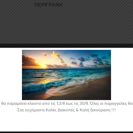
ΠΕΡΙΓΡΑΦΉ
 ABS Πλαστικό υψηλής ποιότητας και αισθητικής σε μηχανές θερμοδιαμ
αι για την δημιουργία προϊόντων έρχεται σε Μαύρο Γυαλιστερό χρώμα κα
 παραμείνει κλειστό απο τις 13/8 έως τις 30/8. Όλες οι παραγγελίες θα 
Σας ευχόμαστε Καλές Διακοπές & Kαλή ξεκούραση !!!