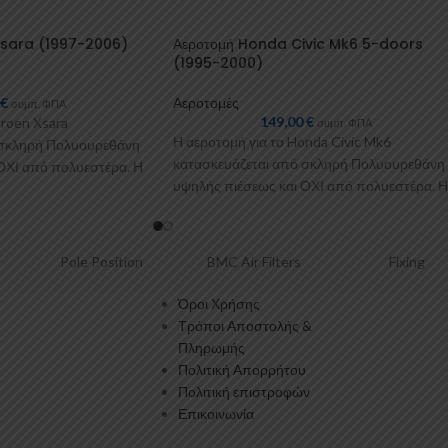
Xsara (1997-2006)
Αεροτομή Honda Civic Mk6 5-doors
(1995-2000)
0
€
Αεροτομές
συμπ. ΦΠΑ
149,00
€
troen Xsara
συμπ. ΦΠΑ
Η αεροτομή για το Honda Civic Mk6
 σκληρή Πολυουρεθάνη
κατασκευάζεται από σκληρή Πολυουρεθάνη
ΟΧΙ από πολυεστέρα. Η
υψηλής πιέσεως και ΟΧΙ από πολυεστέρα. Η
ένα
Πολυουρεθάνη είναι
Pole Position
BMC Air Filters
Fixing
Όροι Χρήσης
Τρόποι Αποστολής &
Πληρωμής
Πολιτική Απορρήτου
Πολιτική επιστροφών
Επικοινωνία