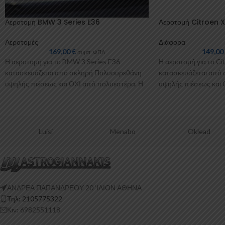
Αεροτομή BMW 3 Series E36
Αεροτομή Citroen 
Αεροτομές
Διάφορα
169,00
€
149,0
συμπ. ΦΠΑ
Η αεροτομή για το BMW 3 Series E36
Η αεροτομή για το Ci
κατασκευάζεται από σκληρή Πολυουρεθάνη
κατασκευάζεται από
υψηλής πιέσεως και ΟΧΙ από πολυεστέρα. Η
υψηλής πιέσεως και 
Πολυουρεθάνη
Πολυουρεθάνη είναι 
Luisi
Menabo
Oklead
ΑΝΔΡΕΑ ΠΑΠΑΝΔΡΕΟΥ 20 ‘ΙΛΙΟΝ ΑΘΗΝΑ
Τηλ: 2105775322
Κιν: 6982551118