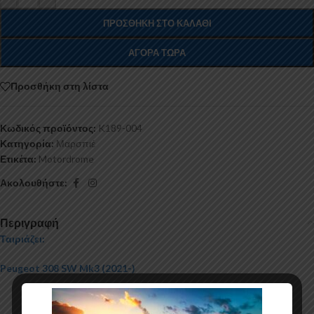
ΠΡΟΣΘΉΚΗ ΣΤΟ ΚΑΛΆΘΙ
ΑΓΟΡΆ ΤΏΡΑ
Προσθήκη στη λίστα
Κωδικός προϊόντος:
K189-004
Κατηγορία:
Μαρσπιέ
Ετικέτα:
Motordrome
Ακολουθήστε:
Περιγραφή
Ταιριάζει:
Peugeot 308 SW Mk3 (2021-)