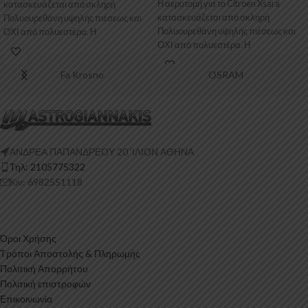
Η αεροτομή για το Citroen Xsara
κατασκευάζεται από σκληρή
κατασκευάζεται από σκληρή
Πολυουρεθάνη υψηλής πιέσεως και
Πολυουρεθάνη υψηλής πιέσεως και
ΟΧΙ από πολυεστέρα. Η
ΟΧΙ από πολυεστέρα. Η
Πολυουρεθάνη
Πολυουρεθάνη είναι ένα
Fa Krosno
OSRAM
ΑΝΔΡΕΑ ΠΑΠΑΝΔΡΕΟΥ 20 ‘ΙΛΙΟΝ ΑΘΗΝΑ
Τηλ: 2105775322
Κιν: 6982551118
Όροι Χρήσης
Τρόποι Αποστολής & Πληρωμής
Πολιτική Απορρήτου
Πολιτική επιστροφών
Επικοινωνία