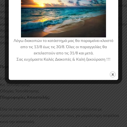
Τα Επιπρόσθετα Μαρσπιέ για το Peugeot 308 SW Mk3 κατασκευάζονται
από ABS Πλαστικό υψηλής ποιότητας και αισθητικής σε μηχανές
θερμοδιαμόρφωσης τελευταίας τεχνολογίας έχοντας άψογη εφαρμογή
και εύκολη τοποθέτηση. Το υλικό πλαστικού που χρησιμοποιείται για την
δημιουργία προϊόντων έρχεται σε Μαύρο Γυαλιστερό χρώμα και με
αντιχαρακτική επιφάνεια. Συνοδεύεται από προστατευτική μεμβράνη
Λόγω διακοπών το κατάστημά μας θα παραμείνει κλειστό
όπου αφαιρείται πριν την τοποθέτηση.
απο τις 13/8 έως τις 30/8. Όλες οι παραγγελίες θα
εκτελεστούν απο τις 31/8 και μετά.
Σας ευχόμαστε Καλές Διακοπές & Kαλή ξεκούραση !!!
Περιεχόμενα Συσκευασίας:
Επιπρόσθετα Μαρσπιέ Peugeot 308 SW Mk3
Κιτ Τοποθέτησης
Οδηγίες Τοποθέτησης
Πληροφορίες Αποστολής:
Όλα τα προϊόντα μας συσκευάζονται και αποστέλλονται με
προστατευτικό νάιλον μέσα στο κουτί τους για μεγαλύτερη ασφάλεια
κατά την αποστολή.