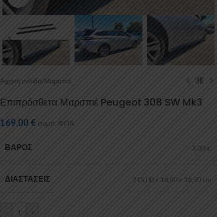
Αρχική σελίδα
/
Μαρσπιέ
Επιπρόσθετα Μαρσπιέ Peugeot 308 SW Mk3
169,00
€
συμπ. ΦΠΑ
ΒΆΡΟΣ
3,00 κ.
ΔΙΑΣΤΆΣΕΙΣ
215,00 × 16,00 × 16,00 cm
-
+