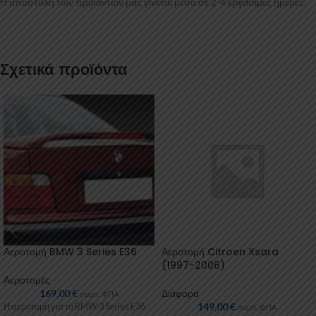
Η αποστολή των προϊόντων μας γίνεται μέσα σε 2-4 εργάσιμες ημέρες.
Σχετικά προϊόντα
Αεροτομή BMW 3 Series E36
Αεροτομή Citroen Xsara
(1997-2006)
Αεροτομές
169,00
€
Διάφορα
συμπ. ΦΠΑ
149,00
€
Η αεροτομή για το BMW 3 Series E36
συμπ. ΦΠΑ