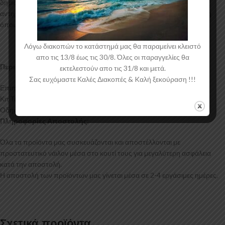
δημιουργία προϊόντων έρχεται σε Μαύρο Γυαλιστερό χρώμα και με
αντιχαρακτική επιφάνεια. Συνοδεύεται από προστατευτική μεμβράνη
όπου αφαιρείται πριν την τοποθέτηση.
Λόγω διακοπών το κατάστημά μας θα παραμείνει κλειστό
απο τις 13/8 έως τις 30/8. Όλες οι παραγγελίες θα
Περιεχόμενα Συσκευασίας:
εκτελεστούν απο τις 31/8 και μετά.
Σας ευχόμαστε Καλές Διακοπές & Kαλή ξεκούραση !!!
Επιπρόσθετα Μαρσπιέ Mercedes Citan Mk2
Κιτ Τοποθέτησης
Οδηγίες Τοποθέτησης
Πληροφορίες Αποστολής:
Όλα τα προϊόντα μας συσκευάζονται και αποστέλλονται με
προστατευτικό νάιλον μέσα στο κουτί τους για μεγαλύτερη ασφάλεια
κατά την αποστολή.
Η αποστολή των προϊόντων μας γίνεται μέσα σε 2-4 εργάσιμες ημέρες.
Σχετικά προϊόντα