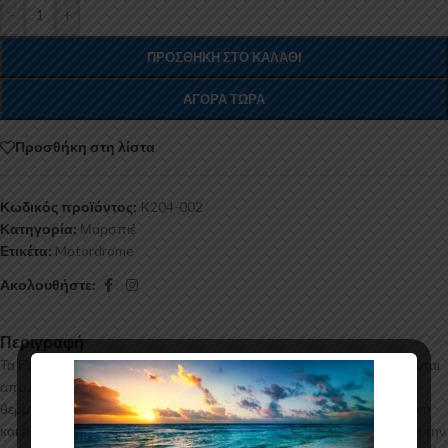
-
+
ΠΡΟΣΘΉΚΗ ΣΤΟ ΚΑΛΆΘΙ
ΑΓΟΡΆ ΤΏΡΑ
Προσθήκη στη λίστα
Κωδικός προϊόντος:
K204-002
Κατηγορία:
Μαρσπιέ
Ετικέτα:
Motordrome
Ακολουθήστε:
Περιγραφή
Τα Επιπρόσθετα Μαρσπιέ για το Mercedes Citan Mk2 κατασκευάζονται
από ABS Πλαστικό υψηλής ποιότητας και αισθητικής σε μηχανές
θερμοδιαμόρφωσης τελευταίας τεχνολογίας έχοντας άψογη εφαρμογή
και εύκολη τοποθέτηση. Το υλικό πλαστικού που χρησιμοποιείται για την