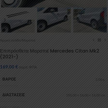
Αρχική σελίδα
/
Μαρσπιέ
Επιπρόσθετα Μαρσπιέ Mercedes Citan Mk2
(2021-)
169,00
€
συμπ. ΦΠΑ
ΒΆΡΟΣ
2,00 κ.
ΔΙΑΣΤΆΣΕΙΣ
195,00 × 16,00 × 16,00 cm