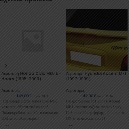
Αεροτομή Honda Civic Mk6 5-
Αεροτομή Hyundai Accent Mk1
doors (1995-2000)
(1997-1999)
Αεροτομές
Αεροτομές
149,00
€
149,00
€
συμπ. ΦΠΑ
συμπ. ΦΠΑ
Η αεροτομή για το Honda Civic Mk6
Η αεροτομή για το Hyundai Accent
κατασκευάζεται από σκληρή
Mk1 κατασκευάζεται από σκληρή
Πολυουρεθάνη υψηλής πιέσεως και
Πολυουρεθάνη υψηλής πιέσεως και
ΟΧΙ από πολυεστέρα. Η
ΟΧΙ από πολυεστέρα. Η
Πολυουρεθάνη είναι
Πολυουρεθάνη είναι