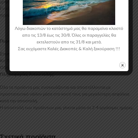
χρησιμοποιείται για την δημιουργία προϊόντων έρχεται σε Μαύρο
Γυαλιστερό χρώμα και με αντιχαρακτική επιφάνεια. Συνοδεύεται από
προστατευτική μεμβράνη όπου αφαιρείται πριν την τοποθέτηση.
Λόγω διακοπών το κατάστημά μας θα παραμείνει κλειστό
απο τις 13/8 έως τις 30/8. Όλες οι παραγγελίες θα
Περιεχόμενα Συσκευασίας:
εκτελεστούν απο τις 31/8 και μετά.
Σας ευχόμαστε Καλές Διακοπές & Kαλή ξεκούραση !!!
Επιπρόσθετα Μαρσπιέ Mercedes Vito Long W447
Κιτ Τοποθέτησης
Οδηγίες Τοποθέτησης
Πληροφορίες Αποστολής:
Όλα τα προϊόντα μας συσκευάζονται και αποστέλλονται με
προστατευτικό νάιλον μέσα στο κουτί τους για μεγαλύτερη ασφάλεια
κατά την αποστολή.
Η αποστολή των προϊόντων μας γίνεται μέσα σε 2-4 εργάσιμες ημέρες.
Σχετικά προϊόντα