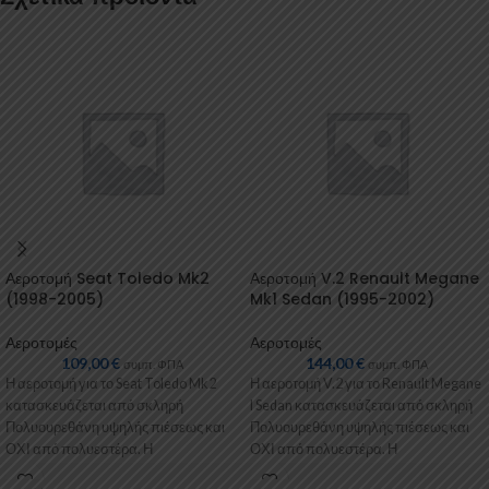
Αεροτομή Seat Toledo Mk2
Αεροτομή V.2 Renault Megane
(1998-2005)
Mk1 Sedan (1995-2002)
Αεροτομές
Αεροτομές
109,00
€
144,00
€
συμπ. ΦΠΑ
συμπ. ΦΠΑ
Η αεροτομή για το Seat Toledo Mk2
Η αεροτομή V.2 για το Renault Megane
κατασκευάζεται από σκληρή
I Sedan κατασκευάζεται από σκληρή
Πολυουρεθάνη υψηλής πιέσεως και
Πολυουρεθάνη υψηλής πιέσεως και
ΟΧΙ από πολυεστέρα. Η
ΟΧΙ από πολυεστέρα. Η
Πολυουρεθάνη είναι