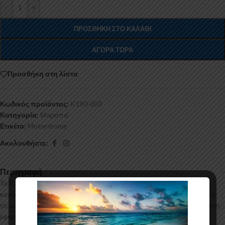
-
+
ΠΡΟΣΘΉΚΗ ΣΤΟ ΚΑΛΆΘΙ
ΑΓΟΡΆ ΤΏΡΑ
Προσθήκη στη λίστα
Κωδικός προϊόντος:
K190-003
Κατηγορία:
Μαρσπιέ
Ετικέτα:
Motordrome
Ακολουθήστε:
Περιγραφή
Τα Επιπρόσθετα Μαρσπιέ για το Mercedes Vito Long W447
κατασκευάζονται από ABS Πλαστικό υψηλής ποιότητας και αισθητικής
σε μηχανές θερμοδιαμόρφωσης τελευταίας τεχνολογίας έχοντας άψογη
εφαρμογή και εύκολη τοποθέτηση. Το υλικό πλαστικού που