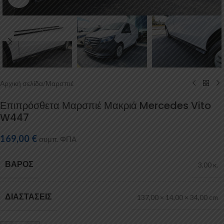
Αρχική σελίδα
/
Μαρσπιέ
Επιπρόσθετα Μαρσπιέ Μακριά Mercedes Vito
W447
169,00
€
συμπ. ΦΠΑ
ΒΆΡΟΣ
3,00 κ.
ΔΙΑΣΤΆΣΕΙΣ
137,00 × 14,00 × 34,00 cm