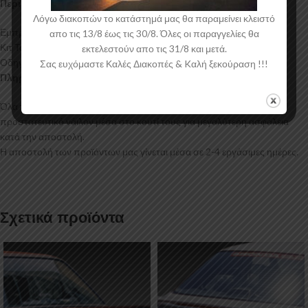
Περιεχόμενα Συσκευασίας:
Λόγω διακοπών το κατάστημά μας θα παραμείνει κλειστό
Εμπρός Σπόιλερ Smart Fortwo 451
απο τις 13/8 έως τις 30/8. Όλες οι παραγγελίες θα
Κιτ Τοποθέτησης
εκτελεστούν απο τις 31/8 και μετά.
Οδηγίες Τοποθέτησης
Σας ευχόμαστε Καλές Διακοπές & Kαλή ξεκούραση !!!
Πληροφορίες Αποστολής:
Όλα τα προϊόντα μας συσκευάζονται και αποστέλλονται με
προστατευτικό νάιλον μέσα στο κουτί τους για μεγαλύτερη ασφάλεια
κατά την αποστολή.
Η αποστολή των προϊόντων μας γίνεται μέσα σε 2-4 εργάσιμες ημέρες.
Σχετικά προϊόντα