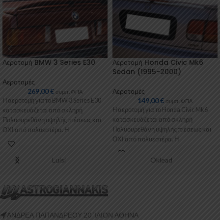
Αεροτομή BMW 3 Series E30
Αεροτομή Honda Civic Mk6
Sedan (1995-2000)
Αεροτομές
269,00
€
Αεροτομές
συμπ. ΦΠΑ
149,00
€
Η αεροτομή για το BMW 3 Series E30
συμπ. ΦΠΑ
Η αεροτομή για το Honda Civic Mk6
κατασκευάζεται από σκληρή
κατασκευάζεται από σκληρή
Πολυουρεθάνη υψηλής πιέσεως και
Πολυουρεθάνη υψηλής πιέσεως και
ΟΧΙ από πολυεστέρα. Η
ΟΧΙ από πολυεστέρα. Η
Πολυουρεθάνη
Πολυουρεθάνη είναι
Luisi
Oklead
ΑΝΔΡΕΑ ΠΑΠΑΝΔΡΕΟΥ 20 ‘ΙΛΙΟΝ ΑΘΗΝΑ