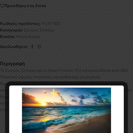
Προσθήκη στη λίστα
Κωδικός προϊόντος:
K135-001
Κατηγορία:
Εμπρός Σπόιλερ
Ετικέτα:
Motordrome
Ακολουθήστε:
Περιγραφή
Το Εμπρός Σπόιλερ για το Smart Fortwo 451 κατασκευάζεται από ABS
Πλαστικό υψηλής ποιότητας και αισθητικής σε μηχανές
θερμοδιαμόρφωσης τελευταίας τεχνολογίας έχοντας άψογη εφαρμογή
και εύκολη τοποθέτηση. Το υλικό πλαστικού που χρησιμοποιείται για την
δημιουργία προϊόντων έρχεται σε Μαύρο Γυαλιστερό χρώμα και με
αντιχαρακτική επιφάνεια. Συνοδεύεται από προστατευτική μεμβράνη
όπου αφαιρείται πριν την τοποθέτηση.