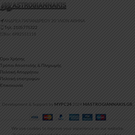
ΑΝΔΡΕΑ ΠΑΠΑΝΔΡΕΟΥ 20 ‘ΙΛΙΟΝ ΑΘΗΝΑ
Τηλ: 2105775322
Κιν: 6982551118
Όροι Χρήσης
Τρόποι Αποστολής & Πληρωμής
Πολιτική Απορρήτου
Πολιτική επιστροφών
Επικοινωνία
Development & Support by
MYPC24
2024
MASTROGIANNAKIS.GR
.
Εμπρός
We use cookies to improve your experience on our website.
Σπλίτερ
159,00
€
ΠΡΟΣΘΉΚΗ ΣΤ
By browsing this website, you agree to our use of cookies.