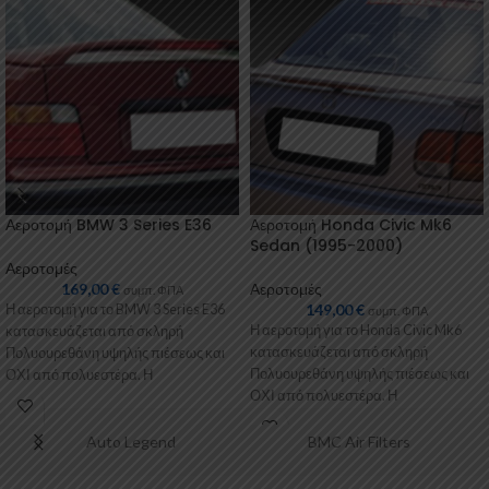
Αεροτομή BMW 3 Series E36
Αεροτομή Honda Civic Mk6
Sedan (1995-2000)
Αεροτομές
169,00
€
Αεροτομές
συμπ. ΦΠΑ
149,00
€
Η αεροτομή για το BMW 3 Series E36
συμπ. ΦΠΑ
Η αεροτομή για το Honda Civic Mk6
κατασκευάζεται από σκληρή
κατασκευάζεται από σκληρή
Πολυουρεθάνη υψηλής πιέσεως και
Πολυουρεθάνη υψηλής πιέσεως και
ΟΧΙ από πολυεστέρα. Η
ΟΧΙ από πολυεστέρα. Η
Πολυουρεθάνη
Πολυουρεθάνη είναι
Auto Legend
BMC Air Filters