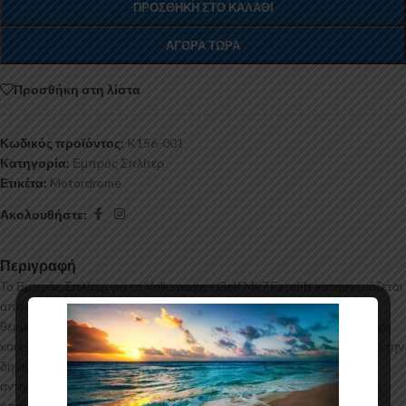
ΠΡΟΣΘΉΚΗ ΣΤΟ ΚΑΛΆΘΙ
ΑΓΟΡΆ ΤΏΡΑ
Προσθήκη στη λίστα
Κωδικός προϊόντος:
K156-001
Κατηγορία:
Εμπρός Σπλίτερ
Ετικέτα:
Motordrome
Ακολουθήστε:
Περιγραφή
Το Εμπρός Σπλίτερ για το Volkswagen Golf Mk7 Facelift κατασκευάζεται
από ABS Πλαστικό υψηλής ποιότητας και αισθητικής σε μηχανές
θερμοδιαμόρφωσης τελευταίας τεχνολογίας έχοντας άψογη εφαρμογή
και εύκολη τοποθέτηση. Το υλικό πλαστικού που χρησιμοποιείται για την
δημιουργία προϊόντων έρχεται σε Μαύρο Γυαλιστερό χρώμα και με
αντιχαρακτική επιφάνεια. Συνοδεύεται από προστατευτική μεμβράνη
όπου αφαιρείται πριν την τοποθέτηση.