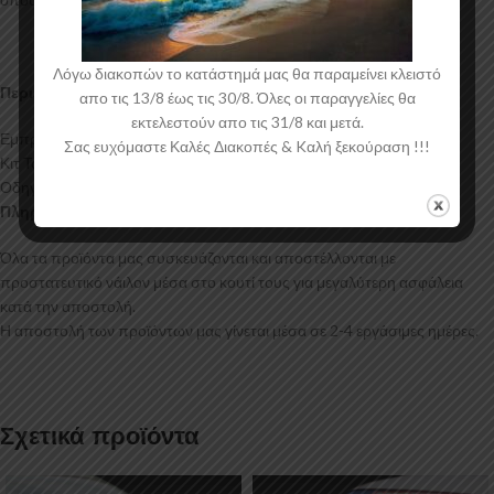
Λόγω διακοπών το κατάστημά μας θα παραμείνει κλειστό
Περιεχόμενα Συσκευασίας:
απο τις 13/8 έως τις 30/8. Όλες οι παραγγελίες θα
εκτελεστούν απο τις 31/8 και μετά.
Εμπρός Σπλίτερ Volkswagen Golf Mk7 Facelift
Σας ευχόμαστε Καλές Διακοπές & Kαλή ξεκούραση !!!
Κιτ Τοποθέτησης
Οδηγίες Τοποθέτησης
Πληροφορίες Αποστολής:
Όλα τα προϊόντα μας συσκευάζονται και αποστέλλονται με
προστατευτικό νάιλον μέσα στο κουτί τους για μεγαλύτερη ασφάλεια
κατά την αποστολή.
Η αποστολή των προϊόντων μας γίνεται μέσα σε 2-4 εργάσιμες ημέρες.
Σχετικά προϊόντα