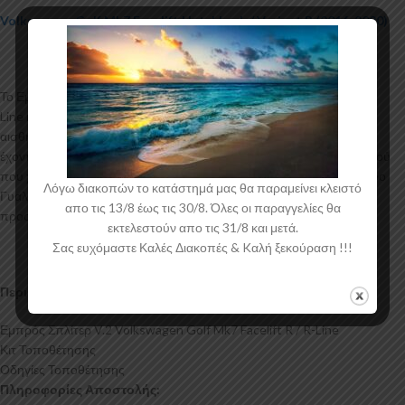
Volkswagen Golf Mk7 Facelift Hatchback / Variant R (2016-2020)
Το Εμπρός Σπλίτερ για το Volkswagen Golf Mk7 Facelift R / R-
Line κατασκευάζεται από ABS Πλαστικό υψηλής ποιότητας και
αισθητικής σε μηχανές θερμοδιαμόρφωσης τελευταίας τεχνολογίας
έχοντας άψογη εφαρμογή και εύκολη τοποθέτηση. Το υλικό πλαστικού
που χρησιμοποιείται για την δημιουργία προϊόντων έρχεται σε Μαύρο
Λόγω διακοπών το κατάστημά μας θα παραμείνει κλειστό
Γυαλιστερό χρώμα και με αντιχαρακτική επιφάνεια. Συνοδεύεται από
απο τις 13/8 έως τις 30/8. Όλες οι παραγγελίες θα
προστατευτική μεμβράνη όπου αφαιρείται πριν την τοποθέτηση.
εκτελεστούν απο τις 31/8 και μετά.
Σας ευχόμαστε Καλές Διακοπές & Kαλή ξεκούραση !!!
Περιεχόμενα Συσκευασίας:
Εμπρός Σπλίτερ V.2 Volkswagen Golf Mk7 Facelift R / R-Line
Κιτ Τοποθέτησης
Οδηγίες Τοποθέτησης
Πληροφορίες Αποστολής: