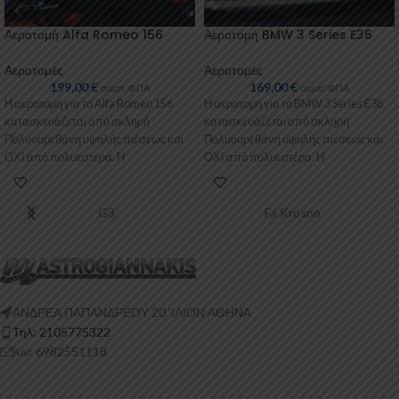
Αεροτομή Alfa Romeo 156
Αεροτομή BMW 3 Series E36
Αεροτομές
Αεροτομές
199,00
€
169,00
€
συμπ. ΦΠΑ
συμπ. ΦΠΑ
Η αεροτομή για το Alfa Romeo 156
Η αεροτομή για το BMW 3 Series E36
κατασκευάζεται από σκληρή
κατασκευάζεται από σκληρή
Πολυουρεθάνη υψηλής πιέσεως και
Πολυουρεθάνη υψηλής πιέσεως και
ΟΧΙ από πολυεστέρα. Η
ΟΧΙ από πολυεστέρα. Η
Πολυουρεθάνη είναι
Πολυουρεθάνη
G3
Fa Krosno
ΑΝΔΡΕΑ ΠΑΠΑΝΔΡΕΟΥ 20 ‘ΙΛΙΟΝ ΑΘΗΝΑ
Τηλ: 2105775322
Κιν: 6982551118