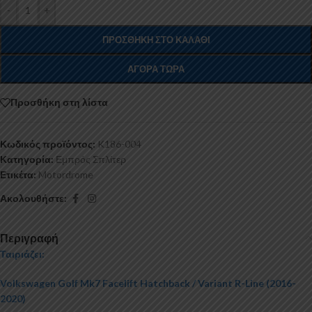
-
+
ΠΡΟΣΘΉΚΗ ΣΤΟ ΚΑΛΆΘΙ
ΑΓΟΡΆ ΤΏΡΑ
Προσθήκη στη λίστα
Κωδικός προϊόντος:
K186-004
Κατηγορία:
Εμπρός Σπλίτερ
Ετικέτα:
Motordrome
Ακολουθήστε:
Περιγραφή
Ταιριάζει:
Volkswagen Golf Mk7 Facelift Hatchback / Variant R-Line (2016-
2020)