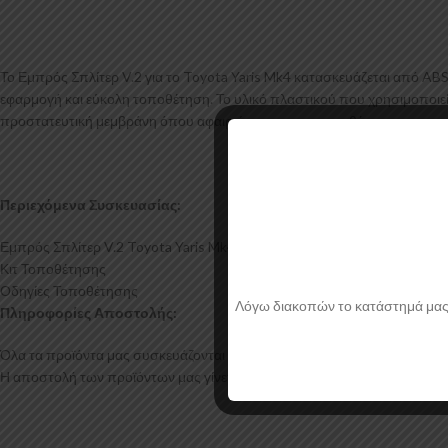
Το Εμπρός Σπλίτερ V.2 για το Toyota Yaris Mk4 κατασκευάζεται από AB
εφαρμογή και εύκολη τοποθέτηση. Το υλικό πλαστικού που χρησιμοποιείτ
προστατευτική μεμβράνη όπου αφαιρείται πριν την τοποθέτηση.
Περιεχόμενα Συσκευασίας:
Εμπρός Σπλίτερ V.2 Toyota Yaris Mk4
Κιτ Τοποθέτησης
Οδηγίες Τοποθέτησης
Λόγω διακοπών το κατάστημά μας θα
Πληροφορίες Αποστολής:
Όλα τα προϊόντα μας συσκευάζονται και αποστέλλονται με προστατευτικό
Η αποστολή των προϊόντων μας γίνεται μέσα σε 2-4 εργάσιμες ημέρες.