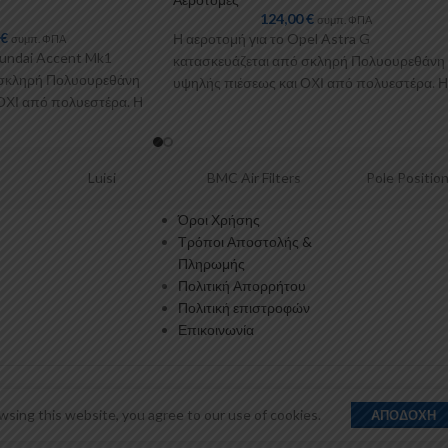
124,00
€
συμπ. ΦΠΑ
0
€
Η αεροτομή για το Opel Astra G
συμπ. ΦΠΑ
yundai Accent Mk1
κατασκευάζεται από σκληρή Πολυουρεθάνη
 σκληρή Πολυουρεθάνη
υψηλής πιέσεως και ΟΧΙ από πολυεστέρα. Η
ΟΧΙ από πολυεστέρα. Η
Πολυουρεθάνη είναι
Luisi
BMC Air Filters
Pole Position
Όροι Χρήσης
Τρόποι Αποστολής &
Πληρωμής
Πολιτική Απορρήτου
Πολιτική επιστροφών
Επικοινωνία
sing this website, you agree to our use of cookies.
ΑΠΟΔΟΧΉ