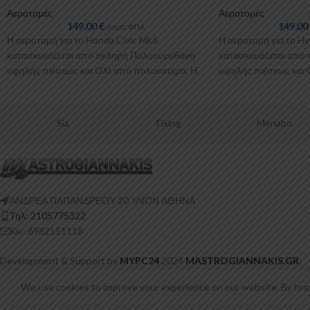
Αεροτομές
Αεροτομές
149,00
€
149,0
συμπ. ΦΠΑ
Η αεροτομή για το Honda Civic Mk6
Η αεροτομή για το H
κατασκευάζεται από σκληρή Πολυουρεθάνη
κατασκευάζεται από
υψηλής πιέσεως και ΟΧΙ από πολυεστέρα. Η
υψηλής πιέσεως και 
Πολυουρεθάνη είναι
Πολυουρεθάνη είναι
Sia
Fixing
Menabo
ΑΝΔΡΕΑ ΠΑΠΑΝΔΡΕΟΥ 20 ‘ΙΛΙΟΝ ΑΘΗΝΑ
Τηλ: 2105775322
Κιν: 6982551118
Development & Support by
MYPC24
2024
MASTROGIANNAKIS.GR
.
We use cookies to improve your experience on our website. By brow