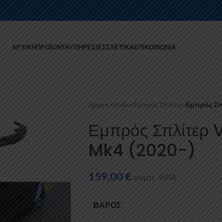
ΑΡΧΙΚΉ
ΠΡΟΪΌΝΤΑ
ΥΠΗΡΕΣΊΕΣ
ΣΧΕΤΙΚΆ
ΕΠΙΚΟΙΝΩΝΊΑ
Αρχική σελίδα
/
Εμπρός Σπλίτερ
/
Εμπρός Σπλ
Εμπρός Σπλίτερ 
Mk4 (2020-)
159,00
€
συμπ. ΦΠΑ
ΒΆΡΟΣ