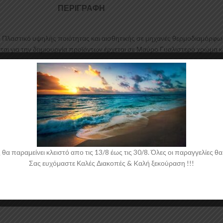
ΠΕΡΙΓΡΑΦΉ
S Πλαστικό υψηλής ποιότητας και αισθητικής σε μηχανές θερμοδιαμόρφω
αι για την δημιουργία προϊόντων έρχεται σε Μαύρο Γυαλιστερό χρώμα κα
 παραμείνει κλειστό απο τις 13/8 έως τις 30/8. Όλες οι παραγγελίες θα 
Σας ευχόμαστε Καλές Διακοπές & Kαλή ξεκούραση !!!
 νάιλον μέσα στο κουτί τους για μεγαλύτερη ασφάλεια κατά την αποστολ