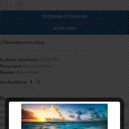
-
+
ΠΡΟΣΘΉΚΗ ΣΤΟ ΚΑΛΆΘΙ
ΑΓΟΡΆ ΤΏΡΑ
Προσθήκη στη λίστα
Κωδικός προϊόντος:
K200-005
Κατηγορία:
Εμπρός Σπλίτερ
Ετικέτα:
Motordrome
Ακολουθήστε:
Περιγραφή
Το Εμπρός Σπλίτερ V.2 για το Ford Transit Custom Mk2 κατασκευάζεται
από ABS Πλαστικό υψηλής ποιότητας και αισθητικής σε μηχανές
θερμοδιαμόρφωσης τελευταίας τεχνολογίας έχοντας άψογη εφαρμογή
και εύκολη τοποθέτηση. Το υλικό πλαστικού που χρησιμοποιείται για την