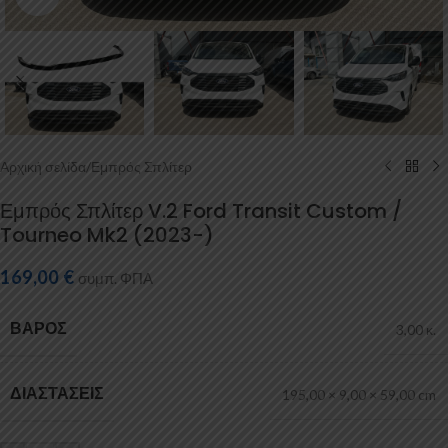
Αρχική σελίδα
/
Εμπρός Σπλίτερ
Εμπρός Σπλίτερ V.2 Ford Transit Custom /
Tourneo Mk2 (2023-)
169,00
€
συμπ. ΦΠΑ
ΒΆΡΟΣ
3,00 κ.
ΔΙΑΣΤΆΣΕΙΣ
195,00 × 9,00 × 59,00 cm