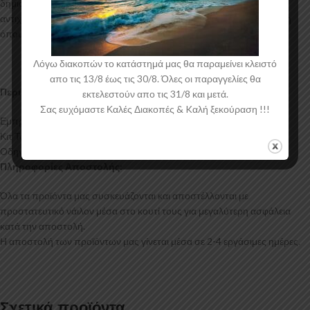
δημιουργία προϊόντων έρχεται σε Μαύρο Γυαλιστερό χρώμα και με
αντιχαρακτική επιφάνεια. Συνοδεύεται από προστατευτική μεμβράνη
όπου αφαιρείται πριν την τοποθέτηση.
Λόγω διακοπών το κατάστημά μας θα παραμείνει κλειστό
απο τις 13/8 έως τις 30/8. Όλες οι παραγγελίες θα
Περιεχόμενα Συσκευασίας:
εκτελεστούν απο τις 31/8 και μετά.
Σας ευχόμαστε Καλές Διακοπές & Kαλή ξεκούραση !!!
Εμπρός Σπλίτερ V.2 Ford Transit Custom Mk2
Κιτ Τοποθέτησης
Οδηγίες Τοποθέτησης
Πληροφορίες Αποστολής:
Όλα τα προϊόντα μας συσκευάζονται και αποστέλλονται με
προστατευτικό νάιλον μέσα στο κουτί τους για μεγαλύτερη ασφάλεια
κατά την αποστολή.
Η αποστολή των προϊόντων μας γίνεται μέσα σε 2-4 εργάσιμες ημέρες.
Σχετικά προϊόντα