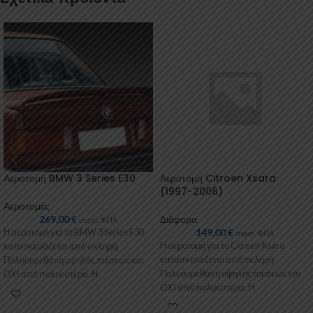
Αεροτομή BMW 3 Series E30
Αεροτομή Citroen Xsara
(1997-2006)
Αεροτομές
269,00
€
Διάφορα
συμπ. ΦΠΑ
149,00
€
Η αεροτομή για το BMW 3 Series E30
συμπ. ΦΠΑ
Η αεροτομή για το Citroen Xsara
κατασκευάζεται από σκληρή
κατασκευάζεται από σκληρή
Πολυουρεθάνη υψηλής πιέσεως και
Πολυουρεθάνη υψηλής πιέσεως και
ΟΧΙ από πολυεστέρα. Η
ΟΧΙ από πολυεστέρα. Η
Πολυουρεθάνη
Πολυουρεθάνη είναι ένα