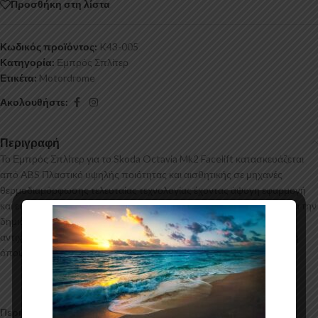
Προσθήκη στη λίστα
Κωδικός προϊόντος:
K43-005
Κατηγορία:
Εμπρός Σπλίτερ
Ετικέτα:
Motordrome
Ακολουθήστε:
Περιγραφή
Το Εμπρός Σπλίτερ για το Skoda Octavia Mk2 Facelift κατασκευάζεται
από ABS Πλαστικό υψηλής ποιότητας και αισθητικής σε μηχανές
θερμοδιαμόρφωσης τελευταίας τεχνολογίας έχοντας άψογη εφαρμογή
και εύκολη τοποθέτηση. Το υλικό πλαστικού που χρησιμοποιείται για την
δημιουργία προϊόντων έρχεται σε Μαύρο Γυαλιστερό χρώμα και με
αντιχαρακτική επιφάνεια. Συνοδεύεται από προστατευτική μεμβράνη
όπου αφαιρείται πριν την τοποθέτηση.
Περιεχόμενα Συσκευασίας: