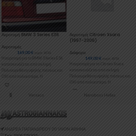
Αεροτομή BMW 3 Series E36
Αεροτομή Citroen Xsara
(1997-2006)
Αεροτομές
169,00
€
Διάφορα
συμπ. ΦΠΑ
149,00
€
Η αεροτομή για το BMW 3 Series E36
συμπ. ΦΠΑ
Η αεροτομή για το Citroen Xsara
κατασκευάζεται από σκληρή
κατασκευάζεται από σκληρή
Πολυουρεθάνη υψηλής πιέσεως και
Πολυουρεθάνη υψηλής πιέσεως και
ΟΧΙ από πολυεστέρα. Η
ΟΧΙ από πολυεστέρα. Η
Πολυουρεθάνη
Πολυουρεθάνη είναι ένα
Versaco
Nanoboss Hellas
ΑΝΔΡΕΑ ΠΑΠΑΝΔΡΕΟΥ 20 ‘ΙΛΙΟΝ ΑΘΗΝΑ
Τηλ: 2105775322