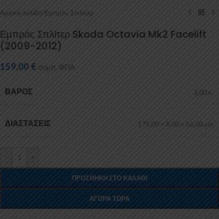
Αρχική σελίδα
/
Εμπρός Σπλίτερ
Εμπρός Σπλίτερ Skoda Octavia Mk2 Facelift
(2009-2012)
159,00
€
συμπ. ΦΠΑ
ΒΆΡΟΣ
3,00 κ.
ΔΙΑΣΤΆΣΕΙΣ
175,00 × 8,00 × 56,00 cm
-
+
ΠΡΟΣΘΉΚΗ ΣΤΟ ΚΑΛΆΘΙ
ΑΓΟΡΆ ΤΏΡΑ