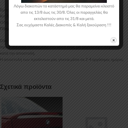
Λόγω διακοπών το κατάστημά μας θα παραμείνει κλειστό
Εμπρός Σπλίτερ Skoda Octavia Mk2 Facelift
απο τις 13/8 έως τις 30/8. Όλες οι παραγγελίες θα
Κιτ Τοποθέτησης
εκτελεστούν απο τις 31/8 και μετά.
Οδηγίες Τοποθέτησης
Σας ευχόμαστε Καλές Διακοπές & Kαλή ξεκούραση !!!
Πληροφορίες Αποστολής:
Όλα τα προϊόντα μας συσκευάζονται και αποστέλλονται με
προστατευτικό νάιλον μέσα στο κουτί τους για μεγαλύτερη ασφάλεια
κατά την αποστολή.
Η αποστολή των προϊόντων μας γίνεται μέσα σε 2-4 εργάσιμες ημέρες.
Σχετικά προϊόντα