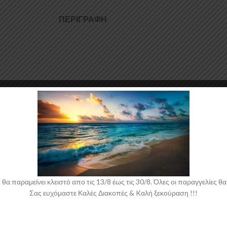
ΠΕΡΙΓΡΑΦΉ
πό ABS Πλαστικό υψηλής ποιότητας και αισθητικής σε μηχανές θερμοδιαμ
αι για την δημιουργία προϊόντων έρχεται σε Μαύρο Γυαλιστερό χρώμα κα
 παραμείνει κλειστό απο τις 13/8 έως τις 30/8. Όλες οι παραγγελίες θα 
Σας ευχόμαστε Καλές Διακοπές & Kαλή ξεκούραση !!!