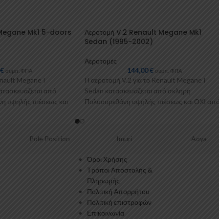
 Megane Mk1 5-doors
Αεροτομή V.2 Renault Megane Mk1
Sedan (1995-2002)
Αεροτομές
0
€
144,00
€
συμπ. ΦΠΑ
συμπ. ΦΠΑ
nault Megane I
Η αεροτομή V.2 για το Renault Megane I
ατασκευάζεται από
Sedan κατασκευάζεται από σκληρή
η υψηλής πιέσεως και
Πολυουρεθάνη υψηλής πιέσεως και ΟΧΙ απ
. Η
πολυεστέρα. Η
Pole Position
Imuri
Aoya
Όροι Χρήσης
Τρόποι Αποστολής &
Πληρωμής
Πολιτική Απορρήτου
Πολιτική επιστροφών
Επικοινωνία