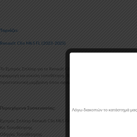
Ταριάζει:
Renault Clio Mk5 FL (2023-2025)
Το Εμπρός Σπλίτερ για το Renault Clio Mk5 Facelift κατασκευάζεται α
εφαρμογή και εύκολη τοποθέτηση. Το υλικό πλαστικού που χρησιμοποιείτ
προστατευτική μεμβράνη όπου αφαιρείται πριν την τοποθέτηση.
Περιεχόμενα Συσκευασίας:
Λόγω διακοπών το κατάστημά μας θα
Εμπρός Σπλίτερ Renault Clio Mk5 Facelift
Κιτ Τοποθέτησης
Οδηγίες Τοποθέτησης