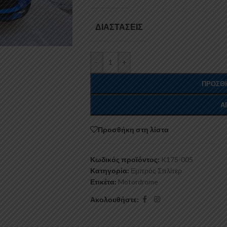
ΔΙΑΣΤΆΣΕΙΣ
-
+
ΠΡΟΣΘΉ
Α
Προσθήκη στη λίστα
Κωδικός προϊόντος:
K175-005
Κατηγορία:
Εμπρός Σπλίτερ
Ετικέτα:
Motordrome
Ακολουθήστε: