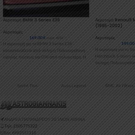
Αεροτομή BMW 3 Series E36
Αεροτομή Renault
(1995-2002)
Αεροτομές
169,00
€
Αεροτομές
συμπ. ΦΠΑ
149,0
Η αεροτομή για το BMW 3 Series E36
Η αεροτομή για το Re
κατασκευάζεται από σκληρή Πολυουρεθάνη
Hatchback 5-doors κ
υψηλής πιέσεως και ΟΧΙ από πολυεστέρα. Η
σκληρή Πολυουρεθάν
Πολυουρεθάνη
ΟΧΙ από πολυεστέρα
Sprint Plus
Auto Legend
BMC Air Filters
ΑΝΔΡΕΑ ΠΑΠΑΝΔΡΕΟΥ 20 ‘ΙΛΙΟΝ ΑΘΗΝΑ
Τηλ: 2105775322
Κιν: 6982551118