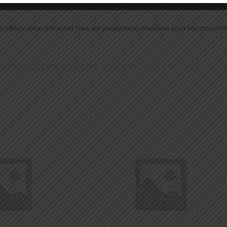
 νάιλον μέσα στο κουτί τους για μεγαλύτερη ασφάλεια κατά την αποστολ