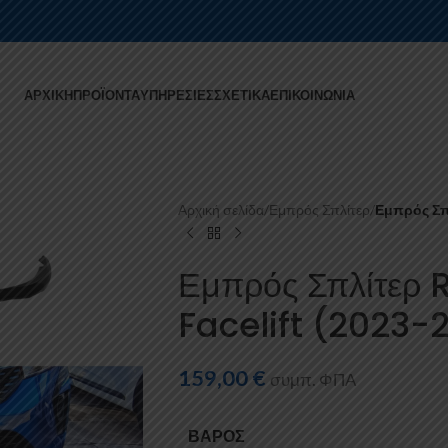
ΑΡΧΙΚΉ
ΠΡΟΪΌΝΤΑ
ΥΠΗΡΕΣΊΕΣ
ΣΧΕΤΙΚΆ
ΕΠΙΚΟΙΝΩΝΊΑ
Αρχική σελίδα
/
Εμπρός Σπλίτερ
/
Εμπρός Σπλ
Εμπρός Σπλίτερ 
Facelift (2023-
159,00
€
συμπ. ΦΠΑ
ΒΆΡΟΣ