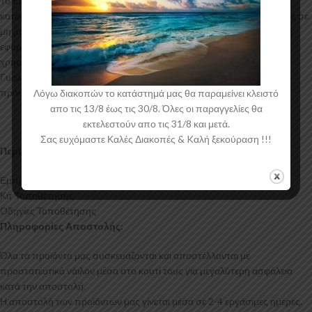
Το Εμπρός Σπλίτερ για το Mercedes V-Class W447 Facelift
κατασκευάζεται από ABS Πλαστικό υψηλής ποιότητας και αισθητικής σε
μηχανές θερμοδιαμόρφωσης τελευταίας τεχνολογίας έχοντας άψογη
εφαρμογή και εύκολη τοποθέτηση. Το υλικό πλαστικού που
χρησιμοποιείται για την δημιουργία προϊόντων έρχεται σε Μαύρο
Γυαλιστερό χρώμα και με αντιχαρακτική επιφάνεια. Συνοδεύεται από
προστατευτική μεμβράνη όπου αφαιρείται πριν την τοποθέτηση.
Λόγω διακοπών το κατάστημά μας θα παραμείνει κλειστό
απο τις 13/8 έως τις 30/8. Όλες οι παραγγελίες θα
εκτελεστούν απο τις 31/8 και μετά.
Σας ευχόμαστε Καλές Διακοπές & Kαλή ξεκούραση !!!
Περιεχόμενα Συσκευασίας:
Εμπρός Σπλίτερ Mercedes V-Class W447 Facelift
Κιτ Τοποθέτησης
Οδηγίες Τοποθέτησης
Πληροφορίες Αποστολής:
Όλα τα προϊόντα μας συσκευάζονται και αποστέλλονται με
προστατευτικό νάιλον μέσα στο κουτί τους για μεγαλύτερη ασφάλεια
κατά την αποστολή.
Η αποστολή των προϊόντων μας γίνεται μέσα σε 2-4 εργάσιμες ημέρες.