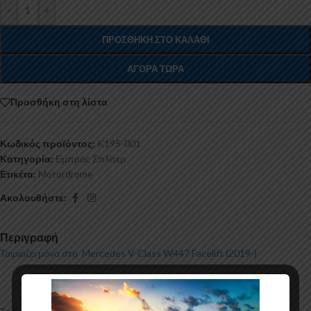
-
+
ΠΡΟΣΘΉΚΗ ΣΤΟ ΚΑΛΆΘΙ
ΑΓΟΡΆ ΤΏΡΑ
Προσθήκη στη λίστα
Κωδικός προϊόντος:
K195-001
Κατηγορία:
Εμπρός Σπλίτερ
Ετικέτα:
Motordrome
Ακολουθήστε:
Περιγραφή
Ταιριάζει μόνο στο Mercedes V-Class W447 Facelift (2019-)