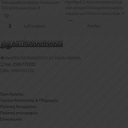
Hatchback 5-doors κατασκευάζεται
Πολυουρεθάνη υψηλής πιέσεως και
από σκληρή Πολυουρεθάνη υψηλής
ΟΧΙ από πολυεστέρα. Η
πιέσεως και ΟΧΙ από πολυεστέρα. Η
Πολυουρεθάνη είναι
LaPrealpina
Perflex
ΑΝΔΡΕΑ ΠΑΠΑΝΔΡΕΟΥ 20 ‘ΙΛΙΟΝ ΑΘΗΝΑ
Τηλ: 2105775322
Κιν: 6982551118
Όροι Χρήσης
Τρόποι Αποστολής & Πληρωμής
Πολιτική Απορρήτου
Πολιτική επιστροφών
Επικοινωνία