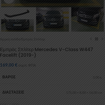
Αρχική σελίδα
/
Εμπρός Σπλίτερ
Εμπρός Σπλίτερ Mercedes V-Class W447
Facelift (2019-)
169,00
€
συμπ. ΦΠΑ
ΒΆΡΟΣ
3,00 κ.
ΔΙΑΣΤΆΣΕΙΣ
175,00 × 8,00 × 56,00 cm