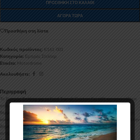
ΠΡΟΣΘΉΚΗ ΣΤΟ ΚΑΛΆΘΙ
ΑΓΟΡΆ ΤΏΡΑ
Προσθήκη στη λίστα
Κωδικός προϊόντος:
K161-001
Κατηγορία:
Εμπρός Σπλίτερ
Ετικέτα:
Motordrome
Ακολουθήστε:
Περιγραφή
Το Εμπρός Σπλίτερ για το Ford Transit Custom Facelift κατασκευάζεται
από ABS Πλαστικό υψηλής ποιότητας και αισθητικής σε μηχανές
θερμοδιαμόρφωσης τελευταίας τεχνολογίας έχοντας άψογη εφαρμογή
και εύκολη τοποθέτηση. Το υλικό πλαστικού που χρησιμοποιείται για την
δημιουργία προϊόντων έρχεται σε Μαύρο Γυαλιστερό χρώμα και με
αντιχαρακτική επιφάνεια. Συνοδεύεται από προστατευτική μεμβράνη
όπου αφαιρείται πριν την τοποθέτηση.