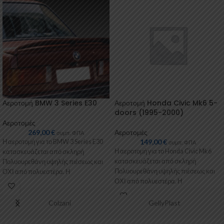
Αεροτομή BMW 3 Series E30
Αεροτομή Honda Civic Mk6 5-
doors (1995-2000)
Αεροτομές
269,00
€
Αεροτομές
συμπ. ΦΠΑ
149,00
€
Η αεροτομή για το BMW 3 Series E30
συμπ. ΦΠΑ
Η αεροτομή για το Honda Civic Mk6
κατασκευάζεται από σκληρή
κατασκευάζεται από σκληρή
Πολυουρεθάνη υψηλής πιέσεως και
Πολυουρεθάνη υψηλής πιέσεως και
ΟΧΙ από πολυεστέρα. Η
ΟΧΙ από πολυεστέρα. Η
Πολυουρεθάνη
Πολυουρεθάνη είναι
Colzani
GellyPlast