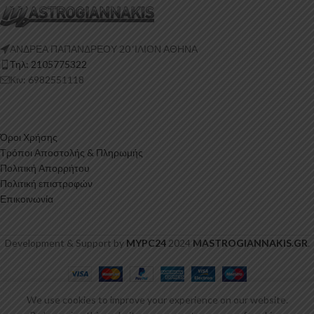
ΑΝΔΡΕΑ ΠΑΠΑΝΔΡΕΟΥ 20 ‘ΙΛΙΟΝ ΑΘΗΝΑ
Τηλ: 2105775322
Κιν: 6982551118
Όροι Χρήσης
Τρόποι Αποστολής & Πληρωμής
Πολιτική Απορρήτου
Πολιτική επιστροφών
Επικοινωνία
Development & Support by
MYPC24
2024
MASTROGIANNAKIS.GR
.
Εμπρός
Σπλίτερ
Ford
We use cookies to improve your experience on our website.
Transit
169,00
€
ΠΡΟΣΘΉΚΗ ΣΤΟ ΚΑ