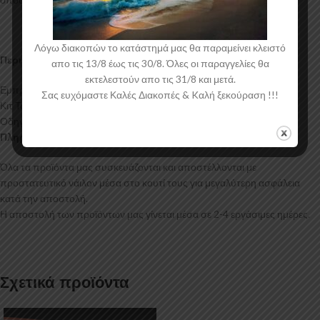
Λόγω διακοπών το κατάστημά μας θα παραμείνει κλειστό
Περιεχόμενα Συσκευασίας:
απο τις 13/8 έως τις 30/8. Όλες οι παραγγελίες θα
εκτελεστούν απο τις 31/8 και μετά.
Εμπρός Σπλίτερ Ford Transit Custom Mk1 Facelift
Σας ευχόμαστε Καλές Διακοπές & Kαλή ξεκούραση !!!
Κιτ Τοποθέτησης
Οδηγίες Τοποθέτησης
Πληροφορίες Αποστολής:
Όλα τα προϊόντα μας συσκευάζονται και αποστέλλονται με
προστατευτικό νάιλον μέσα στο κουτί τους για μεγαλύτερη ασφάλεια
κατά την αποστολή.
Η αποστολή των προϊόντων μας γίνεται μέσα σε 2-4 εργάσιμες ημέρες.
Σχετικά προϊόντα