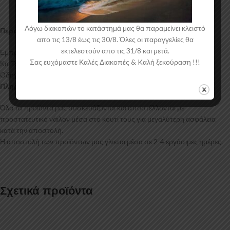
Λόγω διακοπών το κατάστημά μας θα παραμείνει κλειστό
Περιεχόμενα Συσκευασίας:
απο τις 13/8 έως τις 30/8. Όλες οι παραγγελίες θα
εκτελεστούν απο τις 31/8 και μετά.
Εμπρός Σπλίτερ Ford Fiesta Mk8
Σας ευχόμαστε Καλές Διακοπές & Kαλή ξεκούραση !!!
Κιτ Τοποθέτησης
Οδηγίες Τοποθέτησης
Πληροφορίες Αποστολής:
Όλα τα προϊόντα μας συσκευάζονται και αποστέλλονται με
προστατευτικό νάιλον μέσα στο κουτί τους για μεγαλύτερη ασφάλεια
κατά την αποστολή.
Η αποστολή των προϊόντων μας γίνεται μέσα σε 2-4 εργάσιμες ημέρες.
Σχετικά προϊόντα