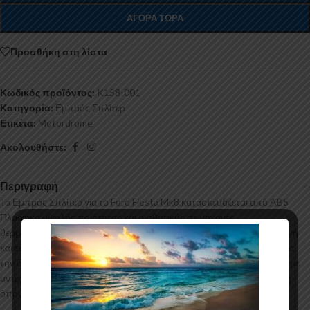
ΑΓΟΡΆ ΤΏΡΑ
Προσθήκη στη λίστα
Κωδικός προϊόντος:
K158-001
Κατηγορία:
Εμπρός Σπλίτερ
Ετικέτα:
Motordrome
Ακολουθήστε:
Περιγραφή
Το Εμπρός Σπλίτερ για το Ford Fiesta Mk8 κατασκευάζεται από ABS
Πλαστικό υψηλής ποιότητας και αισθητικής σε μηχανές
θερμοδιαμόρφωσης τελευταίας τεχνολογίας έχοντας άψογη εφαρμογή
και εύκολη τοποθέτηση. Το υλικό πλαστικού που χρησιmοποιείται για
την δημιουργία προϊόντων έρχεται σε Μαύρο Γυαλιστερό χρώμα και με
αντιχαρακτική επιφάνεια. Συνοδεύεται από προστατευτική μεμβράνη
όπου αφαιρείται πριν την τοποθέτηση.