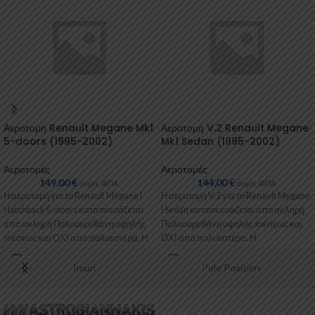
Αεροτομή Renault Megane Mk1
Αεροτομή V.2 Renault Megane
5-doors (1995-2002)
Mk1 Sedan (1995-2002)
Αεροτομές
Αεροτομές
149,00
€
144,00
€
συμπ. ΦΠΑ
συμπ. ΦΠΑ
Η αεροτομή για το Renault Megane I
Η αεροτομή V.2 για το Renault Megane
Hatchback 5-doors κατασκευάζεται
I Sedan κατασκευάζεται από σκληρή
από σκληρή Πολυουρεθάνη υψηλής
Πολυουρεθάνη υψηλής πιέσεως και
πιέσεως και ΟΧΙ από πολυεστέρα. Η
ΟΧΙ από πολυεστέρα. Η
Imuri
Pole Position