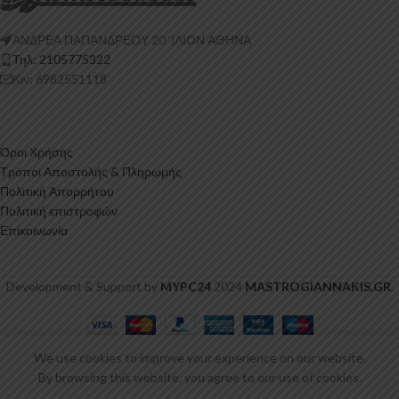
ΑΝΔΡΕΑ ΠΑΠΑΝΔΡΕΟΥ 20 ‘ΙΛΙΟΝ ΑΘΗΝΑ
Τηλ: 2105775322
Κιν: 6982551118
Όροι Χρήσης
Τρόποι Αποστολής & Πληρωμής
Πολιτική Απορρήτου
Πολιτική επιστροφών
Επικοινωνία
Development & Support by
MYPC24
2024
MASTROGIANNAKIS.GR
.
Εμπρός
Σπλίτερ
We use cookies to improve your experience on our website.
Ford
159,00
€
ΠΡΟΣΘΉΚΗ ΣΤΟ ΚΑ
By browsing this website, you agree to our use of cookies.
Fiesta
-
+
συμπ.