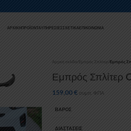
ΑΡΧΙΚΉ
ΠΡΟΪΌΝΤΑ
ΥΠΗΡΕΣΊΕΣ
ΣΧΕΤΙΚΆ
ΕΠΙΚΟΙΝΩΝΊΑ
Αρχική σελίδα
/
Εμπρός Σπλίτερ
/
Εμπρός Σπ
Εμπρός Σπλίτερ 
159,00
€
συμπ. ΦΠΑ
ΒΆΡΟΣ
ΔΙΑΣΤΆΣΕΙΣ