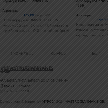
Αεροτομή BMW 3 Series E36
Αεροτομή Hyundai 
1999)
Αεροτομές
169,00
€
Αεροτομές
συμπ. ΦΠΑ
149,0
Η αεροτομή για το BMW 3 Series E36
Η αεροτομή για το H
κατασκευάζεται από σκληρή Πολυουρεθάνη
κατασκευάζεται από
υψηλής πιέσεως και ΟΧΙ από πολυεστέρα. Η
υψηλής πιέσεως και 
Πολυουρεθάνη
Πολυουρεθάνη είναι
Air Filters
GellyPlast
Imuri
ΑΝΔΡΕΑ ΠΑΠΑΝΔΡΕΟΥ 20 ‘ΙΛΙΟΝ ΑΘΗΝΑ
Τηλ: 2105775322
Κιν: 6982551118
Development & Support by
MYPC24
2024
MASTROGIANNAKIS.GR
.