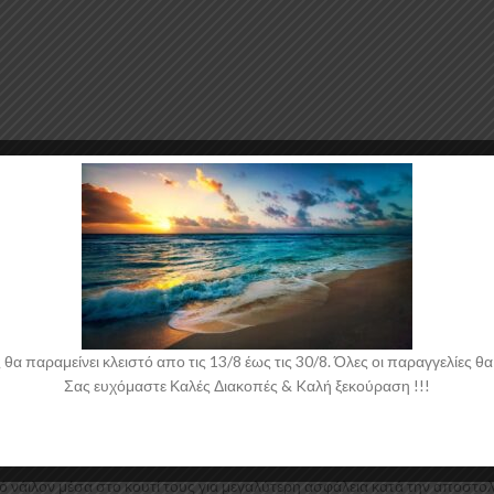
στικό υψηλής ποιότητας και αισθητικής σε μηχανές θερμοδιαμόρφωσης τ
μιουργία προϊόντων έρχεται σε Μαύρο Γυαλιστερό χρώμα και με αντιχαρα
 παραμείνει κλειστό απο τις 13/8 έως τις 30/8. Όλες οι παραγγελίες θα 
Σας ευχόμαστε Καλές Διακοπές & Kαλή ξεκούραση !!!
 νάιλον μέσα στο κουτί τους για μεγαλύτερη ασφάλεια κατά την αποστολ