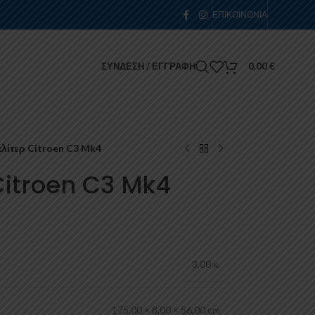
ΕΠΙΚΟΙΝΩΝΊΑ
ΣΎΝΔΕΣΗ / ΕΓΓΡΑΦΉ
0,00
€
λίτερ Citroen C3 Mk4
Citroen C3 Mk4
3,00 κ.
175,00 × 8,00 × 56,00 cm