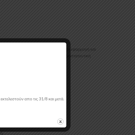
ελευταίας τεχνολογίας έχοντας άψογη εφαρμογή και
κτική επιφάνεια. Συνοδεύεται από προστατευτική
εκτελεστούν απο τις 31/8 και μετά.
ή.