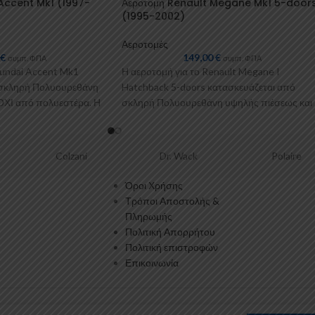
Accent Mk1 (1997-
Αεροτομή Renault Megane Mk1 5-door
(1995-2002)
Αεροτομές
0
€
149,00
€
συμπ. ΦΠΑ
συμπ. ΦΠΑ
yundai Accent Mk1
Η αεροτομή για το Renault Megane I
 σκληρή Πολυουρεθάνη
Hatchback 5-doors κατασκευάζεται από
ΟΧΙ από πολυεστέρα. Η
σκληρή Πολυουρεθάνη υψηλής πιέσεως και
ΟΧΙ από πολυεστέρα. Η
Colzani
Dr. Wack
Polaire
Όροι Χρήσης
Τρόποι Αποστολής &
Πληρωμής
Πολιτική Απορρήτου
Πολιτική επιστροφών
Επικοινωνία