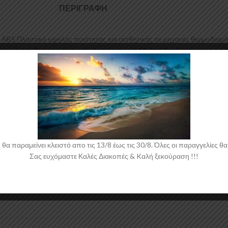
ΠΕΡΙΓΡΑΦΉ
 ABS Πλαστικό υψηλής ποιότητας και αισθητικής σε μηχανές θερμοδιαμ
αι για την δημιουργία προϊόντων έρχεται σε Μαύρο Γυαλιστερό χρώμα κα
 παραμείνει κλειστό απο τις 13/8 έως τις 30/8. Όλες οι παραγγελίες θα 
Σας ευχόμαστε Καλές Διακοπές & Kαλή ξεκούραση !!!
 νάιλον μέσα στο κουτί τους για μεγαλύτερη ασφάλεια κατά την αποστολ