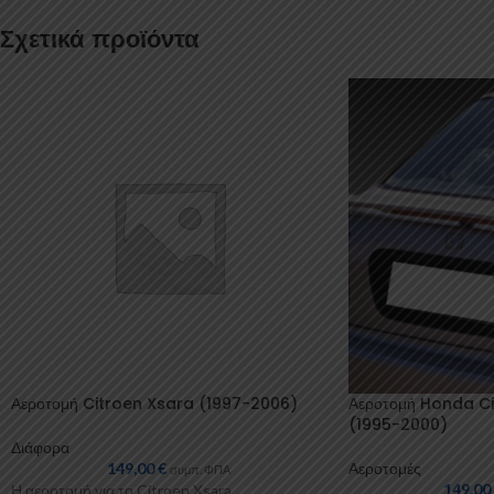
Σχετικά προϊόντα
Αεροτομή Citroen Xsara (1997-2006)
Αεροτομή Honda C
(1995-2000)
Διάφορα
149,00
€
Αεροτομές
συμπ. ΦΠΑ
149,0
Η αεροτομή για το Citroen Xsara