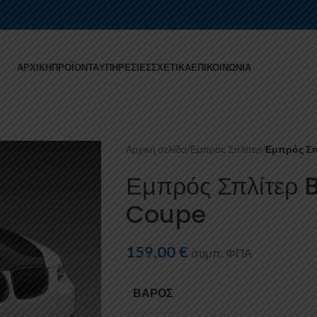
ΑΡΧΙΚΉ
ΠΡΟΪΌΝΤΑ
ΥΠΗΡΕΣΊΕΣ
ΣΧΕΤΙΚΆ
ΕΠΙΚΟΙΝΩΝΊΑ
Αρχική σελίδα
/
Εμπρός Σπλίτερ
/
Εμπρός Σπ
Εμπρός Σπλίτερ 
Coupe
159,00
€
συμπ. ΦΠΑ
ΒΆΡΟΣ