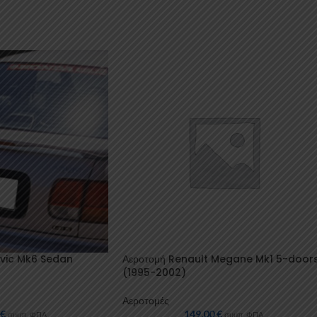
ivic Mk6 Sedan
Αεροτομή Renault Megane Mk1 5-door
(1995-2002)
Αεροτομές
0
€
149,00
€
συμπ. ΦΠΑ
συμπ. ΦΠΑ