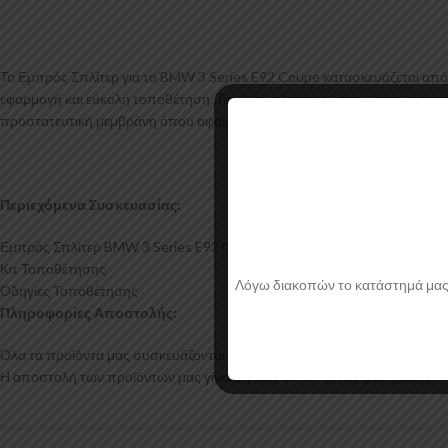
Το Εμπρός Σπλίτερ για το BMW 3 Series E92 Coupe κατασκευάζεται από
εφαρμογή και εύκολη τοποθέτηση. Το υλικό πλαστικού που χρησιμοποιείτ
προστατευτική μεμβράνη όπου αφαιρείται πριν την τοποθέτηση.
Περιεχόμενα Συσκευασίας:
Εμπρός Σπλίτερ BMW 3 Series E92 Coupe
Κιτ Τοποθέτησης
Λόγω διακοπών το κατάστημά μας θα
Οδηγίες Τοποθέτησης
Πληροφορίες Αποστολής:
Όλα τα προϊόντα μας συσκευάζονται και αποστέλλονται με προστατευτικό
Η αποστολή των προϊόντων μας γίνεται μέσα σε 2-4 εργάσιμες ημέρες.