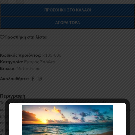
ΠΡΟΣΘΉΚΗ ΣΤΟ ΚΑΛΆΘΙ
ΑΓΟΡΆ ΤΏΡΑ
Προσθήκη στη λίστα
Κωδικός προϊόντος:
K135-006
Κατηγορία:
Εμπρός Σπόιλερ
Ετικέτα:
Motordrome
Ακολουθήστε:
Περιγραφή
Το Εμπρός Επιπρόσθετο Σπόιλερ για το Smart Fortwo 451
κατασκευάζεται από ABS Πλαστικό υψηλής ποιότητας και αισθητικής σε
μηχανές θερμοδιαμόρφωσης τελευταίας τεχνολογίας έχοντας άψογη
εφαρμογή και εύκολη τοποθέτηση. Το υλικό πλαστικού που
χρησιμοποιείται για την δημιουργία προϊόντων έρχεται σε Μαύρο