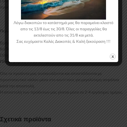
Γυαλιστερό χρώμα και με αντιχαρακτική επιφάνεια. Συνοδεύεται από
προστατευτική μεμβράνη όπου αφαιρείται πριν την τοποθέτηση.
Λόγω διακοπών το κατάστημά μας θα παραμείνει κλειστό
απο τις 13/8 έως τις 30/8. Όλες οι παραγγελίες θα
Περιεχόμενα Συσκευασίας:
εκτελεστούν απο τις 31/8 και μετά.
Σας ευχόμαστε Καλές Διακοπές & Kαλή ξεκούραση !!!
Εμπρός Επιπρόσθετο Σπόιλερ Smart Fortwo 451
Κιτ Τοποθέτησης
Οδηγίες Τοποθέτησης
Πληροφορίες Αποστολής:
Όλα τα προϊόντα μας συσκευάζονται και αποστέλλονται με
προστατευτικό νάιλον μέσα στο κουτί τους για μεγαλύτερη ασφάλεια
κατά την αποστολή.
Η αποστολή των προϊόντων μας γίνεται μέσα σε 2-4 εργάσιμες ημέρες.
Σχετικά προϊόντα