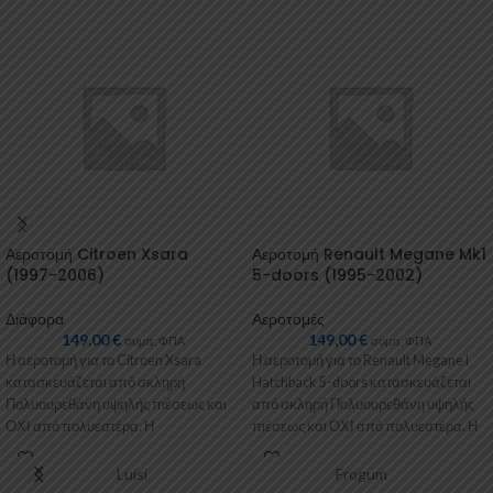
Αεροτομή Citroen Xsara
Αεροτομή Renault Megane Mk1
(1997-2006)
5-doors (1995-2002)
Διάφορα
Αεροτομές
149,00
€
149,00
€
συμπ. ΦΠΑ
συμπ. ΦΠΑ
Η αεροτομή για το Citroen Xsara
Η αεροτομή για το Renault Megane I
κατασκευάζεται από σκληρή
Hatchback 5-doors κατασκευάζεται
Πολυουρεθάνη υψηλής πιέσεως και
από σκληρή Πολυουρεθάνη υψηλής
ΟΧΙ από πολυεστέρα. Η
πιέσεως και ΟΧΙ από πολυεστέρα. Η
Πολυουρεθάνη είναι ένα
Luisi
Frogum