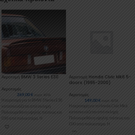
Αεροτομή BMW 3 Series E30
Αεροτομή Honda Civic Mk6 5-
doors (1995-2000)
Αεροτομές
269,00
€
Αεροτομές
συμπ. ΦΠΑ
149,00
€
Η αεροτομή για το BMW 3 Series E30
συμπ. ΦΠΑ
Η αεροτομή για το Honda Civic Mk6
κατασκευάζεται από σκληρή
κατασκευάζεται από σκληρή
Πολυουρεθάνη υψηλής πιέσεως και
Πολυουρεθάνη υψηλής πιέσεως και
ΟΧΙ από πολυεστέρα. Η
ΟΧΙ από πολυεστέρα. Η
Πολυουρεθάνη
Πολυουρεθάνη είναι