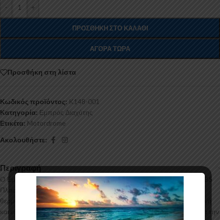
-
+
ΠΡΟΣΘΉΚΗ ΣΤΟ ΚΑΛΆΘΙ
ΑΓΟΡΆ ΤΏΡΑ
Προσθήκη στη λίστα
Κωδικός προϊόντος:
K148-001
Κατηγορία:
Εμπρός Διαχύτης
Ετικέτα:
Motordrome
Ακολουθήστε:
Περιγραφή
Ο Εμπρός Διαχύτης για το Kia Sportage Mk4 κατασκευάζεται από ABS
Πλαστικό υψηλής ποιότητας και αισθητικής σε μηχανές
θερμοδιαμόρφωσης τελευταίας τεχνολογίας έχοντας άψογη εφαρμογή
και εύκολη τοποθέτηση. Το υλικό πλαστικού που χρησμιοποιείται για την