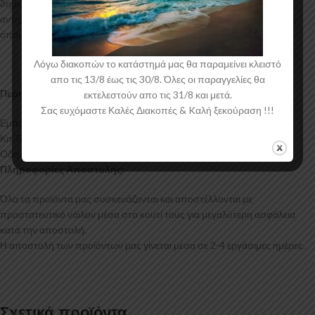
δημιουργία προϊόντων έρχεται σε Μαύρο Γυαλιστερό χρώμα και με
αντιχαρακτική επιφάνεια. Συνοδεύεται από προστατευτική μεμβράνη
όπου αφαιρείται πριν την τοποθέτηση.
Λόγω διακοπών το κατάστημά μας θα παραμείνει κλειστό
απο τις 13/8 έως τις 30/8. Όλες οι παραγγελίες θα
Περιεχόμενα Συσκευασίας:
εκτελεστούν απο τις 31/8 και μετά.
Σας ευχόμαστε Καλές Διακοπές & Kαλή ξεκούραση !!!
Εμπρός Διαχύτης Kia Sportage Mk4
Κιτ Τοποθέτησης
Οδηγίες Τοποθέτησης
Πληροφορίες Αποστολής:
Όλα τα προϊόντα μας συσκευάζονται και αποστέλλονται με
προστατευτικό νάιλον μέσα στο κουτί τους για μεγαλύτερη ασφάλεια
κατά την αποστολή.
Η αποστολή των προϊόντων μας γίνεται μέσα σε 2-4 εργάσιμες ημέρες.
Σχετικά προϊόντα