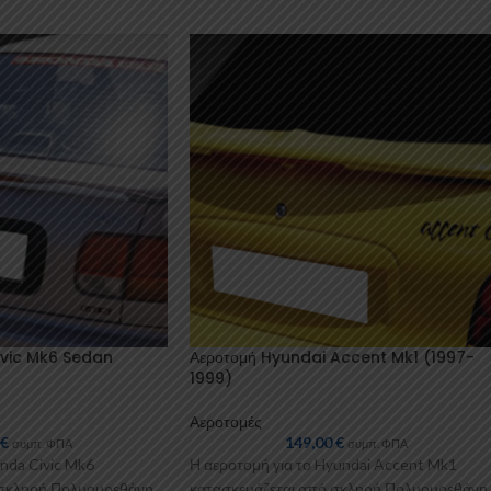
ivic Mk6 Sedan
Αεροτομή Hyundai Accent Mk1 (1997-
1999)
Αεροτομές
0
€
149,00
€
συμπ. ΦΠΑ
συμπ. ΦΠΑ
nda Civic Mk6
Η αεροτομή για το Hyundai Accent Mk1
 σκληρή Πολυουρεθάνη
κατασκευάζεται από σκληρή Πολυουρεθάνη