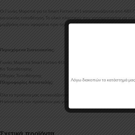
Οι Γωνίες Μαρσπιέ για το Smart Fortwo 451 κατασκευάζονται από ABS 
και εύκολη τοποθέτηση. Το υλικό πλαστικού που χρησιμοποιείται για τη
μεμβράνη όπου αφαιρείται πριν την τοποθέτηση.
Περιεχόμενα Συσκευασίας:
Γωνίες Μαρσπιέ Smart Fortwo 451
Κιτ Τοποθέτησης
Οδηγίες Τοποθέτησης
Λόγω διακοπών το κατάστημά μας θα
Πληροφορίες Αποστολής:
Όλα τα προϊόντα μας συσκευάζονται και αποστέλλονται με προστατευτικό
Η αποστολή των προϊόντων μας γίνεται μέσα σε 2-4 εργάσιμες ημέρες.
Σχετικά προϊόντα