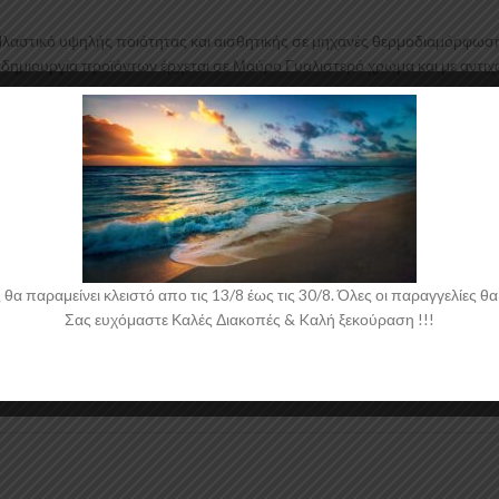
Πλαστικό υψηλής ποιότητας και αισθητικής σε μηχανές θερμοδιαμόρφωσ
ν δημιουργία προϊόντων έρχεται σε Μαύρο Γυαλιστερό χρώμα και με αντι
 παραμείνει κλειστό απο τις 13/8 έως τις 30/8. Όλες οι παραγγελίες θα 
Σας ευχόμαστε Καλές Διακοπές & Kαλή ξεκούραση !!!
 νάιλον μέσα στο κουτί τους για μεγαλύτερη ασφάλεια κατά την αποστολ