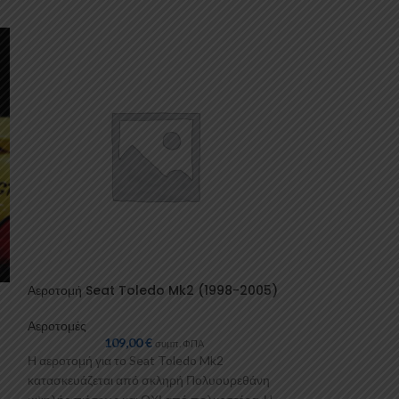
Αεροτομή Seat Toledo Mk2 (1998-2005)
Αεροτομή Οροφή
Αεροτομές
Αεροτομές
109,00
€
149
συμπ. ΦΠΑ
Η αεροτομή για το Seat Toledo Mk2
Η αεροτομή οροφή
κατασκευάζεται από σκληρή Πολυουρεθάνη
κατασκευάζεται 