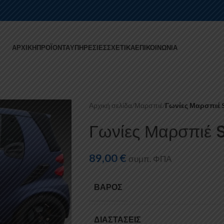
ΑΡΧΙΚΉ
ΠΡΟΪΌΝΤΑ
ΥΠΗΡΕΣΊΕΣ
ΣΧΕΤΙΚΆ
ΕΠΙΚΟΙΝΩΝΊΑ
Αρχική σελίδα
/
Μαρσπιέ
/
Γωνίες Μαρσπιέ 
Γωνίες Μαρσπιέ 
89,00
€
συμπ. ΦΠΑ
ΒΆΡΟΣ
ΔΙΑΣΤΆΣΕΙΣ