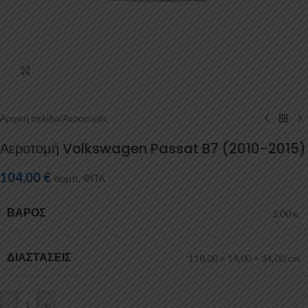
Κάντε κλικ για μεγέθυνση
Αρχική σελίδα
/
Αεροτομές
Αεροτομή Volkswagen Passat B7 (2010-2015)
104,00
€
συμπ. ΦΠΑ
ΒΆΡΟΣ
3,00 κ.
ΔΙΑΣΤΆΣΕΙΣ
118,00 × 14,00 × 34,00 cm
-
+