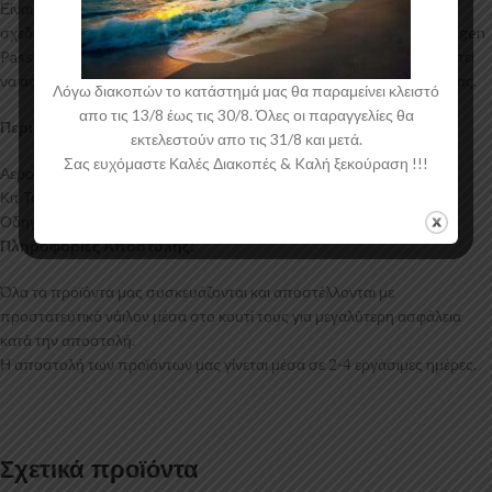
Είναι ελεγμένα για ανθεκτικότητα σε υψηλές θερμοκρασίες και έχουν
σχεδιαστεί με την καλύτερη λεπτομέρεια. Η αεροτομή για το Volkswagen
Passat B7 Facelift έρχεται στο χρώμα του υλικού. Το προϊόν θα πρέπει
να ασταρωθεί και στη συνέχεια να βαφτεί στο χρώμα της επιλογής σας.
Λόγω διακοπών το κατάστημά μας θα παραμείνει κλειστό
απο τις 13/8 έως τις 30/8. Όλες οι παραγγελίες θα
Περιεχόμενα Συσκευασίας:
εκτελεστούν απο τις 31/8 και μετά.
Σας ευχόμαστε Καλές Διακοπές & Kαλή ξεκούραση !!!
Αεροτομή Volkswagen Passat B7 Facelift
Κιτ Τοποθέτησης
Οδηγίες Τοποθέτησης
Πληροφορίες Αποστολής:
Όλα τα προϊόντα μας συσκευάζονται και αποστέλλονται με
προστατευτικό νάιλον μέσα στο κουτί τους για μεγαλύτερη ασφάλεια
κατά την αποστολή.
Η αποστολή των προϊόντων μας γίνεται μέσα σε 2-4 εργάσιμες ημέρες.
Σχετικά προϊόντα