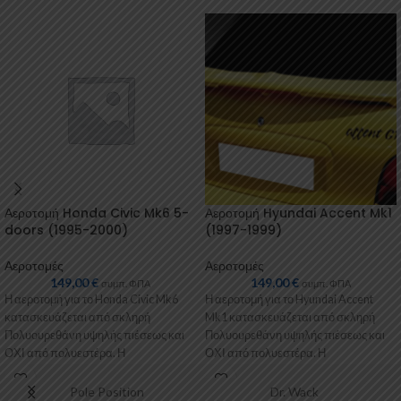
Αεροτομή Honda Civic Mk6 5-
Αεροτομή Hyundai Accent Mk1
doors (1995-2000)
(1997-1999)
Αεροτομές
Αεροτομές
149,00
€
149,00
€
συμπ. ΦΠΑ
συμπ. ΦΠΑ
Η αεροτομή για το Honda Civic Mk6
Η αεροτομή για το Hyundai Accent
κατασκευάζεται από σκληρή
Mk1 κατασκευάζεται από σκληρή
Πολυουρεθάνη υψηλής πιέσεως και
Πολυουρεθάνη υψηλής πιέσεως και
ΟΧΙ από πολυεστέρα. Η
ΟΧΙ από πολυεστέρα. Η
Πολυουρεθάνη είναι
Πολυουρεθάνη είναι
Pole Position
Dr. Wack