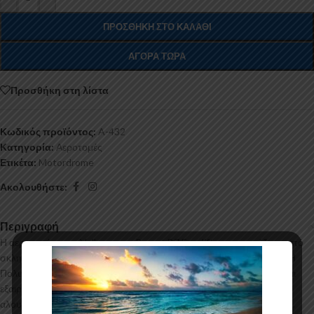
ΠΡΟΣΘΉΚΗ ΣΤΟ ΚΑΛΆΘΙ
ΑΓΟΡΆ ΤΏΡΑ
Προσθήκη στη λίστα
Κωδικός προϊόντος:
A-432
Κατηγορία:
Αεροτομές
Ετικέτα:
Motordrome
Ακολουθήστε:
Περιγραφή
Η αεροτομή για το Volkswagen Passat B7 Facelift κατασκευάζεται από
σκληρή Πολυουρεθάνη υψηλής πιέσεως και ΟΧΙ από πολυεστέρα. Η
Πολυουρεθάνη είναι ένα πιο ανθεκτικό και ακριβό υλικό με εύκολη και
εξαιρετική εφαρμογή. Όλες οι αεροτομές παράγονται σε καλούπια
αλουμινίου για αυξημένη ποιότητα και αντοχή στη μαζική παραγωγή.