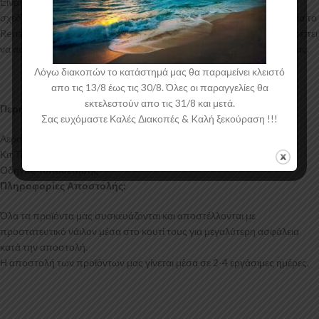
Είναι ελεγμένα για ανθεκτικότητα σε υψηλές θερμοκρασίες και έχουν
σχεδιαστεί με την καλύτερη λεπτομέρεια. Η επικαθήμενη αεροτομή για το
Renault Arkana Mk1 έρχεται στο χρώμα του υλικού. Το προϊόν θα πρέπει
να ασταρωθεί και στη συνέχεια να βαφτεί στο χρώμα της επιλογής σας.
Λόγω διακοπών το κατάστημά μας θα παραμείνει κλειστό
απο τις 13/8 έως τις 30/8. Όλες οι παραγγελίες θα
εκτελεστούν απο τις 31/8 και μετά.
Περιεχόμενα Συσκευασίας:
Σας ευχόμαστε Καλές Διακοπές & Kαλή ξεκούραση !!!
Αεροτομή Επικαθήμενη Renault Arkana Mk1
Κιτ Τοποθέτησης
Οδηγίες Τοποθέτησης
Πληροφορίες Αποστολής:
Όλα τα προϊόντα μας συσκευάζονται και αποστέλλονται με
προστατευτικό νάιλον μέσα στο κουτί τους για μεγαλύτερη ασφάλεια
κατά την αποστολή.
Η αποστολή των προϊόντων μας γίνεται μέσα σε 2-4 εργάσιμες ημέρες.