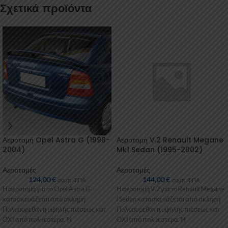
Σχετικά προϊόντα
Αεροτομή Opel Astra G (1998-
Αεροτομή V.2 Renault Megane
2004)
Mk1 Sedan (1995-2002)
Αεροτομές
Αεροτομές
124,00
€
144,00
€
συμπ. ΦΠΑ
συμπ. ΦΠΑ
Η αεροτομή για το Opel Astra G
Η αεροτομή V.2 για το Renault Megane
κατασκευάζεται από σκληρή
I Sedan κατασκευάζεται από σκληρή
Πολυουρεθάνη υψηλής πιέσεως και
Πολυουρεθάνη υψηλής πιέσεως και
ΟΧΙ από πολυεστέρα. Η
ΟΧΙ από πολυεστέρα. Η