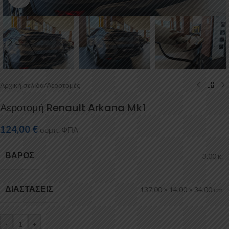
Αρχική σελίδα
/
Αεροτομές
Αεροτομή Renault Arkana Mk1
124,00
€
συμπ. ΦΠΑ
ΒΆΡΟΣ
3,00 κ.
ΔΙΑΣΤΆΣΕΙΣ
137,00 × 14,00 × 34,00 cm
-
+