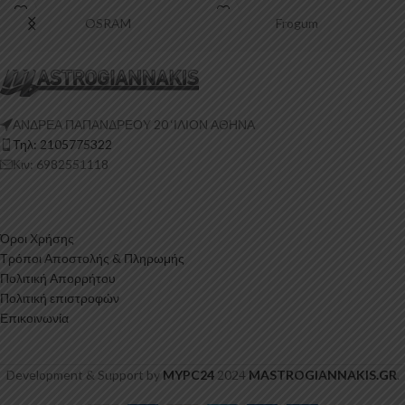
Πολυουρεθάνη είναι
OSRAM
Frogum
ΑΝΔΡΕΑ ΠΑΠΑΝΔΡΕΟΥ 20 ‘ΙΛΙΟΝ ΑΘΗΝΑ
Τηλ: 2105775322
Κιν: 6982551118
Όροι Χρήσης
Τρόποι Αποστολής & Πληρωμής
Πολιτική Απορρήτου
Πολιτική επιστροφών
Επικοινωνία
Development & Support by
MYPC24
2024
MASTROGIANNAKIS.GR
.