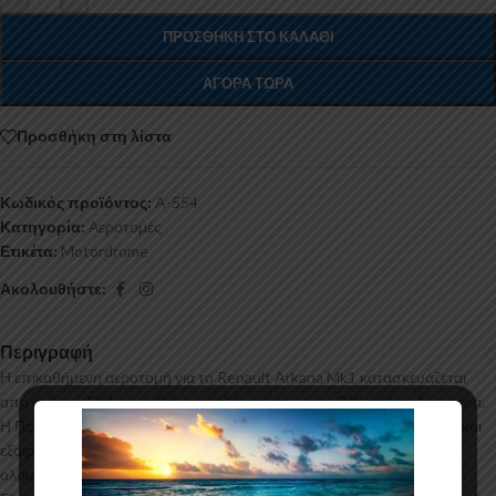
ΠΡΟΣΘΉΚΗ ΣΤΟ ΚΑΛΆΘΙ
ΑΓΟΡΆ ΤΏΡΑ
Προσθήκη στη λίστα
Κωδικός προϊόντος:
A-554
Κατηγορία:
Αεροτομές
Ετικέτα:
Motordrome
Ακολουθήστε:
Περιγραφή
Η επικαθήμενη αεροτομή για το Renault Arkana Mk1 κατασκευάζεται
από σκληρή Πολυουρεθάνη υψηλής πιέσεως και ΟΧΙ από πολυεστέρα.
Η Πολυουρεθάνη είναι ένα πιο ανθεκτικό και ακριβό υλικό με εύκολη και
εξαιρετική εφαρμογή. Όλες οι αεροτομές παράγονται σε καλούπια
αλουμινίου για αυξημένη ποιότητα και αντοχή στη μαζική παραγωγή.