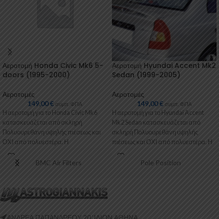
Αεροτομή Honda Civic Mk6 5-
Αεροτομή Hyundai Accent Mk2
doors (1995-2000)
Sedan (1999-2005)
Αεροτομές
Αεροτομές
149,00
€
149,00
€
συμπ. ΦΠΑ
συμπ. ΦΠΑ
Η αεροτομή για το Honda Civic Mk6
Η αεροτομή για το Hyundai Accent
κατασκευάζεται από σκληρή
Mk2 Sedan κατασκευάζεται από
Πολυουρεθάνη υψηλής πιέσεως και
σκληρή Πολυουρεθάνη υψηλής
ΟΧΙ από πολυεστέρα. Η
πιέσεως και ΟΧΙ από πολυεστέρα. Η
Πολυουρεθάνη είναι
Πολυουρεθάνη
BMC Air Filters
Pole Position
ΑΝΔΡΕΑ ΠΑΠΑΝΔΡΕΟΥ 20 ‘ΙΛΙΟΝ ΑΘΗΝΑ