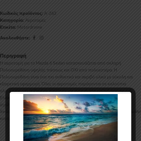
Κωδικός προϊόντος:
A-263
Κατηγορία:
Αεροτομές
Ετικέτα:
Motordrome
Ακολουθήστε:
Περιγραφή
Η αεροτομή για το Mazda 6 Sedan κατασκευάζεται από σκληρή
Πολυουρεθάνη υψηλής πιέσεως και ΟΧΙ από πολυεστέρα. Η
Πολυουρεθάνη είναι ένα πιο ανθεκτικό και ακριβό υλικό με εύκολη και
εξαιρετική εφαρμογή. Όλες οι αεροτομές παράγονται σε καλούπια
αλουμινίου για αυξημένη ποιότητα και αντοχή στη μαζική παραγωγή.
Είναι ελεγμένα για ανθεκτικότητα σε υψηλές θερμοκρασίες και έχουν
σχεδιαστεί με την καλύτερη λεπτομέρεια. Η αεροτομή για το Mazda 6
Sedan έρχεται στο χρώμα του υλικού. Το προϊόν θα πρέπει να ασταρωθεί
και στη συνέχεια να βαφτεί στο χρώμα της επιλογής σας.