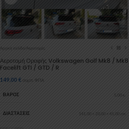
Αρχική σελίδα
/
Αεροτομές
Αεροτομή Οροφής Volkswagen Golf Mk8 / Mk8
Facelift GTI / GTD / R
149,00
€
συμπ. ΦΠΑ
ΒΆΡΟΣ
5,00 κ.
ΔΙΑΣΤΆΣΕΙΣ
141,00 × 20,00 × 45,00 cm