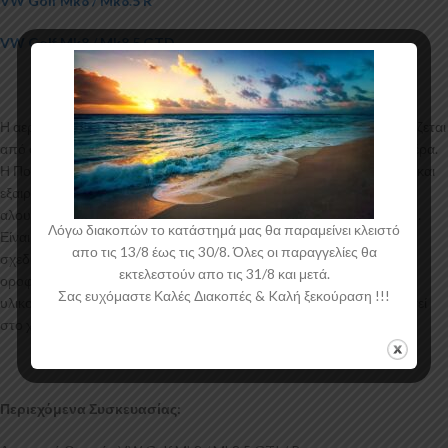
VW Golf Mk8 / Mk8.5 R
VW Golf Mk8 / Mk8.5 GTD
Η αεροτομή οροφής για το VW Golf Mk8 / Mk8.5 GTI / R κατασκευάζεται
από σκληρή Πολυουρεθάνη υψηλής πιέσεως και ΟΧΙ από πολυεστέρα.
Η Πολυουρεθάνη είναι ένα πιο ανθεκτικό και ακριβό υλικό με εύκολη και
εξαιρετική εφαρμογή. Όλες οι αεροτομές παράγονται σε καλούπια
αλουμινίου για αυξημένη ποιότητα και αντοχή στη μαζική παραγωγή.
Λόγω διακοπών το κατάστημά μας θα παραμείνει κλειστό
Είναι ελεγμένα για ανθεκτικότητα σε υψηλές θερμοκρασίες και έχουν
απο τις 13/8 έως τις 30/8. Όλες οι παραγγελίες θα
σχεδιαστεί με την καλύτερη λεπτομέρεια. Η επιπρόσθετη αεροτομή
εκτελεστούν απο τις 31/8 και μετά.
οροφής για το VW Golf Mk8 / Mk8.5 GTI / R έρχεται στο χρώμα του
Σας ευχόμαστε Καλές Διακοπές & Kαλή ξεκούραση !!!
υλικού. Το προϊόν θα πρέπει να ασταρωθεί και στη συνέχεια να βαφτεί
στο χρώμα της επιλογής σας.
Περιεχόμενα Συσκευασίας: