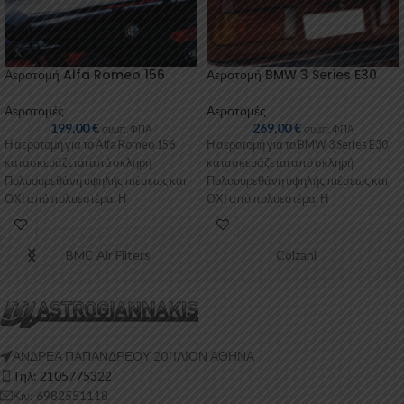
Αεροτομή Alfa Romeo 156
Αεροτομή BMW 3 Series E30
Αεροτομές
Αεροτομές
199,00
€
269,00
€
συμπ. ΦΠΑ
συμπ. ΦΠΑ
Η αεροτομή για το Alfa Romeo 156
Η αεροτομή για το BMW 3 Series E30
κατασκευάζεται από σκληρή
κατασκευάζεται από σκληρή
Πολυουρεθάνη υψηλής πιέσεως και
Πολυουρεθάνη υψηλής πιέσεως και
ΟΧΙ από πολυεστέρα. Η
ΟΧΙ από πολυεστέρα. Η
Πολυουρεθάνη είναι
Πολυουρεθάνη
BMC Air Filters
Colzani
ΑΝΔΡΕΑ ΠΑΠΑΝΔΡΕΟΥ 20 ‘ΙΛΙΟΝ ΑΘΗΝΑ
Τηλ: 2105775322
Κιν: 6982551118