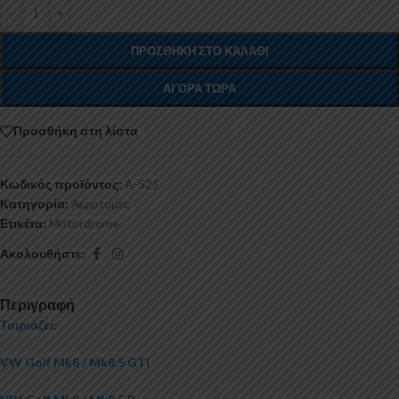
-
+
ΠΡΟΣΘΉΚΗ ΣΤΟ ΚΑΛΆΘΙ
ΑΓΟΡΆ ΤΏΡΑ
Προσθήκη στη λίστα
Κωδικός προϊόντος:
A-525
Κατηγορία:
Αεροτομές
Ετικέτα:
Motordrome
Ακολουθήστε:
Περιγραφή
Ταιριάζει:
VW Golf Mk8 / Mk8.5 GTI