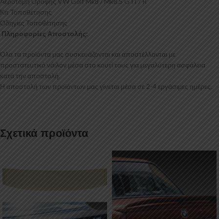
Αεροτομή Οροφής VW Golf Mk8 / Mk8.5 GTI / R
Κιτ Τοποθέτησης
Οδηγίες Τοποθέτησης
Πληροφορίες Αποστολής:
Όλα τα προϊόντα μας συσκευάζονται και αποστέλλονται με
προστατευτικό νάιλον μέσα στο κουτί τους για μεγαλύτερη ασφάλεια
κατά την αποστολή.
Η αποστολή των προϊόντων μας γίνεται μέσα σε 2-4 εργάσιμες ημέρες.
Σχετικά προϊόντα