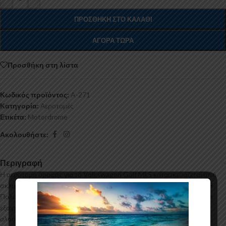
ΠΡΟΣΘΉΚΗ ΣΤΟ ΚΑΛΆΘΙ
ΑΓΟΡΆ ΤΏΡΑ
Προσθήκη στη λίστα
Κωδικός προϊόντος:
A-271
Κατηγορία:
Αεροτομές
Ετικέτα:
Motordrome
Ακολουθήστε:
Περιγραφή
Η αεροτομή οροφής για το Volkswagen Golf Mk5 κατασκευάζεται από
σκληρή Πολυουρεθάνη υψηλής πιέσεως και ΟΧΙ από πολυεστέρα. Η
Πολυουρεθάνη είναι ένα πιο ανθεκτικό και ακριβό υλικό με εύκολη και
εξαιρετική εφαρμογή. Όλες οι αεροτομές παράγονται σε καλούπια
αλουμινίου για αυξημένη ποιότητα και αντοχή στη μαζική παραγωγή.