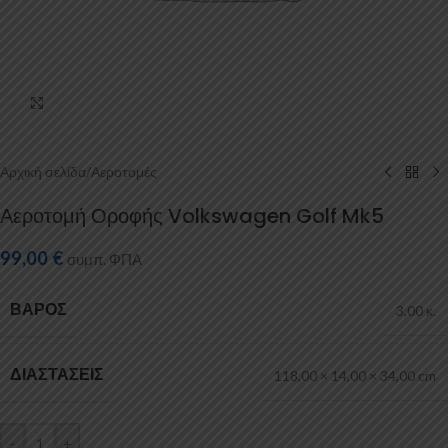
Κάντε κλικ για μεγέθυνση
Αρχική σελίδα
/
Αεροτομές
Αεροτομή Οροφής Volkswagen Golf Mk5
99,00
€
συμπ. ΦΠΑ
ΒΆΡΟΣ
3,00 κ.
ΔΙΑΣΤΆΣΕΙΣ
118,00 × 14,00 × 34,00 cm
-
+