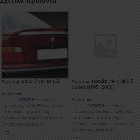
Σχετικά προϊόντα
Αεροτομή BMW 3 Series E36
Αεροτομή Honda Civic Mk6 5-
doors (1995-2000)
Αεροτομές
169,00
€
Αεροτομές
συμπ. ΦΠΑ
149,00
€
Η αεροτομή για το BMW 3 Series E36
συμπ. ΦΠΑ
Η αεροτομή για το Honda Civic Mk6
κατασκευάζεται από σκληρή
κατασκευάζεται από σκληρή
Πολυουρεθάνη υψηλής πιέσεως και
Πολυουρεθάνη υψηλής πιέσεως και
ΟΧΙ από πολυεστέρα. Η
ΟΧΙ από πολυεστέρα. Η
Πολυουρεθάνη
Πολυουρεθάνη είναι