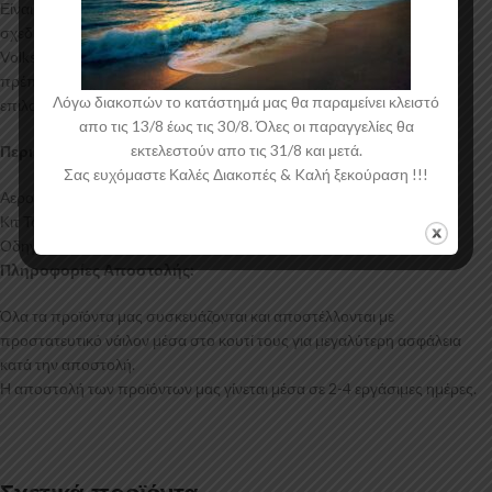
Είναι ελεγμένα για ανθεκτικότητα σε υψηλές θερμοκρασίες και έχουν
σχεδιαστεί με την καλύτερη λεπτομέρεια. Η αεροτομή οροφής για το
Volkswagen Golf Mk5 έρχεται στο χρώμα του υλικού. Το προϊόν θα
πρέπει να ασταρωθεί και στη συνέχεια να βαφτεί στο χρώμα της
Λόγω διακοπών το κατάστημά μας θα παραμείνει κλειστό
επιλογής σας.
απο τις 13/8 έως τις 30/8. Όλες οι παραγγελίες θα
εκτελεστούν απο τις 31/8 και μετά.
Περιεχόμενα Συσκευασίας:
Σας ευχόμαστε Καλές Διακοπές & Kαλή ξεκούραση !!!
Αεροτομή Οροφής Volkswagen Golf Mk5
Κιτ Τοποθέτησης
Οδηγίες Τοποθέτησης
Πληροφορίες Αποστολής:
Όλα τα προϊόντα μας συσκευάζονται και αποστέλλονται με
προστατευτικό νάιλον μέσα στο κουτί τους για μεγαλύτερη ασφάλεια
κατά την αποστολή.
Η αποστολή των προϊόντων μας γίνεται μέσα σε 2-4 εργάσιμες ημέρες.