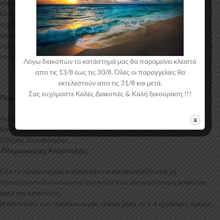
αλουμινίου για αυξημένη ποιότητα και αντοχή στη μαζική παραγωγή.
Είναι ελεγμένα για ανθεκτικότητα σε υψηλές θερμοκρασίες και έχουν
σχεδιαστεί με την καλύτερη λεπτομέρεια. Η επιπρόσθετη αεροτομή
οροφής για το Volkswagen ID. Buzz έρχεται στο χρώμα του υλικού. Το
προϊόν θα πρέπει να ασταρωθεί και στη συνέχεια να βαφτεί στο χρώμα
της επιλογής σας.
Λόγω διακοπών το κατάστημά μας θα παραμείνει κλειστό
απο τις 13/8 έως τις 30/8. Όλες οι παραγγελίες θα
εκτελεστούν απο τις 31/8 και μετά.
Σας ευχόμαστε Καλές Διακοπές & Kαλή ξεκούραση !!!
Περιεχόμενα Συσκευασίας:
Αεροτομή Οροφής Volkswagen ID. Buzz
Κιτ Τοποθέτησης
Οδηγίες Τοποθέτησης
Πληροφορίες Αποστολής:
Όλα τα προϊόντα μας συσκευάζονται και αποστέλλονται με
προστατευτικό νάιλον μέσα στο κουτί τους για μεγαλύτερη ασφάλεια
κατά την αποστολή.
Η αποστολή των προϊόντων μας γίνεται μέσα σε 2-4 εργάσιμες ημέρες.