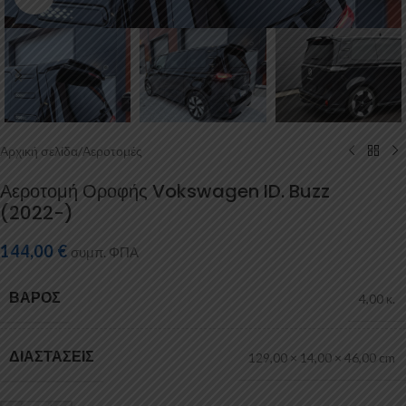
Αρχική σελίδα
/
Αεροτομές
Αεροτομή Οροφής Vokswagen ID. Buzz
(2022-)
144,00
€
συμπ. ΦΠΑ
ΒΆΡΟΣ
4,00 κ.
ΔΙΑΣΤΆΣΕΙΣ
129,00 × 14,00 × 46,00 cm