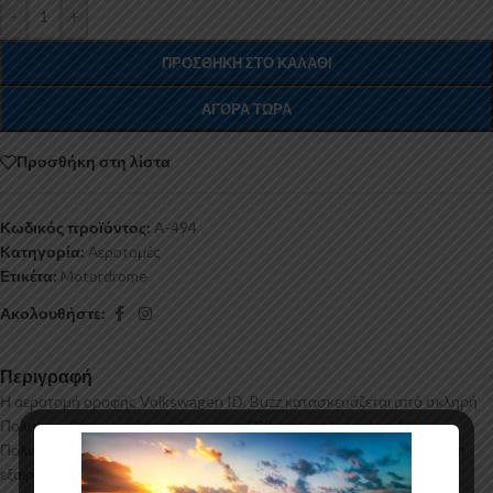
-
+
ΠΡΟΣΘΉΚΗ ΣΤΟ ΚΑΛΆΘΙ
ΑΓΟΡΆ ΤΏΡΑ
Προσθήκη στη λίστα
Κωδικός προϊόντος:
A-494
Κατηγορία:
Αεροτομές
Ετικέτα:
Motordrome
Ακολουθήστε:
Περιγραφή
Η αεροτομή οροφής Volkswagen ID. Buzz κατασκευάζεται από σκληρή
Πολυουρεθάνη υψηλής πιέσεως και ΟΧΙ από πολυεστέρα. Η
Πολυουρεθάνη είναι ένα πιο ανθεκτικό και ακριβό υλικό με εύκολη και
εξαιρετική εφαρμογή. Όλες οι αεροτομές παράγονται σε καλούπια