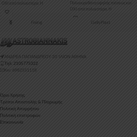
Πολυουρεθάνη υψηλής πιέσεως και
ΟΧΙ από πολυεστέρα. Η
ΟΧΙ από πολυεστέρα. Η
Πολυουρεθάνη
Πολυουρεθάνη είναι
Fixing
GellyPlast
ΑΝΔΡΕΑ ΠΑΠΑΝΔΡΕΟΥ 20 ‘ΙΛΙΟΝ ΑΘΗΝΑ
Τηλ: 2105775322
Κιν: 6982551118
Όροι Χρήσης
Τρόποι Αποστολής & Πληρωμής
Πολιτική Απορρήτου
Πολιτική επιστροφών
Επικοινωνία