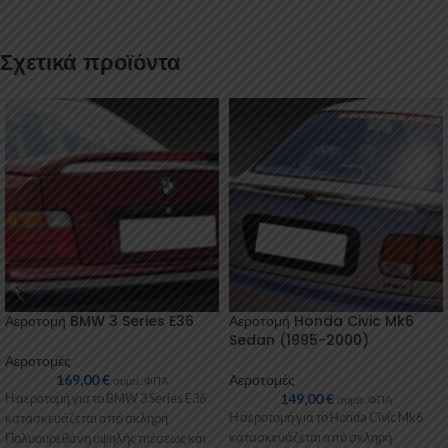
Σχετικά προϊόντα
Αεροτομή BMW 3 Series E36
Αεροτομή Honda Civic Mk6
Sedan (1995-2000)
Αεροτομές
169,00
€
Αεροτομές
συμπ. ΦΠΑ
149,00
€
Η αεροτομή για το BMW 3 Series E36
συμπ. ΦΠΑ
Η αεροτομή για το Honda Civic Mk6
κατασκευάζεται από σκληρή
κατασκευάζεται από σκληρή
Πολυουρεθάνη υψηλής πιέσεως και