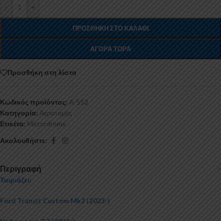
-
+
ΠΡΟΣΘΉΚΗ ΣΤΟ ΚΑΛΆΘΙ
ΑΓΟΡΆ ΤΏΡΑ
Προσθήκη στη λίστα
Κωδικός προϊόντος:
A-552
Κατηγορία:
Αεροτομές
Ετικέτα:
Motordrome
Ακολουθήστε:
Περιγραφή
Ταιριάζει:
Ford Transit Custom Mk2 (2023-)