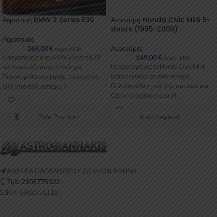
Αεροτομή BMW 3 Series E30
Αεροτομή Honda Civic Mk6 5-
doors (1995-2000)
Αεροτομές
269,00
€
Αεροτομές
συμπ. ΦΠΑ
149,00
€
Η αεροτομή για το BMW 3 Series E30
συμπ. ΦΠΑ
Η αεροτομή για το Honda Civic Mk6
κατασκευάζεται από σκληρή
κατασκευάζεται από σκληρή
Πολυουρεθάνη υψηλής πιέσεως και
Πολυουρεθάνη υψηλής πιέσεως και
ΟΧΙ από πολυεστέρα. Η
ΟΧΙ από πολυεστέρα. Η
Πολυουρεθάνη
Πολυουρεθάνη είναι
Pole Position
Auto Legend
ΑΝΔΡΕΑ ΠΑΠΑΝΔΡΕΟΥ 20 ‘ΙΛΙΟΝ ΑΘΗΝΑ
Τηλ: 2105775322
Κιν: 6982551118