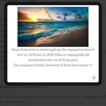
Volkswagen T7 (2024-)
Η διπλή αεροτομή οροφής V.3 για το Ford Transit Custom Mk2
/ Volkswagen T7 κατασκευάζεται από σκληρή Πολυουρεθάνη υψηλής
πιέσεως και ΟΧΙ από πολυεστέρα. Η Πολυουρεθάνη είναι ένα πιο
ανθεκτικό και ακριβό υλικό με εύκολη και εξαιρετική εφαρμογή. Όλες οι
αεροτομές παράγονται σε καλούπια αλουμινίου για αυξημένη ποιότητα
και αντοχή στη μαζική παραγωγή. Είναι ελεγμένα για ανθεκτικότητα σε
Λόγω διακοπών το κατάστημά μας θα παραμείνει κλειστό
υψηλές θερμοκρασίες και έχουν σχεδιαστεί με την καλύτερη λεπτομέρεια.
απο τις 13/8 έως τις 30/8. Όλες οι παραγγελίες θα
Η διπλή αεροτομή οροφής V.3 για το Ford Transit Custom Mk2 /
εκτελεστούν απο τις 31/8 και μετά.
Volkswagen T7 έρχεται στο χρώμα του υλικού. Το προϊόν θα πρέπει να
Σας ευχόμαστε Καλές Διακοπές & Kαλή ξεκούραση !!!
ασταρωθεί και στη συνέχεια να βαφτεί στο χρώμα της επιλογής σας.
Περιεχόμενα Συσκευασίας:
Διπλή Αεροτομή Οροφής V.3 Ford Transit Custom Mk2 / Volkswagen T7
Κιτ Τοποθέτησης