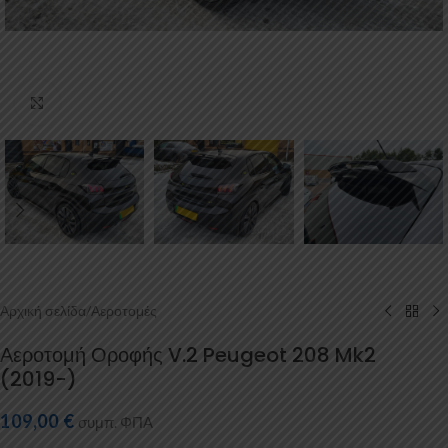
Κάντε κλικ για μεγέθυνση
Αρχική σελίδα
/
Αεροτομές
Αεροτομή Οροφής V.2 Peugeot 208 Mk2
(2019-)
109,00
€
συμπ. ΦΠΑ