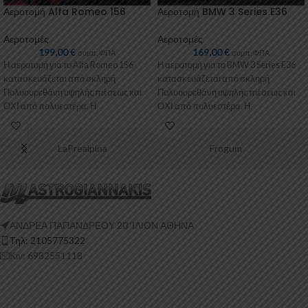
Αεροτομή Alfa Romeo 156
Αεροτομή BMW 3 Series E36
Αεροτομές
Αεροτομές
199,00
€
169,00
€
συμπ. ΦΠΑ
συμπ. ΦΠΑ
Η αεροτομή για το Alfa Romeo 156
Η αεροτομή για το BMW 3 Series E36
κατασκευάζεται από σκληρή
κατασκευάζεται από σκληρή
Πολυουρεθάνη υψηλής πιέσεως και
Πολυουρεθάνη υψηλής πιέσεως και
ΟΧΙ από πολυεστέρα. Η
ΟΧΙ από πολυεστέρα. Η
Πολυουρεθάνη είναι
Πολυουρεθάνη
LaPrealpina
Frogum
ΑΝΔΡΕΑ ΠΑΠΑΝΔΡΕΟΥ 20 ‘ΙΛΙΟΝ ΑΘΗΝΑ
Τηλ: 2105775322
Κιν: 6982551118