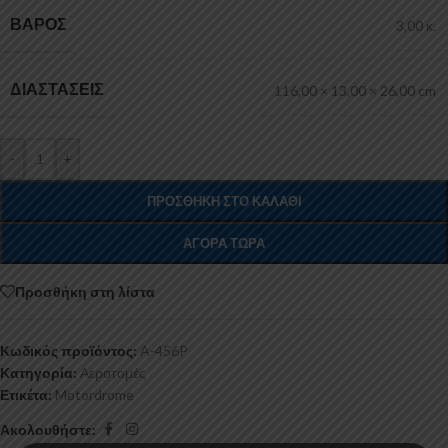
ΒΆΡΟΣ
3,00 κ.
ΔΙΑΣΤΆΣΕΙΣ
116,00 × 13,00 × 26,00 cm
-
+
ΠΡΟΣΘΉΚΗ ΣΤΟ ΚΑΛΆΘΙ
ΑΓΟΡΆ ΤΏΡΑ
Προσθήκη στη λίστα
Κωδικός προϊόντος:
A-456P
Κατηγορία:
Αεροτομές
Ετικέτα:
Motordrome
Ακολουθήστε: