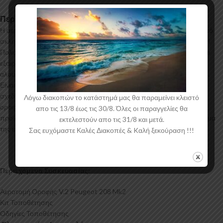
Περιγραφή
Η αεροτομή οροφής V.2 για το Peugeot 208 Mk2 κατασκευάζεται από
σκληρή Πολυουρεθάνη υψηλής πιέσεως και ΟΧΙ από πολυεστέρα. Η
Πολυουρεθάνη είναι ένα πιο ανθεκτικό και ακριβό υλικό με εύκολη και
εξαιρετική εφαρμογή. Όλες οι αεροτομές παράγονται σε καλούπια
αλουμινίου για αυξημένη ποιότητα και αντοχή στη μαζική παραγωγή.
Είναι ελεγμένα για ανθεκτικότητα σε υψηλές θερμοκρασίες και έχουν
σχεδιαστεί με την καλύτερη λεπτομέρεια. Η επιπρόσθετη αεροτομή
Λόγω διακοπών το κατάστημά μας θα παραμείνει κλειστό
οροφής για το Peugeot 208 Mk2 έρχεται στο χρώμα του υλικού. Το
απο τις 13/8 έως τις 30/8. Όλες οι παραγγελίες θα
προϊόν θα πρέπει να ασταρωθεί και στη συνέχεια να βαφτεί στο χρώμα
εκτελεστούν απο τις 31/8 και μετά.
της επιλογής σας.
Σας ευχόμαστε Καλές Διακοπές & Kαλή ξεκούραση !!!
Περιεχόμενα Συσκευασίας:
Αεροτομή Οροφής V.2 Peugeot 208 Mk2
Κιτ Τοποθέτησης
Οδηγίες Τοποθέτησης