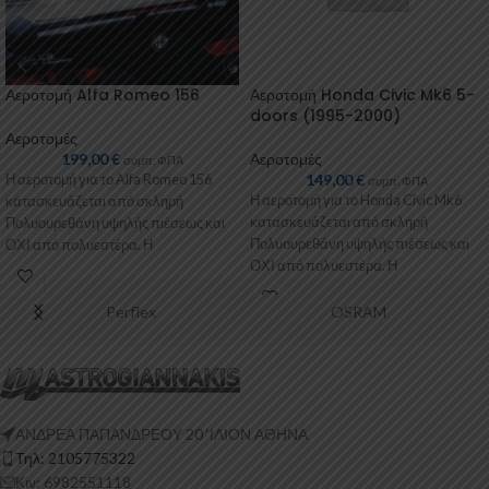
Αεροτομή Alfa Romeo 156
Αεροτομή Honda Civic Mk6 5-
doors (1995-2000)
Αεροτομές
199,00
€
Αεροτομές
συμπ. ΦΠΑ
149,00
€
Η αεροτομή για το Alfa Romeo 156
συμπ. ΦΠΑ
Η αεροτομή για το Honda Civic Mk6
κατασκευάζεται από σκληρή
κατασκευάζεται από σκληρή
Πολυουρεθάνη υψηλής πιέσεως και
Πολυουρεθάνη υψηλής πιέσεως και
ΟΧΙ από πολυεστέρα. Η
ΟΧΙ από πολυεστέρα. Η
Πολυουρεθάνη είναι
Πολυουρεθάνη είναι
Perflex
OSRAM
ΑΝΔΡΕΑ ΠΑΠΑΝΔΡΕΟΥ 20 ‘ΙΛΙΟΝ ΑΘΗΝΑ
Τηλ: 2105775322
Κιν: 6982551118