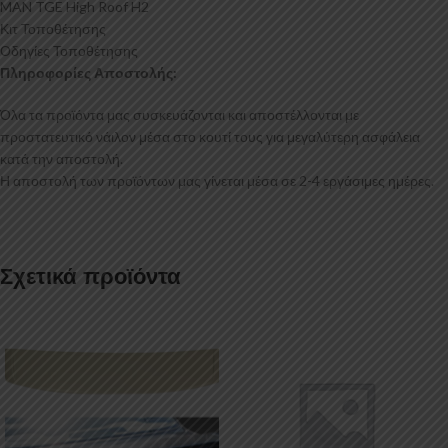
MAN TGE High Roof H2
Κιτ Τοποθέτησης
Οδηγίες Τοποθέτησης
Πληροφορίες Αποστολής:
Όλα τα προϊόντα μας συσκευάζονται και αποστέλλονται με
προστατευτικό νάιλον μέσα στο κουτί τους για μεγαλύτερη ασφάλεια
κατά την αποστολή.
Η αποστολή των προϊόντων μας γίνεται μέσα σε 2-4 εργάσιμες ημέρες.
Σχετικά προϊόντα