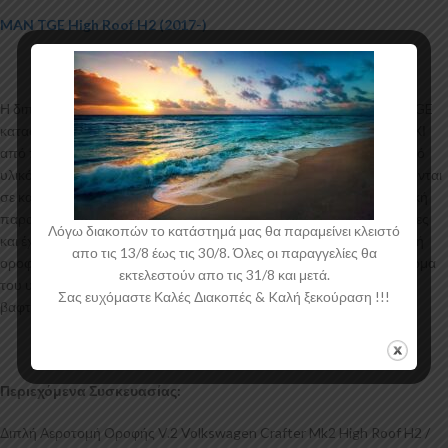
MAN TGE High Roof H2 (2017-)
Η διπλή αεροτομή οροφής για το Volkswagen Crafter Mk2 / MAN TGE
κατασκευάζεται από σκληρή Πολυουρεθάνη υψηλής πιέσεως και ΟΧΙ
από πολυεστέρα. Η Πολυουρεθάνη είναι ένα πιο ανθεκτικό και ακριβό
υλικό με εύκολη και εξαιρετική εφαρμογή. Όλες οι αεροτομές παράγονται
σε καλούπια αλουμινίου για αυξημένη ποιότητα και αντοχή στη μαζική
παραγωγή. Είναι ελεγμένα για ανθεκτικότητα σε υψηλές θερμοκρασίες
Λόγω διακοπών το κατάστημά μας θα παραμείνει κλειστό
και έχουν σχεδιαστεί με την καλύτερη λεπτομέρεια. Η διπλή αεροτομή
απο τις 13/8 έως τις 30/8. Όλες οι παραγγελίες θα
οροφής για το Volkswagen Crafter Mk2 / MAN TGE έρχεται στο χρώμα
εκτελεστούν απο τις 31/8 και μετά.
του υλικού. Το προϊόν θα πρέπει να ασταρωθεί και στη συνέχεια να
Σας ευχόμαστε Καλές Διακοπές & Kαλή ξεκούραση !!!
βαφτεί στο χρώμα της επιλογής σας.
Περιεχόμενα Συσκευασίας:
Διπλή Αεροτομή Οροφής V.2 Volkswagen Crafter Mk2 High Roof H2 /