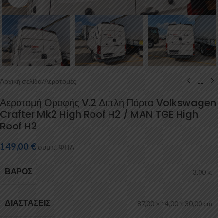
Αρχική σελίδα
/
Αεροτομές
Αεροτομή Οροφής V.2 Διπλή Πόρτα Volkswagen
Crafter Mk2 High Roof H2 / MAN TGE High
Roof H2
149,00
€
συμπ. ΦΠΑ
ΒΆΡΟΣ
3,00 κ.
ΔΙΑΣΤΆΣΕΙΣ
87,00 × 14,00 × 30,00 cm