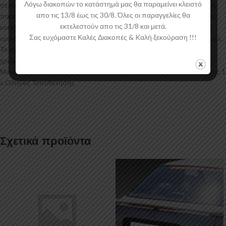
Λόγω διακοπών το κατάστημά μας θα παραμείνει κλειστό
σε καλούπια αλουμινίου για αυξημένη ποιότητα και αντοχή στη μαζική
απο τις 13/8 έως τις 30/8. Όλες οι παραγγελίες θα
παραγωγή. Είναι ελεγμένα για ανθεκτικότητα σε υψηλές θερμοκρασίες
εκτελεστούν απο τις 31/8 και μετά.
και έχουν σχεδιαστεί με την καλύτερη λεπτομέρεια. Η μονή αεροτομή
Σας ευχόμαστε Καλές Διακοπές & Kαλή ξεκούραση !!!
οροφής V.1 για το Ford Tourneo Custom έρχεται στο χρώμα του υλικού.
Το προϊόν θα πρέπει να ασταρωθεί και στη συνέχεια να βαφτεί στο
χρώμα της επιλογής σας. Περιεχόμενα Συσκευασίας: 1 x Un-primed
Μονή Αεροτομή Οροφής V.1 Ford Tourneo Custom x Κιτ Τοποθέτησης 1
x Οδηγίες Τοποθέτησης
Σχετικά προϊόντα