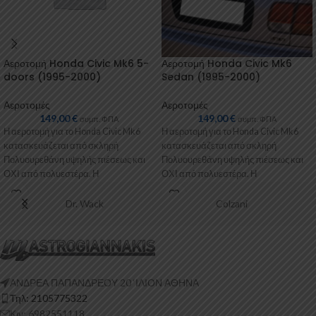
Αεροτομή Honda Civic Mk6 5-
Αεροτομή Honda Civic Mk6
doors (1995-2000)
Sedan (1995-2000)
Αεροτομές
Αεροτομές
149,00
€
149,00
€
συμπ. ΦΠΑ
συμπ. ΦΠΑ
Η αεροτομή για το Honda Civic Mk6
Η αεροτομή για το Honda Civic Mk6
κατασκευάζεται από σκληρή
κατασκευάζεται από σκληρή
Πολυουρεθάνη υψηλής πιέσεως και
Πολυουρεθάνη υψηλής πιέσεως και
ΟΧΙ από πολυεστέρα. Η
ΟΧΙ από πολυεστέρα. Η
Πολυουρεθάνη είναι
Πολυουρεθάνη είναι
Dr. Wack
Colzani
ΑΝΔΡΕΑ ΠΑΠΑΝΔΡΕΟΥ 20 ‘ΙΛΙΟΝ ΑΘΗΝΑ
Τηλ: 2105775322
Κιν: 6982551118