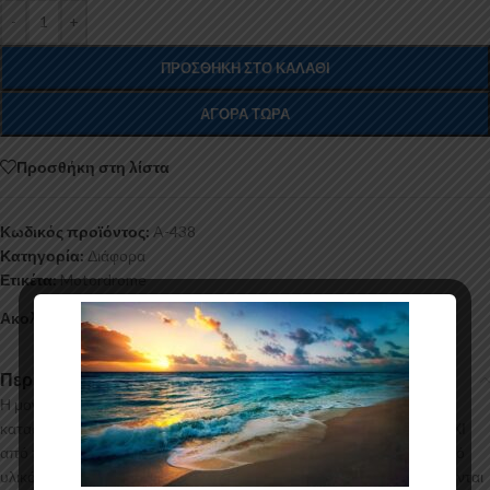
-
+
ΠΡΟΣΘΉΚΗ ΣΤΟ ΚΑΛΆΘΙ
ΑΓΟΡΆ ΤΏΡΑ
Προσθήκη στη λίστα
Κωδικός προϊόντος:
A-438
Κατηγορία:
Διάφορα
Ετικέτα:
Motordrome
Ακολουθήστε:
Περιγραφή
Η μονή αεροτομή οροφής V.1 για το Ford Tourneo Custom
κατασκευάζεται από σκληρή Πολυουρεθάνη υψηλής πιέσεως και ΟΧΙ
από πολυεστέρα. Η Πολυουρεθάνη είναι ένα πιο ανθεκτικό και ακριβό
υλικό με εύκολη και εξαιρετική εφαρμογή. Όλες οι αεροτομές παράγονται