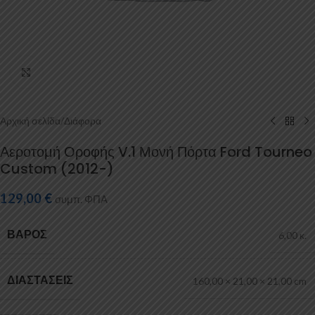
Κάντε κλικ για μεγέθυνση
Αρχική σελίδα
/
Διάφορα
Αεροτομή Οροφής V.1 Μονή Πόρτα Ford Tourneo
Custom (2012-)
129,00
€
συμπ. ΦΠΑ
ΒΆΡΟΣ
6,00 κ.
ΔΙΑΣΤΆΣΕΙΣ
160,00 × 21,00 × 21,00 cm