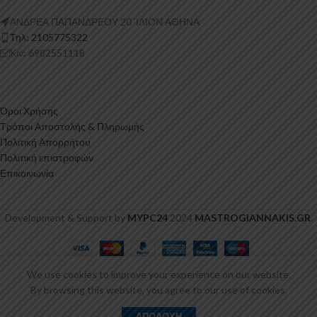
ΑΝΔΡΕΑ ΠΑΠΑΝΔΡΕΟΥ 20 ‘ΙΛΙΟΝ ΑΘΗΝΑ
Τηλ: 2105775322
Κιν: 6982551118
Όροι Χρήσης
Τρόποι Αποστολής & Πληρωμής
Πολιτική Απορρήτου
Πολιτική επιστροφών
Επικοινωνία
Development & Support by
MYPC24
2024
MASTROGIANNAKIS.GR
.
Αεροτομή
We use cookies to improve your experience on our website.
Οροφής
109,00
€
ΠΡΟΣΘΉΚΗ ΣΤΟ Κ
By browsing this website, you agree to our use of cookies.
Toyota
-
+
συμπ.
Yaris
τάστημα
ίστα επιθυμιών
Ο λογαριασμός μου
Καλάθι
ΑΓΟΡΆ ΤΏΡΑ
ΑΠΟΔΟΧΉ
ΦΠΑ