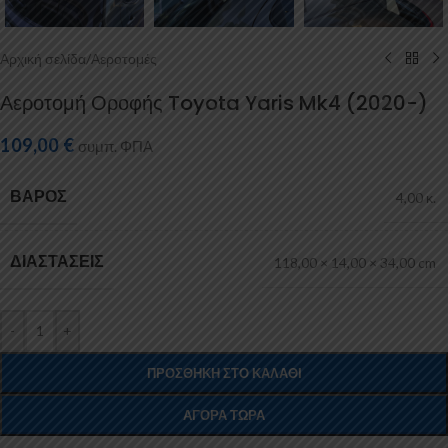
Αρχική σελίδα
/
Αεροτομές
Αεροτομή Οροφής Toyota Yaris Mk4 (2020-)
109,00
€
συμπ. ΦΠΑ
ΒΆΡΟΣ
4,00 κ.
ΔΙΑΣΤΆΣΕΙΣ
118,00 × 14,00 × 34,00 cm
-
+
ΠΡΟΣΘΉΚΗ ΣΤΟ ΚΑΛΆΘΙ
ΑΓΟΡΆ ΤΏΡΑ