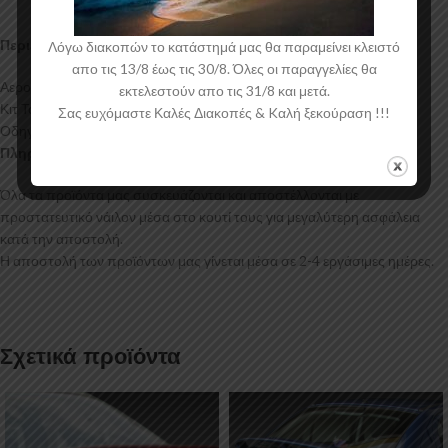
Περιεχόμενα Συσκευασίας:
Λόγω διακοπών το κατάστημά μας θα παραμείνει κλειστό
απο τις 13/8 έως τις 30/8. Όλες οι παραγγελίες θα
Αεροτομή Οροφής Toyota Yaris Mk4
εκτελεστούν απο τις 31/8 και μετά.
Κιτ Τοποθέτησης
Σας ευχόμαστε Καλές Διακοπές & Kαλή ξεκούραση !!!
Οδηγίες Τοποθέτησης
Πληροφορίες Αποστολής:
Όλα τα προϊόντα μας συσκευάζονται και αποστέλλονται με
προστατευτικό νάιλον μέσα στο κουτί τους για μεγαλύτερη ασφάλεια
κατά την αποστολή.
Η αποστολή των προϊόντων μας γίνεται μέσα σε 2-4 εργάσιμες ημέρες.
Σχετικά προϊόντα