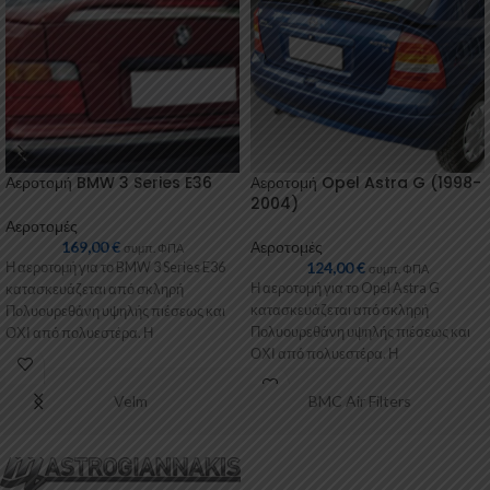
Αεροτομή BMW 3 Series E36
Αεροτομή Opel Astra G (1998-
2004)
Αεροτομές
169,00
€
Αεροτομές
συμπ. ΦΠΑ
124,00
€
Η αεροτομή για το BMW 3 Series E36
συμπ. ΦΠΑ
Η αεροτομή για το Opel Astra G
κατασκευάζεται από σκληρή
κατασκευάζεται από σκληρή
Πολυουρεθάνη υψηλής πιέσεως και
Πολυουρεθάνη υψηλής πιέσεως και
ΟΧΙ από πολυεστέρα. Η
ΟΧΙ από πολυεστέρα. Η
Πολυουρεθάνη
Πολυουρεθάνη είναι
Velm
BMC Air Filters