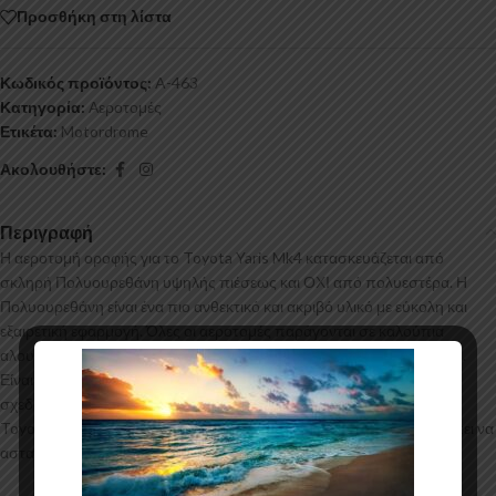
Προσθήκη στη λίστα
Κωδικός προϊόντος:
A-463
Κατηγορία:
Αεροτομές
Ετικέτα:
Motordrome
Ακολουθήστε:
Περιγραφή
Η αεροτομή οροφής για το Toyota Yaris Mk4 κατασκευάζεται από
σκληρή Πολυουρεθάνη υψηλής πιέσεως και ΟΧΙ από πολυεστέρα. Η
Πολυουρεθάνη είναι ένα πιο ανθεκτικό και ακριβό υλικό με εύκολη και
εξαιρετική εφαρμογή. Όλες οι αεροτομές παράγονται σε καλούπια
αλουμινίου για αυξημένη ποιότητα και αντοχή στη μαζική παραγωγή.
Είναι ελεγμένα για ανθεκτικότητα σε υψηλές θερμοκρασίες και έχουν
σχεδιαστεί με την καλύτερη λεπτομέρεια. Η αεροτομή οροφής για το
Toyota Yaris Mk4 έρχεται στο χρώμα του υλικού. Το προϊόν θα πρέπει να
ασταρωθεί και στη συνέχεια να βαφτεί στο χρώμα της επιλογής σας.