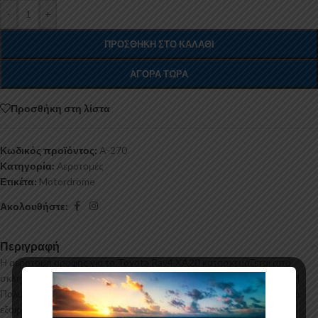
-
+
ΠΡΟΣΘΉΚΗ ΣΤΟ ΚΑΛΆΘΙ
ΑΓΟΡΆ ΤΏΡΑ
Προσθήκη στη λίστα
Κωδικός προϊόντος:
A-270
Κατηγορία:
Αεροτομές
Ετικέτα:
Motordrome
Ακολουθήστε:
Περιγραφή
Η αεροτομή οροφής για το Toyota Rav4 XA20 κατασκευάζεται από
σκληρή Πολυουρεθάνη υψηλής πιέσεως και ΟΧΙ από πολυεστέρα. Η
Πολυουρεθάνη είναι ένα πιο ανθεκτικό και ακριβό υλικό με εύκολη και
εξαιρετική εφαρμογή. Όλες οι αεροτομές παράγονται σε καλούπια