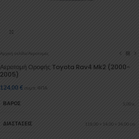
Κάντε κλικ για μεγέθυνση
Αρχική σελίδα
/
Αεροτομές
Αεροτομή Οροφής Toyota Rav4 Mk2 (2000-
2005)
124,00
€
συμπ. ΦΠΑ
ΒΆΡΟΣ
5,00 κ.
ΔΙΑΣΤΆΣΕΙΣ
118,00 × 14,00 × 34,00 cm