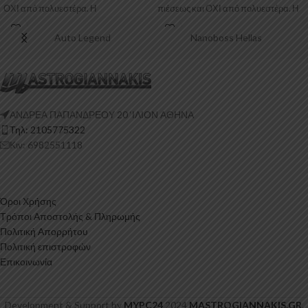
ΟΧΙ από πολυεστέρα. Η
πιέσεως και ΟΧΙ από πολυεστέρα. Η
Πολυουρεθάνη είναι
Auto Legend
Nanoboss Hellas
ΑΝΔΡΕΑ ΠΑΠΑΝΔΡΕΟΥ 20 ‘ΙΛΙΟΝ ΑΘΗΝΑ
Τηλ: 2105775322
Κιν: 6982551118
Όροι Χρήσης
Τρόποι Αποστολής & Πληρωμής
Πολιτική Απορρήτου
Πολιτική επιστροφών
Επικοινωνία
Development & Support by
MYPC24
2024
MASTROGIANNAKIS.GR
.