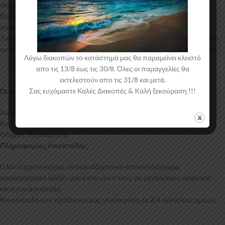
αλουμινίου για αυξημένη ποιότητα και αντοχή στη μαζική παραγωγή.
Είναι ελεγμένα για ανθεκτικότητα σε υψηλές θερμοκρασίες και έχουν
σχεδιαστεί με την καλύτερη λεπτομέρεια. Η αεροτομή οροφής για το
Toyota Rav4 XA20 έρχεται στο χρώμα του υλικού. Το προϊόν θα πρέπει
να ασταρωθεί και στη συνέχεια να βαφτεί στο χρώμα της επιλογής σας.
Λόγω διακοπών το κατάστημά μας θα παραμείνει κλειστό
απο τις 13/8 έως τις 30/8. Όλες οι παραγγελίες θα
εκτελεστούν απο τις 31/8 και μετά.
Σας ευχόμαστε Καλές Διακοπές & Kαλή ξεκούραση !!!
Περιεχόμενα Συσκευασίας:
Αεροτομή Οροφής Toyota Rav4 XA20
Κιτ Τοποθέτησης
Οδηγίες Τοποθέτησης
Πληροφορίες Αποστολής:
Όλα τα προϊόντα μας συσκευάζονται και αποστέλλονται με
προστατευτικό νάιλον μέσα στο κουτί τους για μεγαλύτερη ασφάλεια
κατά την αποστολή.
Η αποστολή των προϊόντων μας γίνεται μέσα σε 2-4 εργάσιμες ημέρες.