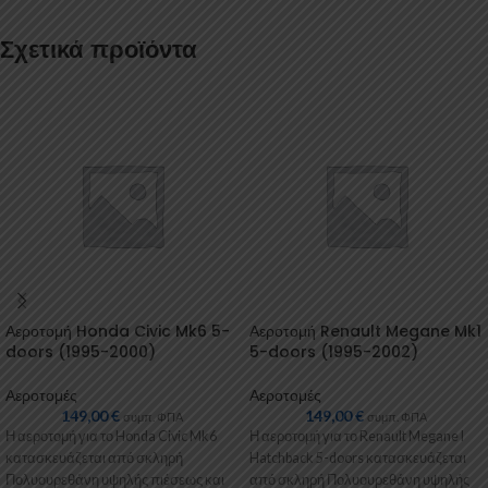
Σχετικά προϊόντα
Αεροτομή Honda Civic Mk6 5-
Αεροτομή Renault Megane Mk1
doors (1995-2000)
5-doors (1995-2002)
Αεροτομές
Αεροτομές
149,00
€
149,00
€
συμπ. ΦΠΑ
συμπ. ΦΠΑ
Η αεροτομή για το Honda Civic Mk6
Η αεροτομή για το Renault Megane I
κατασκευάζεται από σκληρή
Hatchback 5-doors κατασκευάζεται
Πολυουρεθάνη υψηλής πιέσεως και
από σκληρή Πολυουρεθάνη υψηλής