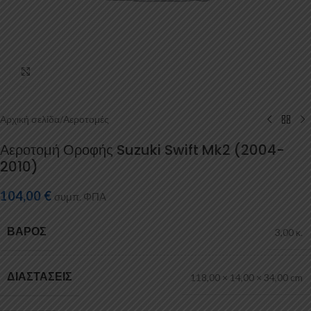
Κάντε κλικ για μεγέθυνση
Αρχική σελίδα
/
Αεροτομές
Αεροτομή Οροφής Suzuki Swift Mk2 (2004-
2010)
104,00
€
συμπ. ΦΠΑ
ΒΆΡΟΣ
3,00 κ.
ΔΙΑΣΤΆΣΕΙΣ
118,00 × 14,00 × 34,00 cm