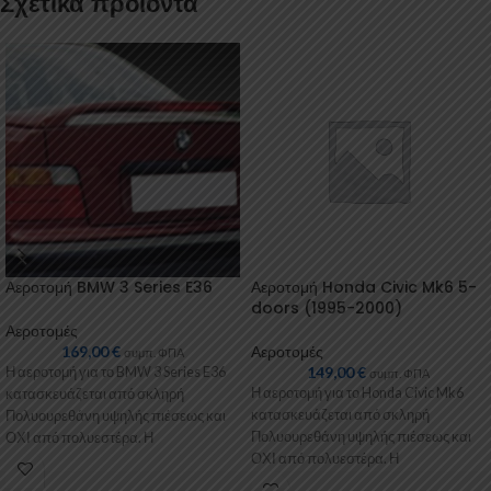
Σχετικά προϊόντα
Αεροτομή BMW 3 Series E36
Αεροτομή Honda Civic Mk6 5-
doors (1995-2000)
Αεροτομές
169,00
€
Αεροτομές
συμπ. ΦΠΑ
149,00
€
Η αεροτομή για το BMW 3 Series E36
συμπ. ΦΠΑ
Η αεροτομή για το Honda Civic Mk6
κατασκευάζεται από σκληρή
κατασκευάζεται από σκληρή
Πολυουρεθάνη υψηλής πιέσεως και
Πολυουρεθάνη υψηλής πιέσεως και
ΟΧΙ από πολυεστέρα. Η
ΟΧΙ από πολυεστέρα. Η
Πολυουρεθάνη
Πολυουρεθάνη είναι