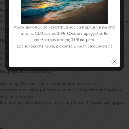
αλουμινίου για αυξημένη ποιότητα και αντοχή στη μαζική παραγωγή.
Είναι ελεγμένα για ανθεκτικότητα σε υψηλές θερμοκρασίες και έχουν
σχεδιαστεί με την καλύτερη λεπτομέρεια. Η αεροτομή οροφής για το
Suzuki Swift Mk2 έρχεται στο χρώμα του υλικού. Το προϊόν θα πρέπει να
Λόγω διακοπών το κατάστημά μας θα παραμείνει κλειστό
ασταρωθεί και στη συνέχεια να βαφτεί στο χρώμα της επιλογής σας.
απο τις 13/8 έως τις 30/8. Όλες οι παραγγελίες θα
εκτελεστούν απο τις 31/8 και μετά.
Περιεχόμενα Συσκευασίας:
Σας ευχόμαστε Καλές Διακοπές & Kαλή ξεκούραση !!!
Αεροτομή Οροφής Suzuki Swift Mk2
Κιτ Τοποθέτησης
Οδηγίες Τοποθέτησης
Πληροφορίες Αποστολής:
Όλα τα προϊόντα μας συσκευάζονται και αποστέλλονται με
προστατευτικό νάιλον μέσα στο κουτί τους για μεγαλύτερη ασφάλεια
κατά την αποστολή.
Η αποστολή των προϊόντων μας γίνεται μέσα σε 2-4 εργάσιμες ημέρες.