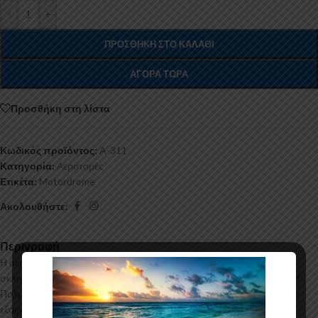
-
+
ΠΡΟΣΘΉΚΗ ΣΤΟ ΚΑΛΆΘΙ
ΑΓΟΡΆ ΤΏΡΑ
Προσθήκη στη λίστα
Κωδικός προϊόντος:
A-311
Κατηγορία:
Αεροτομές
Ετικέτα:
Motordrome
Ακολουθήστε:
Περιγραφή
Η αεροτομή οροφής για το Suzuki Swift Mk2 κατασκευάζεται από
σκληρή Πολυουρεθάνη υψηλής πιέσεως και ΟΧΙ από πολυεστέρα. Η
Πολυουρεθάνη είναι ένα πιο ανθεκτικό και ακριβό υλικό με εύκολη και
εξαιρετική εφαρμογή. Όλες οι αεροτομές παράγονται σε καλούπια