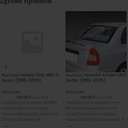
Σχετικά προϊόντα
Αεροτομή Honda Civic Mk6 5-
Αεροτομή Hyundai Accent Mk2
doors (1995-2000)
Sedan (1999-2005)
Αεροτομές
Αεροτομές
149,00
€
149,00
€
συμπ. ΦΠΑ
συμπ. ΦΠΑ
Η αεροτομή για το Honda Civic Mk6
Η αεροτομή για το Hyundai Accent
κατασκευάζεται από σκληρή
Mk2 Sedan κατασκευάζεται από
Πολυουρεθάνη υψηλής πιέσεως και
σκληρή Πολυουρεθάνη υψηλής
ΟΧΙ από πολυεστέρα. Η
πιέσεως και ΟΧΙ από πολυεστέρα. Η
Πολυουρεθάνη είναι
Πολυουρεθάνη