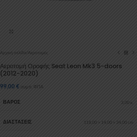
Κάντε κλικ για μεγέθυνση
Αρχική σελίδα
/
Αεροτομές
Αεροτομή Οροφής Seat Leon Mk3 5-doors
(2012-2020)
99,00
€
συμπ. ΦΠΑ
ΒΆΡΟΣ
3,00 κ.
ΔΙΑΣΤΆΣΕΙΣ
118,00 × 14,00 × 34,00 cm