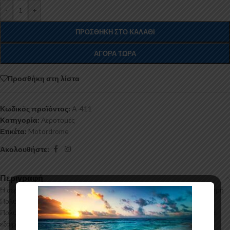
-
+
ΠΡΟΣΘΉΚΗ ΣΤΟ ΚΑΛΆΘΙ
ΑΓΟΡΆ ΤΏΡΑ
Προσθήκη στη λίστα
Κωδικός προϊόντος:
A-411
Κατηγορία:
Αεροτομές
Ετικέτα:
Motordrome
Ακολουθήστε:
Περιγραφή
Η αεροτομή οροφής για το Seat Leon Mk3 κατασκευάζεται από σκληρή
Πολυουρεθάνη υψηλής πιέσεως και ΟΧΙ από πολυεστέρα. Η
Πολυουρεθάνη είναι ένα πιο ανθεκτικό και ακριβό υλικό με εύκολη και
εξαιρετική εφαρμογή. Όλες οι αεροτομές παράγονται σε καλούπια