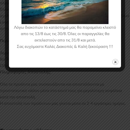
αλουμινίου για αυξημένη ποιότητα και αντοχή στη μαζική παραγωγή.
Είναι ελεγμένα για ανθεκτικότητα σε υψηλές θερμοκρασίες και έχουν
σχεδιαστεί με την καλύτερη λεπτομέρεια. Η αεροτομή οροφής για το Seat
Leon Mk3 έρχεται στο χρώμα του υλικού. Το προϊόν θα πρέπει να
Λόγω διακοπών το κατάστημά μας θα παραμείνει κλειστό
ασταρωθεί και στη συνέχεια να βαφτεί στο χρώμα της επιλογής σας.
απο τις 13/8 έως τις 30/8. Όλες οι παραγγελίες θα
εκτελεστούν απο τις 31/8 και μετά.
Περιεχόμενα Συσκευασίας:
Σας ευχόμαστε Καλές Διακοπές & Kαλή ξεκούραση !!!
Αεροτομή Οροφής Seat Leon Mk3
Κιτ Τοποθέτησης
Οδηγίες Τοποθέτησης
Πληροφορίες Αποστολής:
Όλα τα προϊόντα μας συσκευάζονται και αποστέλλονται με
προστατευτικό νάιλον μέσα στο κουτί τους για μεγαλύτερη ασφάλεια
κατά την αποστολή.
Η αποστολή των προϊόντων μας γίνεται μέσα σε 2-4 εργάσιμες ημέρες.