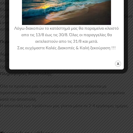
αλουμινίου για αυξημένη ποιότητα και αντοχή στη μαζική παραγωγή.
Είναι ελεγμένα για ανθεκτικότητα σε υψηλές θερμοκρασίες και έχουν
σχεδιαστεί με την καλύτερη λεπτομέρεια. Η αεροτομή οροφής για το Seat
Leon Mk2 έρχεται στο χρώμα του υλικού. Το προϊόν θα πρέπει να
Λόγω διακοπών το κατάστημά μας θα παραμείνει κλειστό
ασταρωθεί και στη συνέχεια να βαφτεί στο χρώμα της επιλογής σας.
απο τις 13/8 έως τις 30/8. Όλες οι παραγγελίες θα
εκτελεστούν απο τις 31/8 και μετά.
Περιεχόμενα Συσκευασίας:
Σας ευχόμαστε Καλές Διακοπές & Kαλή ξεκούραση !!!
Αεροτομή Οροφής Seat Leon Mk2
Κιτ Τοποθέτησης
Οδηγίες Τοποθέτησης
Πληροφορίες Αποστολής:
Όλα τα προϊόντα μας συσκευάζονται και αποστέλλονται με
προστατευτικό νάιλον μέσα στο κουτί τους για μεγαλύτερη ασφάλεια
κατά την αποστολή.
Η αποστολή των προϊόντων μας γίνεται μέσα σε 2-4 εργάσιμες ημέρες.