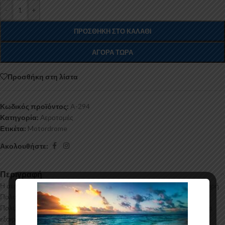
-
+
ΠΡΟΣΘΉΚΗ ΣΤΟ ΚΑΛΆΘΙ
ΑΓΟΡΆ ΤΏΡΑ
Προσθήκη στη λίστα
Κωδικός προϊόντος:
A-294
Κατηγορία:
Αεροτομές
Ετικέτα:
Motordrome
Ακολουθήστε:
Περιγραφή
Η αεροτομή οροφής για το Seat Leon Mk2 κατασκευάζεται από σκληρή
Πολυουρεθάνη υψηλής πιέσεως και ΟΧΙ από πολυεστέρα. Η
Πολυουρεθάνη είναι ένα πιο ανθεκτικό και ακριβό υλικό με εύκολη και
εξαιρετική εφαρμογή. Όλες οι αεροτομές παράγονται σε καλούπια