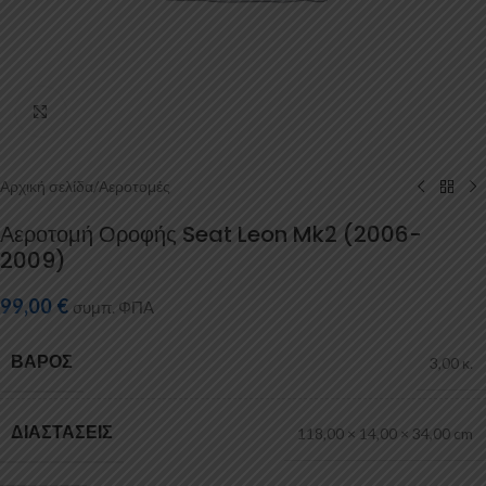
Κάντε κλικ για μεγέθυνση
Αρχική σελίδα
/
Αεροτομές
Αεροτομή Οροφής Seat Leon Mk2 (2006-
2009)
99,00
€
συμπ. ΦΠΑ
ΒΆΡΟΣ
3,00 κ.
ΔΙΑΣΤΆΣΕΙΣ
118,00 × 14,00 × 34,00 cm