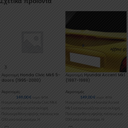
Σχετικά προϊόντα
Αεροτομή Honda Civic Mk6 5-
Αεροτομή Hyundai Accent Mk1
doors (1995-2000)
(1997-1999)
Αεροτομές
Αεροτομές
149,00
€
149,00
€
συμπ. ΦΠΑ
συμπ. ΦΠΑ
Η αεροτομή για το Honda Civic Mk6
Η αεροτομή για το Hyundai Accent
κατασκευάζεται από σκληρή
Mk1 κατασκευάζεται από σκληρή
Πολυουρεθάνη υψηλής πιέσεως και
Πολυουρεθάνη υψηλής πιέσεως και
ΟΧΙ από πολυεστέρα. Η
ΟΧΙ από πολυεστέρα. Η
Πολυουρεθάνη είναι
Πολυουρεθάνη είναι