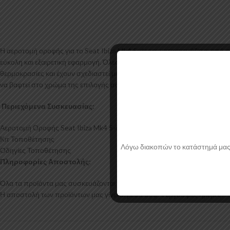
Η αεροτομή οροφής για το Seat Ibiza Mk4 5-doors κατασκευάζεται από 
εύκολη και εξαιρετική εφαρμογή. Όλες οι αεροτομές παράγονται σε καλού
θερμοκρασίες και έχουν σχεδιαστεί με την καλύτερη λεπτομέρεια. Η αερο
να βαφτεί στο χρώμα της επιλογής σας.
Περιεχόμενα Συσκευασίας:
Αεροτομή Οροφής Seat Ibiza Mk4 5-doors
Κιτ Τοποθέτησης
Λόγω διακοπών το κατάστημά μας θα
Οδηγίες Τοποθέτησης
Πληροφορίες Αποστολής:
Όλα τα προϊόντα μας συσκευάζονται και αποστέλλονται με προστατευτικό
Η αποστολή των προϊόντων μας γίνεται μέσα σε 2-4 εργάσιμες ημέρες.