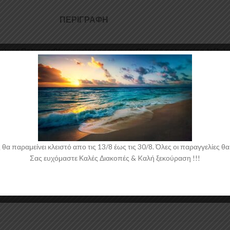
ΠΕΡΙΓΡΑΦΉ
σκληρή Πολυουρεθάνη υψηλής πιέσεως και ΟΧΙ από πολυεστέρα. Η Πολυουρ
πια αλουμινίου για αυξημένη ποιότητα και αντοχή στη μαζική παραγωγή. 
τομή οροφής για το Seat Ibiza Mk4 5-doors έρχεται στο χρώμα του υλικού
 παραμείνει κλειστό απο τις 13/8 έως τις 30/8. Όλες οι παραγγελίες θα 
Σας ευχόμαστε Καλές Διακοπές & Kαλή ξεκούραση !!!
 νάιλον μέσα στο κουτί τους για μεγαλύτερη ασφάλεια κατά την αποστολ