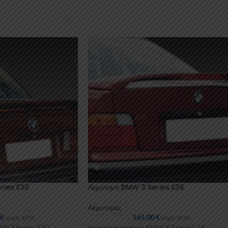
ries E30
Αεροτομή BMW 3 Series E36
Αεροτομές
0
€
169,00
€
συμπ. ΦΠΑ
συμπ. ΦΠΑ
MW 3 Series E30
Η αεροτομή για το BMW 3 Series E36