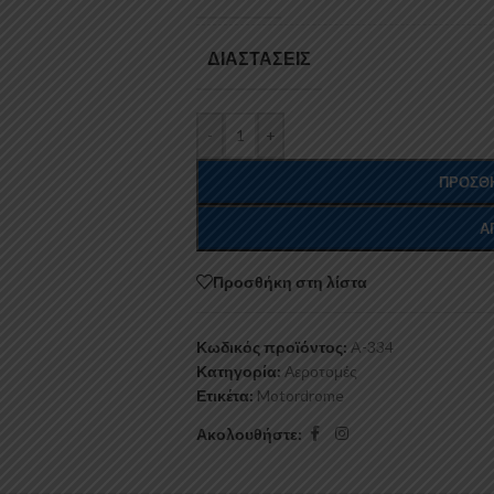
ΔΙΑΣΤΆΣΕΙΣ
-
+
ΠΡΟΣΘΉ
Α
Προσθήκη στη λίστα
Κωδικός προϊόντος:
A-334
Κατηγορία:
Αεροτομές
Ετικέτα:
Motordrome
Ακολουθήστε: