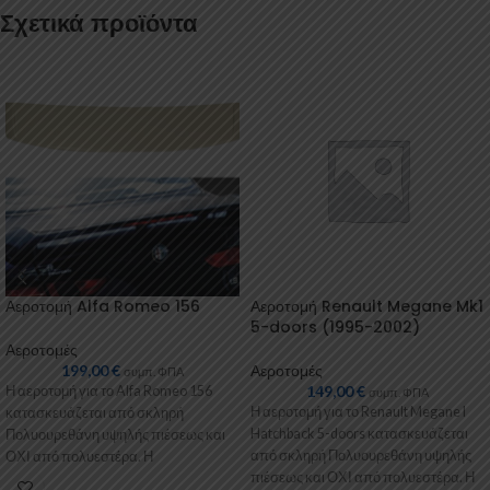
Σχετικά προϊόντα
Αεροτομή Alfa Romeo 156
Αεροτομή Renault Megane Mk1
5-doors (1995-2002)
Αεροτομές
199,00
€
Αεροτομές
συμπ. ΦΠΑ
149,00
€
Η αεροτομή για το Alfa Romeo 156
συμπ. ΦΠΑ
Η αεροτομή για το Renault Megane I
κατασκευάζεται από σκληρή
Hatchback 5-doors κατασκευάζεται
Πολυουρεθάνη υψηλής πιέσεως και
από σκληρή Πολυουρεθάνη υψηλής
ΟΧΙ από πολυεστέρα. Η
πιέσεως και ΟΧΙ από πολυεστέρα. Η
Πολυουρεθάνη είναι