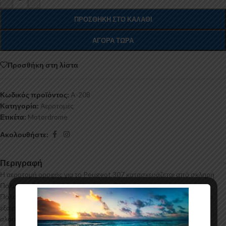
ΠΡΟΣΘΉΚΗ ΣΤΟ ΚΑΛΆΘΙ
ΑΓΟΡΆ ΤΏΡΑ
Προσθήκη στη λίστα
Κωδικός προϊόντος:
A-208
Κατηγορία:
Αεροτομές
Ετικέτα:
Motordrome
Ακολουθήστε:
Περιγραφή
Η αεροτομή οροφής για το Peugeot 307 κατασκευάζεται από σκληρή
Πολυουρεθάνη υψηλής πιέσεως και ΟΧΙ από πολυεστέρα. Η
Πολυουρεθάνη είναι ένα πιο ανθεκτικό και ακριβό υλικό με εύκολη και
εξαιρετική εφαρμογή. Όλες οι αεροτομές παράγονται σε καλούπια
αλουμινίου για αυξημένη ποιότητα και αντοχή στη μαζική παραγωγή.