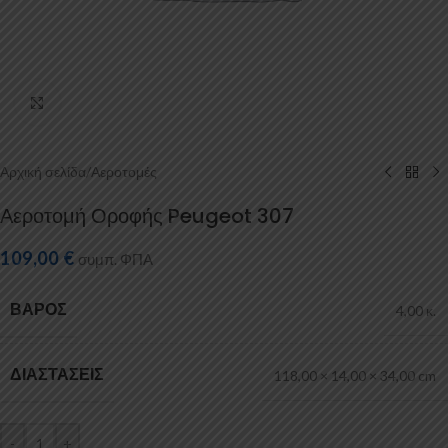
Κάντε κλικ για μεγέθυνση
Αρχική σελίδα
/
Αεροτομές
Αεροτομή Οροφής Peugeot 307
109,00
€
συμπ. ΦΠΑ
ΒΆΡΟΣ
4,00 κ.
ΔΙΑΣΤΆΣΕΙΣ
118,00 × 14,00 × 34,00 cm
-
+