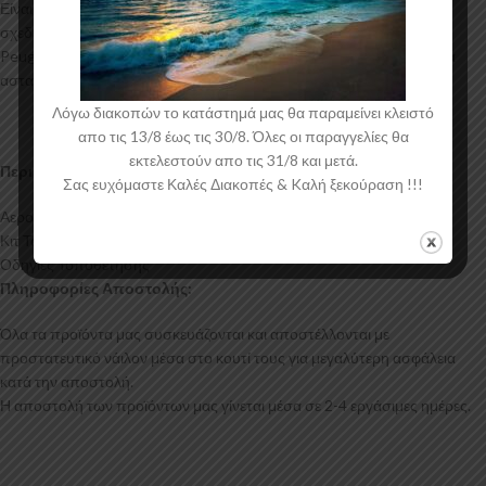
Είναι ελεγμένα για ανθεκτικότητα σε υψηλές θερμοκρασίες και έχουν
σχεδιαστεί με την καλύτερη λεπτομέρεια. Η αεροτομή οροφής για το
Peugeot 307 έρχεται στο χρώμα του υλικού. Το προϊόν θα πρέπει να
ασταρωθεί και στη συνέχεια να βαφτεί στο χρώμα της επιλογής σας.
Λόγω διακοπών το κατάστημά μας θα παραμείνει κλειστό
απο τις 13/8 έως τις 30/8. Όλες οι παραγγελίες θα
εκτελεστούν απο τις 31/8 και μετά.
Περιεχόμενα Συσκευασίας:
Σας ευχόμαστε Καλές Διακοπές & Kαλή ξεκούραση !!!
Αεροτομή Οροφής Peugeot 307
Κιτ Τοποθέτησης
Οδηγίες Τοποθέτησης
Πληροφορίες Αποστολής:
Όλα τα προϊόντα μας συσκευάζονται και αποστέλλονται με
προστατευτικό νάιλον μέσα στο κουτί τους για μεγαλύτερη ασφάλεια
κατά την αποστολή.
Η αποστολή των προϊόντων μας γίνεται μέσα σε 2-4 εργάσιμες ημέρες.