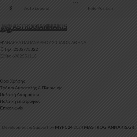
Πολυουρεθάνη είναι
Auto Legend
Pole Position
ΑΝΔΡΕΑ ΠΑΠΑΝΔΡΕΟΥ 20 ‘ΙΛΙΟΝ ΑΘΗΝΑ
Τηλ: 2105775322
Κιν: 6982551118
Όροι Χρήσης
Τρόποι Αποστολής & Πληρωμής
Πολιτική Απορρήτου
Πολιτική επιστροφών
Επικοινωνία
Development & Support by
MYPC24
2024
MASTROGIANNAKIS.GR
.