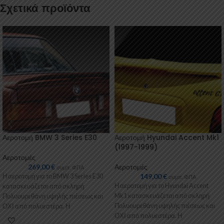
Σχετικά προϊόντα
Αεροτομή BMW 3 Series E30
Αεροτομή Hyundai Accent Mk1
(1997-1999)
Αεροτομές
269,00
€
Αεροτομές
συμπ. ΦΠΑ
149,00
€
Η αεροτομή για το BMW 3 Series E30
συμπ. ΦΠΑ
Η αεροτομή για το Hyundai Accent
κατασκευάζεται από σκληρή
Mk1 κατασκευάζεται από σκληρή
Πολυουρεθάνη υψηλής πιέσεως και
Πολυουρεθάνη υψηλής πιέσεως και
ΟΧΙ από πολυεστέρα. Η
ΟΧΙ από πολυεστέρα. Η
Πολυουρεθάνη