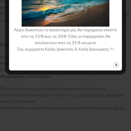
Είναι ελεγμένα για ανθεκτικότητα σε υψηλές θερμοκρασίες και έχουν
σχεδιαστεί με την καλύτερη λεπτομέρεια. Η αεροτομή οροφής για το
Peugeot 2008 Mk2 έρχεται στο χρώμα του υλικού. Το προϊόν θα πρέπει
να ασταρωθεί και στη συνέχεια να βαφτεί στο χρώμα της επιλογής σας.
Λόγω διακοπών το κατάστημά μας θα παραμείνει κλειστό
απο τις 13/8 έως τις 30/8. Όλες οι παραγγελίες θα
εκτελεστούν απο τις 31/8 και μετά.
Περιεχόμενα Συσκευασίας:
Σας ευχόμαστε Καλές Διακοπές & Kαλή ξεκούραση !!!
Αεροτομή Οροφής Peugeot 2008 Mk2
Κιτ Τοποθέτησης (silicone)
Οδηγίες Τοποθέτησης
Πληροφορίες Αποστολής:
Όλα τα προϊόντα μας συσκευάζονται και αποστέλλονται με
προστατευτικό νάιλον μέσα στο κουτί τους για μεγαλύτερη ασφάλεια
κατά την αποστολή.
Η αποστολή των προϊόντων μας γίνεται μέσα σε 2-4 εργάσιμες ημέρες.