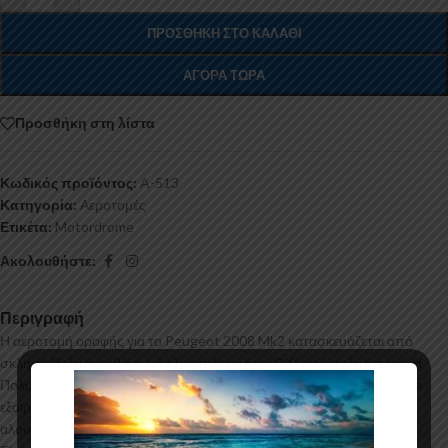
ΠΡΟΣΘΉΚΗ ΣΤΟ ΚΑΛΆΘΙ
ΑΓΟΡΆ ΤΏΡΑ
Προσθήκη στη λίστα
Κωδικός προϊόντος:
A-513
Κατηγορία:
Αεροτομές
Ετικέτα:
Motordrome
Ακολουθήστε:
Περιγραφή
Η αεροτομή οροφής για το Peugeot 2008 Mk2 κατασκευάζεται από
σκληρή Πολυουρεθάνη υψηλής πιέσεως και ΟΧΙ από πολυεστέρα. Η
Πολυουρεθάνη είναι ένα πιο ανθεκτικό και ακριβό υλικό με εύκολη και
εξαιρετική εφαρμογή. Όλες οι αεροτομές παράγονται σε καλούπια
αλουμινίου για αυξημένη ποιότητα και αντοχή στη μαζική παραγωγή.