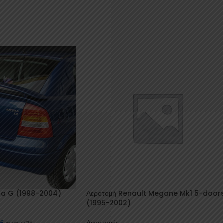
ra G (1998-2004)
Αεροτομή Renault Megane Mk1 5-door
(1995-2002)
0
€
Αεροτομές
συμπ. ΦΠΑ