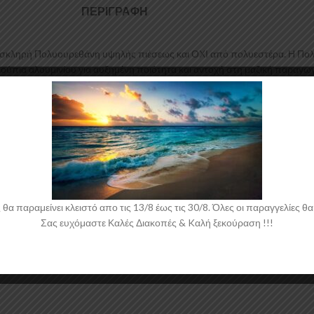
ΠΕΡΙΓΡΑΦΉ
σκληρή Πολυουρεθάνη υψηλής πιέσεως και ΟΧΙ από πολυεστέρα. Η Πολυου
λούπια αλουμινίου για αυξημένη ποιότητα και αντοχή στη μαζική παραγωγ
τομή οροφής για το Opel Corsa D Sportback έρχεται στο χρώμα του υλικο
 παραμείνει κλειστό απο τις 13/8 έως τις 30/8. Όλες οι παραγγελίες θα 
Σας ευχόμαστε Καλές Διακοπές & Kαλή ξεκούραση !!!
 νάιλον μέσα στο κουτί τους για μεγαλύτερη ασφάλεια κατά την αποστολ