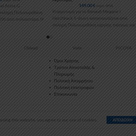
149,00
€
el Astra G
συμπ. ΦΠΑ
Η αεροτομή για το Renault Megane I
 σκληρή Πολυουρεθάνη
Hatchback 5-doors κατασκευάζεται από
ΟΧΙ από πολυεστέρα. Η
σκληρή Πολυουρεθάνη υψηλής πιέσεως και
ΟΧΙ από πολυεστέρα. Η
Oklead
Velm
PICOYA
Όροι Χρήσης
Τρόποι Αποστολής &
Πληρωμής
Πολιτική Απορρήτου
Πολιτική επιστροφών
Επικοινωνία
sing this website, you agree to our use of cookies.
ΑΠΟΔΟΧΉ