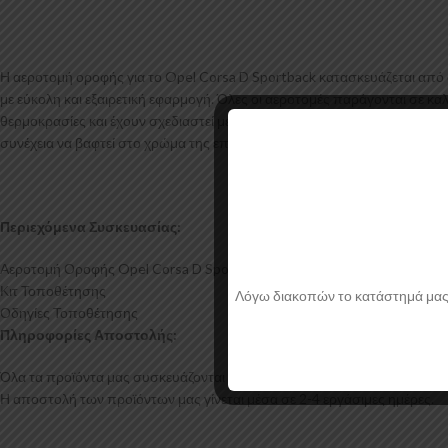
Η αεροτομή οροφής για το Opel Corsa D Sportback κατασκευάζεται από 
με εύκολη και εξαιρετική εφαρμογή. Όλες οι αεροτομές παράγονται σε κα
θερμοκρασίες και έχουν σχεδιαστεί με την καλύτερη λεπτομέρεια. Η αερο
συνέχεια να βαφτεί στο χρώμα της επιλογής σας.
Περιεχόμενα Συσκευασίας:
Αεροτομή Οροφής Opel Corsa D Sportback
Κιτ Τοποθέτησης
Λόγω διακοπών το κατάστημά μας θα
Οδηγίες Τοποθέτησης
Πληροφορίες Αποστολής:
Όλα τα προϊόντα μας συσκευάζονται και αποστέλλονται με προστατευτικό
Η αποστολή των προϊόντων μας γίνεται μέσα σε 2-4 εργάσιμες ημέρες.