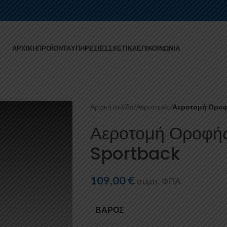
ΑΡΧΙΚΉ
ΠΡΟΪΌΝΤΑ
ΥΠΗΡΕΣΊΕΣ
ΣΧΕΤΙΚΆ
ΕΠΙΚΟΙΝΩΝΊΑ
Αρχική σελίδα
/
Αεροτομές
/
Αεροτομή Οροφή
Αεροτομή Οροφή
Sportback
109,00
€
συμπ. ΦΠΑ
ΒΆΡΟΣ