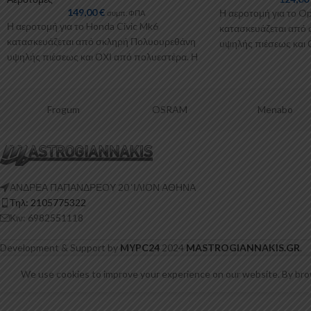
149,00
€
Η αεροτομή για το Op
συμπ. ΦΠΑ
Η αεροτομή για το Honda Civic Mk6
κατασκευάζεται από
κατασκευάζεται από σκληρή Πολυουρεθάνη
υψηλής πιέσεως και 
υψηλής πιέσεως και ΟΧΙ από πολυεστέρα. Η
Πολυουρεθάνη είναι
Πολυουρεθάνη είναι
Frogum
OSRAM
Menabo
ΑΝΔΡΕΑ ΠΑΠΑΝΔΡΕΟΥ 20 ‘ΙΛΙΟΝ ΑΘΗΝΑ
Τηλ: 2105775322
Κιν: 6982551118
Development & Support by
MYPC24
2024
MASTROGIANNAKIS.GR
.
We use cookies to improve your experience on our website. By brow