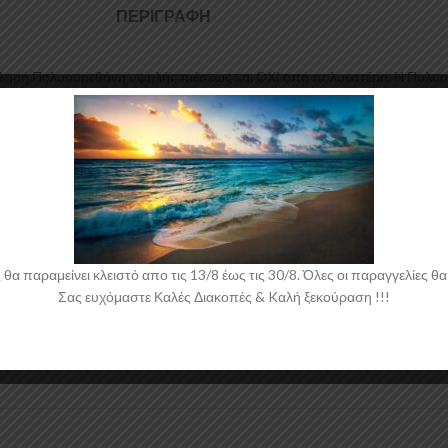
ΠΕΡΙΓΡΑΦΉ
ηρή Πολυουρεθάνη υψηλής πιέσεως και ΟΧΙ από πολυεστέρα. Η Πολυουρεθ
πια αλουμινίου για αυξημένη ποιότητα και αντοχή στη μαζική παραγωγή. 
οτομή οροφής για το Mercedes Vito W638 έρχεται στο χρώμα του υλικού. 
 παραμείνει κλειστό απο τις 13/8 έως τις 30/8. Όλες οι παραγγελίες θα 
Σας ευχόμαστε Καλές Διακοπές & Kαλή ξεκούραση !!!
 νάιλον μέσα στο κουτί τους για μεγαλύτερη ασφάλεια κατά την αποστολ