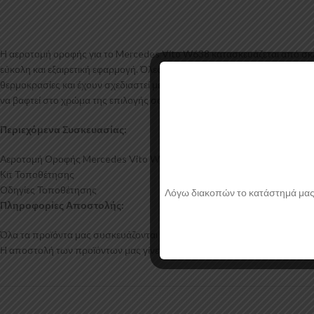
Η αεροτομή οροφής για το Mercedes Vito W638 κατασκευάζεται από σκλ
εύκολη και εξαιρετική εφαρμογή. Όλες οι αεροτομές παράγονται σε καλού
θερμοκρασίες και έχουν σχεδιαστεί με την καλύτερη λεπτομέρεια. Η αερ
να βαφτεί στο χρώμα της επιλογής σας.
Περιεχόμενα Συσκευασίας:
Αεροτομή Οροφής Mercedes Vito W638
Κιτ Τοποθέτησης
Οδηγίες Τοποθέτησης
Λόγω διακοπών το κατάστημά μας θα
Πληροφορίες Αποστολής:
Όλα τα προϊόντα μας συσκευάζονται και αποστέλλονται με προστατευτικό
Η αποστολή των προϊόντων μας γίνεται μέσα σε 2-4 εργάσιμες ημέρες.