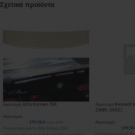
Σχετικά προϊόντα
Αεροτομή Alfa Romeo 156
Αεροτομή Renault
(1995-2002)
Αεροτομές
199,00
€
Αεροτομές
συμπ. ΦΠΑ
149,0
Η αεροτομή για το Alfa Romeo 156
Η αεροτομή για το Re
κατασκευάζεται από σκληρή Πολυουρεθάνη