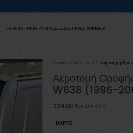
ΑΡΧΙΚΉ
ΠΡΟΪΌΝΤΑ
ΥΠΗΡΕΣΊΕΣ
ΣΧΕΤΙΚΆ
ΕΠΙΚΟΙΝΩΝΊΑ
Αρχική σελίδα
/
Αεροτομές
/
Αεροτομή Οροφή
Αεροτομή Οροφή
W638 (1996-20
124,00
€
συμπ. ΦΠΑ
ΒΆΡΟΣ