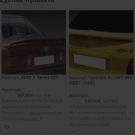
Αεροτομή BMW 3 Series E30
Αεροτομή Hyundai Accent Mk1
(1997-1999)
Αεροτομές
269,00
€
Αεροτομές
συμπ. ΦΠΑ
149,00
€
Η αεροτομή για το BMW 3 Series E30
συμπ. ΦΠΑ
Η αεροτομή για το Hyundai Accent
κατασκευάζεται από σκληρή
Mk1 κατασκευάζεται από σκληρή
Πολυουρεθάνη υψηλής πιέσεως και
Πολυουρεθάνη υψηλής πιέσεως και
ΟΧΙ από πολυεστέρα. Η
ΟΧΙ από πολυεστέρα. Η
Πολυουρεθάνη
Πολυουρεθάνη είναι