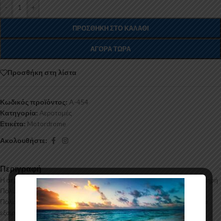
-
+
ΠΡΟΣΘΉΚΗ ΣΤΟ ΚΑΛΆΘΙ
ΑΓΟΡΆ ΤΏΡΑ
Προσθήκη στη λίστα
Κωδικός προϊόντος:
A-454
Κατηγορία:
Αεροτομές
Ετικέτα:
Motordrome
Ακολουθήστε:
Περιγραφή
Η αεροτομή οροφής για το Kia Proceed CD κατασκευάζεται από σκληρή
Πολυουρεθάνη υψηλής πιέσεως και ΟΧΙ από πολυεστέρα. Η
Πολυουρεθάνη είναι ένα πιο ανθεκτικό και ακριβό υλικό με εύκολη και
εξαιρετική εφαρμογή. Όλες οι αεροτομές παράγονται σε καλούπια