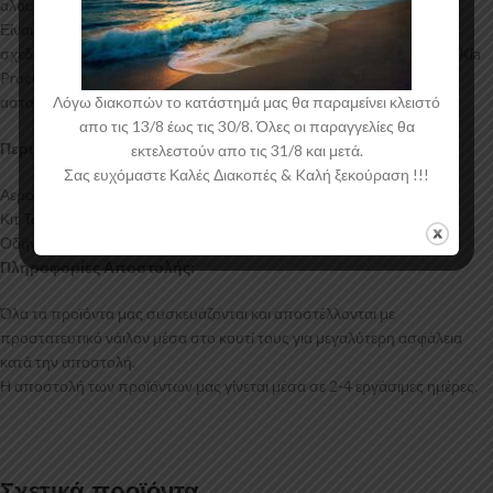
αλουμινίου για αυξημένη ποιότητα και αντοχή στη μαζική παραγωγή.
Είναι ελεγμένα για ανθεκτικότητα σε υψηλές θερμοκρασίες και έχουν
σχεδιαστεί με την καλύτερη λεπτομέρεια. Η αεροτομή οροφής για το Kia
Proceed CD έρχεται στο χρώμα του υλικού. Το προϊόν θα πρέπει να
Λόγω διακοπών το κατάστημά μας θα παραμείνει κλειστό
ασταρωθεί και στη συνέχεια να βαφτεί στο χρώμα της επιλογής σας.
απο τις 13/8 έως τις 30/8. Όλες οι παραγγελίες θα
Περιεχόμενα Συσκευασίας:
εκτελεστούν απο τις 31/8 και μετά.
Σας ευχόμαστε Καλές Διακοπές & Kαλή ξεκούραση !!!
Αεροτομή Οροφής Kia Proceed CD
Κιτ Τοποθέτησης
Οδηγίες Τοποθέτησης
Πληροφορίες Αποστολής:
Όλα τα προϊόντα μας συσκευάζονται και αποστέλλονται με
προστατευτικό νάιλον μέσα στο κουτί τους για μεγαλύτερη ασφάλεια
κατά την αποστολή.
Η αποστολή των προϊόντων μας γίνεται μέσα σε 2-4 εργάσιμες ημέρες.
Σχετικά προϊόντα