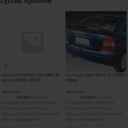
Σχετικά προϊόντα
Αεροτομή Honda Civic Mk6 5-
Αεροτομή Opel Astra G (1998-
doors (1995-2000)
2004)
Αεροτομές
Αεροτομές
149,00
€
124,00
€
συμπ. ΦΠΑ
συμπ. ΦΠΑ
Η αεροτομή για το Honda Civic Mk6
Η αεροτομή για το Opel Astra G
κατασκευάζεται από σκληρή
κατασκευάζεται από σκληρή
Πολυουρεθάνη υψηλής πιέσεως και
Πολυουρεθάνη υψηλής πιέσεως και
ΟΧΙ από πολυεστέρα. Η
ΟΧΙ από πολυεστέρα. Η
Πολυουρεθάνη είναι
Πολυουρεθάνη είναι