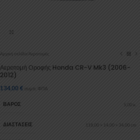
Κάντε κλικ για μεγέθυνση
Αρχική σελίδα
/
Αεροτομές
Αεροτομή Οροφής Honda CR-V Mk3 (2006-
2012)
134,00
€
συμπ. ΦΠΑ
ΒΆΡΟΣ
5,00 κ.
ΔΙΑΣΤΆΣΕΙΣ
118,00 × 14,00 × 34,00 cm