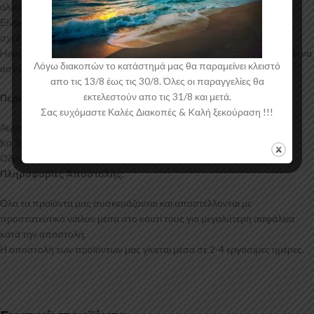
αλουμινίου για αυξημένη ποιότητα και αντοχή στη μαζική παραγωγή.
Είναι ελεγμένα για ανθεκτικότητα σε υψηλές θερμοκρασίες και έχουν
σχεδιαστεί με την καλύτερη λεπτομέρεια. Η αεροτομή οροφής για το
Honda CR-V Mk3 έρχεται στο χρώμα του υλικού. Το προϊόν θα πρέπει να
Λόγω διακοπών το κατάστημά μας θα παραμείνει κλειστό
ασταρωθεί και στη συνέχεια να βαφτεί στο χρώμα της επιλογής σας.
απο τις 13/8 έως τις 30/8. Όλες οι παραγγελίες θα
εκτελεστούν απο τις 31/8 και μετά.
Περιεχόμενα Συσκευασίας:
Σας ευχόμαστε Καλές Διακοπές & Kαλή ξεκούραση !!!
Αεροτομή Οροφής Honda CR-V Mk3
Κιτ Τοποθέτησης
Οδηγίες Τοποθέτησης
Πληροφορίες Αποστολής:
Όλα τα προϊόντα μας συσκευάζονται και αποστέλλονται με
προστατευτικό νάιλον μέσα στο κουτί τους για μεγαλύτερη ασφάλεια
κατά την αποστολή.
Η αποστολή των προϊόντων μας γίνεται μέσα σε 2-4 εργάσιμες ημέρες.