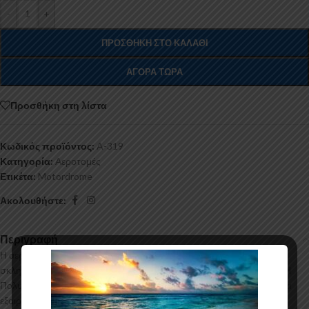
-
+
ΠΡΟΣΘΉΚΗ ΣΤΟ ΚΑΛΆΘΙ
ΑΓΟΡΆ ΤΏΡΑ
Προσθήκη στη λίστα
Κωδικός προϊόντος:
A-319
Κατηγορία:
Αεροτομές
Ετικέτα:
Motordrome
Ακολουθήστε:
Περιγραφή
Η αεροτομή οροφής για το Honda CR-V Mk3 κατασκευάζεται από
σκληρή Πολυουρεθάνη υψηλής πιέσεως και ΟΧΙ από πολυεστέρα. Η
Πολυουρεθάνη είναι ένα πιο ανθεκτικό και ακριβό υλικό με εύκολη και
εξαιρετική εφαρμογή. Όλες οι αεροτομές παράγονται σε καλούπια