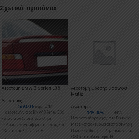
Σχετικά προϊόντα
Αεροτομή BMW 3 Series E36
Αεροτομή Οροφής Daewoo
Matiz
Αεροτομές
169,00
€
Αεροτομές
συμπ. ΦΠΑ
149,00
€
Η αεροτομή για το BMW 3 Series E36
συμπ. ΦΠΑ
Η αεροτομή οροφής για το Daewoo
κατασκευάζεται από σκληρή
Matiz κατασκευάζεται από σκληρή
Πολυουρεθάνη υψηλής πιέσεως και
Πολυουρεθάνη υψηλής πιέσεως και
ΟΧΙ από πολυεστέρα. Η
ΟΧΙ από πολυεστέρα. Η
Πολυουρεθάνη