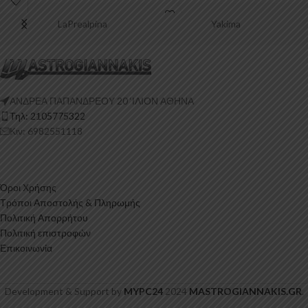
Πολυουρεθάνη είναι
LaPrealpina
Yakima
ΑΝΔΡΕΑ ΠΑΠΑΝΔΡΕΟΥ 20 ‘ΙΛΙΟΝ ΑΘΗΝΑ
Τηλ: 2105775322
Κιν: 6982551118
Όροι Χρήσης
Τρόποι Αποστολής & Πληρωμής
Πολιτική Απορρήτου
Πολιτική επιστροφών
Επικοινωνία
Development & Support by
MYPC24
2024
MASTROGIANNAKIS.GR
.