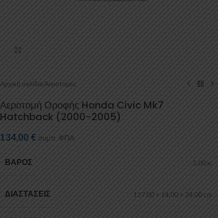
Κάντε κλικ για μεγέθυνση
Αρχική σελίδα
/
Αεροτομές
Αεροτομή Οροφής Honda Civic Mk7
Hatchback (2000-2005)
134,00
€
συμπ. ΦΠΑ
ΒΆΡΟΣ
5,00 κ.
ΔΙΑΣΤΆΣΕΙΣ
137,00 × 14,00 × 34,00 cm