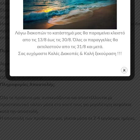
αλουμινίου για αυξημένη ποιότητα και αντοχή στη μαζική παραγωγή.
Είναι ελεγμένα για ανθεκτικότητα σε υψηλές θερμοκρασίες και έχουν
σχεδιαστεί με την καλύτερη λεπτομέρεια. Η αεροτομή οροφής για το
Honda Civic Mk7 Hatchback έρχεται στο χρώμα του υλικού. Το προϊόν θα
πρέπει να ασταρωθεί και στη συνέχεια να βαφτεί στο χρώμα της
Λόγω διακοπών το κατάστημά μας θα παραμείνει κλειστό
επιλογής σας.
απο τις 13/8 έως τις 30/8. Όλες οι παραγγελίες θα
εκτελεστούν απο τις 31/8 και μετά.
Περιεχόμενα Συσκευασίας:
Σας ευχόμαστε Καλές Διακοπές & Kαλή ξεκούραση !!!
Αεροτομή Οροφής Honda Civic Mk7 Hatchback
Κιτ Τοποθέτησης
Οδηγίες Τοποθέτησης
Πληροφορίες Αποστολής:
Όλα τα προϊόντα μας συσκευάζονται και αποστέλλονται με
προστατευτικό νάιλον μέσα στο κουτί τους για μεγαλύτερη ασφάλεια
κατά την αποστολή.
Η αποστολή των προϊόντων μας γίνεται μέσα σε 2-4 εργάσιμες ημέρες.