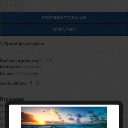
-
+
ΠΡΟΣΘΉΚΗ ΣΤΟ ΚΑΛΆΘΙ
ΑΓΟΡΆ ΤΏΡΑ
Προσθήκη στη λίστα
Κωδικός προϊόντος:
A-213
Κατηγορία:
Αεροτομές
Ετικέτα:
Motordrome
Ακολουθήστε:
Περιγραφή
Η αεροτομή οροφής για το Honda Civic Mk7 Hatchback κατασκευάζεται
από σκληρή Πολυουρεθάνη υψηλής πιέσεως και ΟΧΙ από πολυεστέρα.
Η Πολυουρεθάνη είναι ένα πιο ανθεκτικό και ακριβό υλικό με εύκολη και
εξαιρετική εφαρμογή. Όλες οι αεροτομές παράγονται σε καλούπια